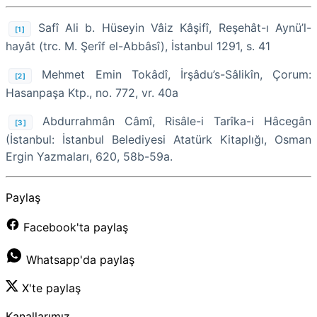
Safî Ali b. Hüseyin Vâiz Kâşifî, Reşehât-ı Aynü’l-
[1]
hayât (trc. M. Şerîf el-Abbâsî), İstanbul 1291, s. 41
Mehmet Emin Tokâdî, İrşâdu’s-Sâlikîn, Çorum:
[2]
Hasanpaşa Ktp., no. 772, vr. 40a
Abdurrahmân Câmî, Risâle-i Tarîka-i Hâcegân
[3]
(İstanbul: İstanbul Belediyesi Atatürk Kitaplığı, Osman
Ergin Yazmaları, 620, 58b-59a.
Paylaş
Facebook'ta paylaş
Whatsapp'da paylaş
X'te paylaş
Kanallarımız