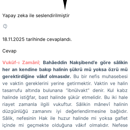
Yapay zeka ile seslendirilmiştir
18.11.2025
tarihinde cevaplandı.
Cevap
Vukūf-ı Zamânî;
Bahâeddin Nakşibend’e
göre sâlikin
her an kendine bakıp halinin şükrü mü yoksa özrü mü
gerektirdiğine vâkıf olmasıdır.
Bu bir nefis muhasebesi
ve vaktin gereklerini yerine getirmektir. Vaktin ve halin
tasarrufu altında bulunana “ibnülvakt” denir. Kul kabz
halinde istiğfar, bast halinde şükür etmelidir. Bu iki hale
riayet zamanla ilgili vukuftur. Sâlikin mânevî halinin
düzgünlüğü zamanını iyi değerlendirmesine bağlıdır.
Sâlik, nefesinin Hak ile huzur halinde mi yoksa gaflet
içinde mi geçmekte olduğuna vâkıf olmalıdır. Nefese