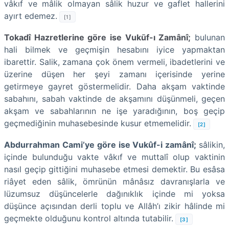
vâkıf ve mâlik olmayan sâlik huzur ve gaflet hallerini
ayırt edemez.
[1]
Tokadî Hazretlerine göre ise Vukūf-ı Zamânî;
bulunan
hali bilmek ve geçmişin hesabını iyice yapmaktan
ibarettir. Salik, zamana çok önem vermeli, ibadetlerini ve
üzerine düşen her şeyi zamanı içerisinde yerine
getirmeye gayret göstermelidir. Daha akşam vaktinde
sabahını, sabah vaktinde de akşamını düşünmeli, geçen
akşam ve sabahlarının ne işe yaradığının, boş geçip
geçmediğinin muhasebesinde kusur etmemelidir.
[2]
Abdurrahman Cami’ye göre ise Vukûf-i zamânî;
sâlikin,
içinde bulunduğu vakte vâkıf ve muttalî olup vaktinin
nasıl geçip gittiğini muhasebe etmesi demektir. Bu esâsa
riâyet eden sâlik, ömrünün mânâsız davranışlarla ve
lüzumsuz düşüncelerle dağınıklık içinde mi yoksa
düşünce açısından derli toplu ve Allâh’ı zikir hâlinde mi
geçmekte olduğunu kontrol altında tutabilir.
[3]