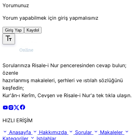
Yorumunuz
Yorum yapabilmek için giriş yapmalısınız
Giriş Yap
Kaydol
Sorularınıza Risale‑i Nur penceresinden cevap bulun;
özenle
hazırlanmış makaleleri, şerhleri ve ıstılah sözlüğünü
keşfedin;
Kur'ân‑ı Kerîm, Cevşen ve Risale‑i Nur'a tek tıkla ulaşın.
Risale Online Youtube Hesabı
Risale Online Instagram Hesabı
Risale Online X Hesabı
Risale Online Facebook Hesabı
HIZLI ERİŞİM
Anasayfa
Hakkımızda
Sorular
Makaleler
Kategoriler
Istılahlar