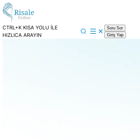
CTRL+K KISA YOLU İLE
Soru Sor
HIZLICA ARAYIN
Giriş Yap