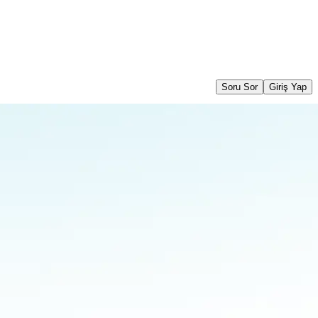
Soru Sor
Giriş Yap