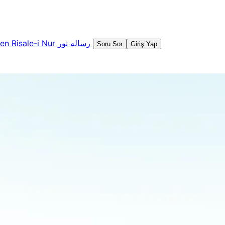
şen
Risale-i Nur
رساله نور
Soru Sor
Giriş Yap