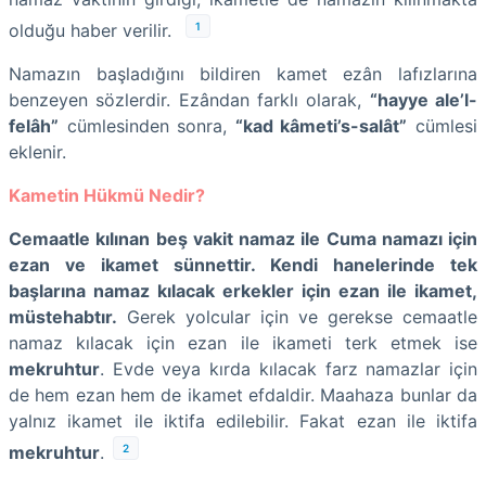
1
olduğu haber verilir.
Namazın başladığını bildiren kamet ezân lafızlarına
benzeyen sözlerdir. Ezândan farklı olarak,
“hayye ale’l-
felâh”
cümlesinden sonra,
“kad kâmeti’s-salât”
cümlesi
eklenir.
Kametin Hükmü Nedir?
Cemaatle kılınan beş vakit namaz ile Cuma namazı için
ezan ve ikamet sünnettir. Kendi hanelerinde tek
başlarına namaz kılacak erkekler için ezan ile ikamet,
müstehabtır.
Gerek yolcular için ve gerekse cemaatle
namaz kılacak için ezan ile ikameti terk etmek ise
mekruhtur
. Evde veya kırda kılacak farz namazlar için
de hem ezan hem de ikamet efdaldir. Maahaza bunlar da
yalnız ikamet ile iktifa edilebilir. Fakat ezan ile iktifa
2
mekruhtur
.