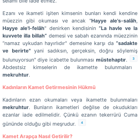
selamı bile iade etmez.
Ezanı ve ikameti işiten kimsenin bunları kendi kendine
müezzin gibi okuması ve ancak "
Hayye ale's-salâh
,
Hayye ale'l-felâh
" denirken kendisinin
“La havle ve la
kuvvete illa billah”
demesi ve sabah ezanında müezzinin
“namaz uykudan hayırlıdır" demesine karşı da
“sadakte
ve berirte"
yani sadıksın, gerçeksin, doğru söylemiş
3
bulunuyorsun" diye icabette bulunması
müstehaptır
.
Abdestsiz kimselerin de ikamette bulunmaları
mekruhtur
.
Kadınların Kamet Getirmesinin Hükmü
Kadınların ezan okumaları veya ikamette bulunmaları
mekruhtur
. Bunların ikametleri değilse de okudukları
ezanlar iade edilmelidir. Çünkü ezanın tekerrürü Cuma
4
gününde olduğu gibi meşrudur.
Kamet Arapça Nasıl Getirilir?