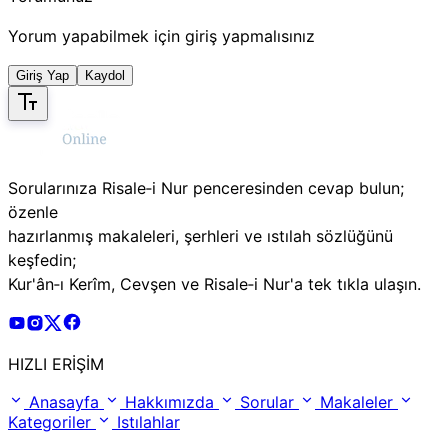
Yorum yapabilmek için giriş yapmalısınız
Giriş Yap
Kaydol
Sorularınıza Risale‑i Nur penceresinden cevap bulun;
özenle
hazırlanmış makaleleri, şerhleri ve ıstılah sözlüğünü
keşfedin;
Kur'ân‑ı Kerîm, Cevşen ve Risale‑i Nur'a tek tıkla ulaşın.
Risale Online Youtube Hesabı
Risale Online Instagram Hesabı
Risale Online X Hesabı
Risale Online Facebook Hesabı
HIZLI ERİŞİM
Anasayfa
Hakkımızda
Sorular
Makaleler
Kategoriler
Istılahlar