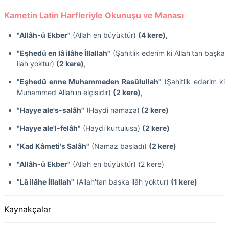
Kametin Latin Harfleriyle Okunuşu ve Manası
"Allâh-ü Ekber"
(Allah en büyüktür)
(4 kere),
"Eşhedü en lâ ilâhe İllallah"
(Şahitlik ederim ki Allah'tan başka
ilah yoktur)
(2 kere)
,
"Eşhedü enne Muhammeden Rasûlullah"
(Şahitlik ederim ki
Muhammed Allah'ın elçisidir)
(2 kere)
,
"Hayye ale's-salâh"
(Haydi namaza)
(2 kere)
"Hayye ale'l-felâh"
(Haydi kurtuluşa)
(2 kere)
"Kad Kâmeti's Salâh"
(Namaz başladı)
(2 kere)
"Allâh-ü Ekber"
(Allah en büyüktür) (2 kere)
"Lâ ilâhe İllallah"
(Allah'tan başka ilâh yoktur)
(1 kere)
Kaynakçalar