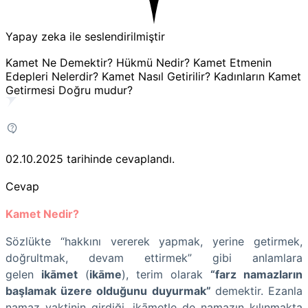
Yapay zeka ile seslendirilmiştir
Kamet Ne Demektir? Hükmü Nedir? Kamet Etmenin
Edepleri Nelerdir? Kamet Nasıl Getirilir? Kadınların Kamet
Getirmesi Doğru mudur?
02.10.2025
tarihinde cevaplandı.
Cevap
Kamet Nedir?
Sözlükte “hakkını vererek yapmak, yerine getirmek,
doğrultmak, devam ettirmek” gibi anlamlara
gelen
ikāmet
(
ikāme
), terim olarak
“farz namazların
başlamak üzere olduğunu duyurmak”
demektir. Ezanla
namaz vaktinin girdiği, ikāmetle de namazın kılınmakta