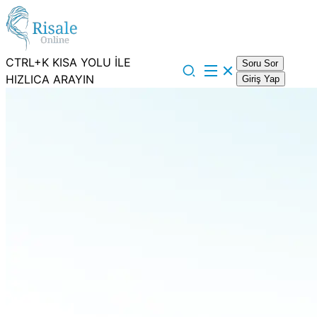
CTRL+K KISA YOLU İLE
Soru Sor
HIZLICA ARAYIN
Giriş Yap