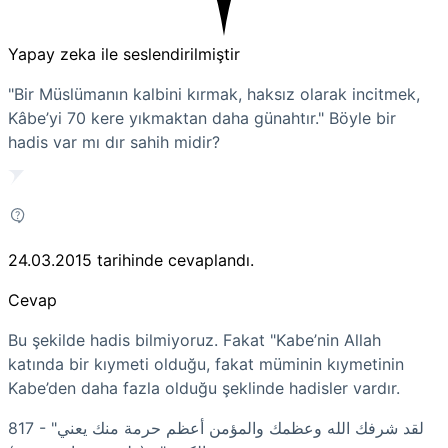
Yapay zeka ile seslendirilmiştir
"Bir Müslümanın kalbini kırmak, haksız olarak incitmek,
Kâbe’yi 70 kere yıkmaktan daha günahtır." Böyle bir
hadis var mı dır sahih midir?
24.03.2015
tarihinde cevaplandı.
Cevap
Bu şekilde hadis bilmiyoruz. Fakat "Kabe’nin Allah
katında bir kıymeti olduğu, fakat müminin kıymetinin
Kabe’den daha fazla olduğu şeklinde hadisler vardır.
817 - "لقد شرفك الله وعظمك والمؤمن أعظم حرمة منك يعني