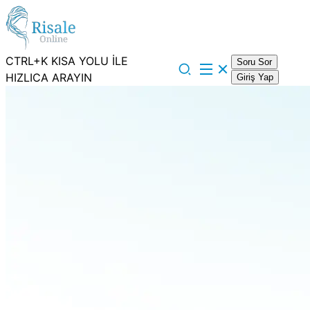
CTRL+K KISA YOLU İLE
Soru Sor
HIZLICA ARAYIN
Giriş Yap