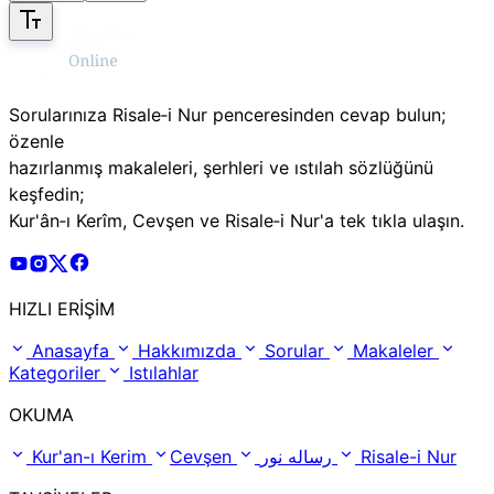
Sorularınıza Risale‑i Nur penceresinden cevap bulun;
özenle
hazırlanmış makaleleri, şerhleri ve ıstılah sözlüğünü
keşfedin;
Kur'ân‑ı Kerîm, Cevşen ve Risale‑i Nur'a tek tıkla ulaşın.
Risale Online Youtube Hesabı
Risale Online Instagram Hesabı
Risale Online X Hesabı
Risale Online Facebook Hesabı
HIZLI ERİŞİM
Anasayfa
Hakkımızda
Sorular
Makaleler
Kategoriler
Istılahlar
OKUMA
Kur'an-ı Kerim
Cevşen
رساله نور
Risale-i Nur