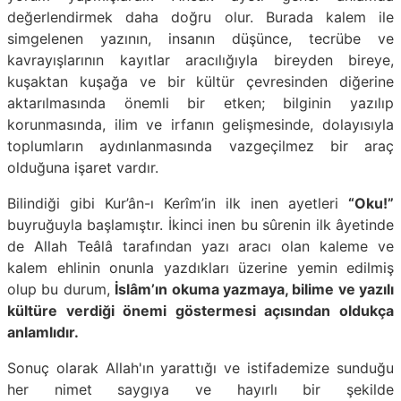
değerlendirmek daha doğru olur. Burada kalem ile
simgelenen yazının, insanın düşünce, tecrübe ve
kavrayışlarının kayıtlar aracılığıyla bireyden bireye,
kuşaktan kuşağa ve bir kültür çevresinden diğerine
aktarılmasında önemli bir etken; bilginin yazılıp
korunmasında, ilim ve irfanın gelişmesinde, dolayısıyla
toplumların aydınlanmasında vazgeçilmez bir araç
olduğuna işaret vardır.
Bilindiği gibi Kur’ân-ı Kerîm’in ilk inen ayetleri
“Oku!”
buyruğuyla başlamıştır. İkinci inen bu sûrenin ilk âyetinde
de Allah Teâlâ tarafından yazı aracı olan kaleme ve
kalem ehlinin onunla yazdıkları üzerine yemin edilmiş
olup bu durum,
İslâm’ın okuma yazmaya, bilime ve yazılı
kültüre verdiği önemi göstermesi açısından oldukça
anlamlıdır.
Sonuç olarak Allah'ın yarattığı ve istifademize sunduğu
her nimet saygıya ve hayırlı bir şekilde