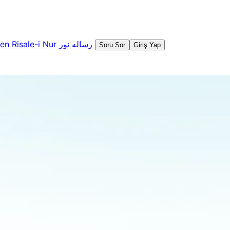
şen
Risale-i Nur
رساله نور
Soru Sor
Giriş Yap