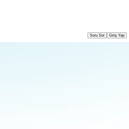
Soru Sor
Giriş Yap