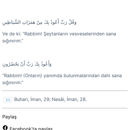
وَقُلْ رَبِّ أَعُوذُ بِكَ مِنْ هَمَزَاتِ الشَّيَاطِينِ
Ve de ki: “Rabbim! Şeytanların vesveselerinden sana
sığınırım.”
وَأَعُوذُ بِكَ رَبِّ أَنْ يَحْضُرُونِ
“Rabbim! (Onların) yanımda bulunmalarından dahi sana
sığınırım.”
Buhari, İman, 29; Nesâi, İman, 28.
[1]
Paylaş
Facebook'ta paylaş