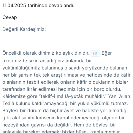
11.04.2025
tarihinde cevaplandı.
Cevap
Değerli Kardeşimiz:
Öncelikli olarak dinimiz kolaylık dinidir.
Eğer
[1]
üzerimizde sizin anladığınız anlamda bir
yükümlülüğümüz bulunmuş olsaydı yeryüzünde bulunan
her bir şahsın tek tek araştırılması ve neticesinde de kâfir
olanlarının tesbit edilerek onların kâfir olduklarının bizler
tarafından ikrâr edilmesi hepimiz için bir borç olurdu.
Kâidemize göre “teklîf-i mâ lâ-yutâk muhâldir.” Yani Allah
Teâlâ kulunu kaldıramayacağı bir yükle yükümlü tutmaz.
Böylesi bir durum da hiçbir âyet ve hadîste yer almadığı
gibi akıl sahibi kimsenin kabul edemeyeceği ölçüde bir
hezeyândan gayrısı da değildir. Hem de böylesi bir
anlayışla hareket edersek; bizler hüsn-i zanla memur