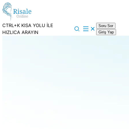
CTRL+K KISA YOLU İLE
Soru Sor
HIZLICA ARAYIN
Giriş Yap