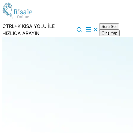
CTRL+K KISA YOLU İLE
Soru Sor
HIZLICA ARAYIN
Giriş Yap