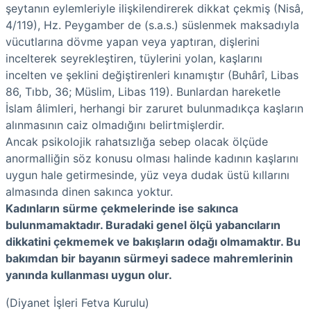
şeytanın eylemleriyle ilişkilendirerek dikkat çekmiş (Nisâ,
4/119), Hz. Peygamber de (s.a.s.) süslenmek maksadıyla
vücutlarına dövme yapan veya yaptıran, dişlerini
incelterek seyrekleştiren, tüylerini yolan, kaşlarını
incelten ve şeklini değiştirenleri kınamıştır (Buhârî, Libas
86, Tıbb, 36; Müslim, Libas 119). Bunlardan hareketle
İslam âlimleri, herhangi bir zaruret bulunmadıkça kaşların
alınmasının caiz olmadığını belirtmişlerdir.
Ancak psikolojik rahatsızlığa sebep olacak ölçüde
anormalliğin söz konusu olması halinde kadının kaşlarını
uygun hale getirmesinde, yüz veya dudak üstü kıllarını
almasında dinen sakınca yoktur.
Kadınların sürme çekmelerinde ise sakınca
bulunmamaktadır. Buradaki genel ölçü yabancıların
dikkatini çekmemek ve bakışların odağı olmamaktır. Bu
bakımdan bir bayanın sürmeyi sadece mahremlerinin
yanında kullanması uygun olur.
(Diyanet İşleri Fetva Kurulu)