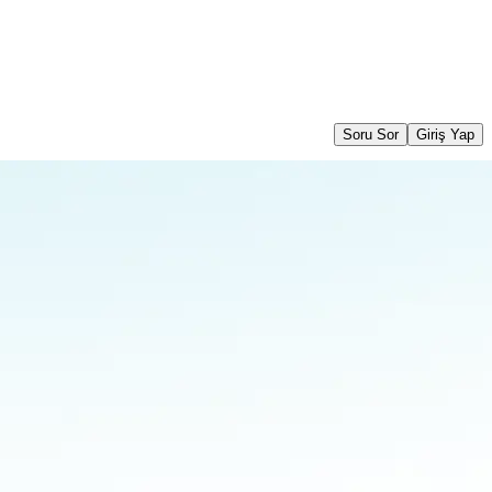
Soru Sor
Giriş Yap