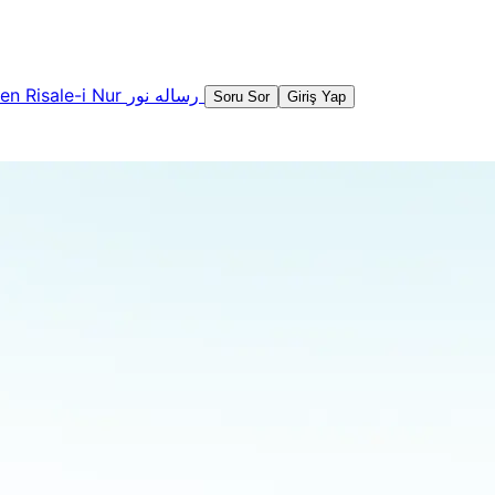
şen
Risale-i Nur
رساله نور
Soru Sor
Giriş Yap