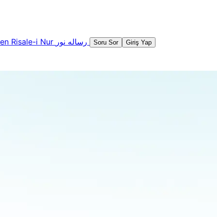
şen
Risale-i Nur
رساله نور
Soru Sor
Giriş Yap