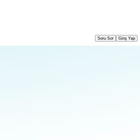
Soru Sor
Giriş Yap