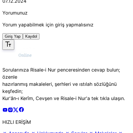
07.12.2024
Yorumunuz
Yorum yapabilmek için giriş yapmalısınız
Giriş Yap
Kaydol
Sorularınıza Risale‑i Nur penceresinden cevap bulun;
özenle
hazırlanmış makaleleri, şerhleri ve ıstılah sözlüğünü
keşfedin;
Kur'ân‑ı Kerîm, Cevşen ve Risale‑i Nur'a tek tıkla ulaşın.
Risale Online Youtube Hesabı
Risale Online Instagram Hesabı
Risale Online X Hesabı
Risale Online Facebook Hesabı
HIZLI ERİŞİM