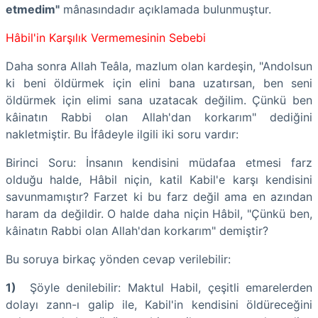
etmedim"
mânasındadır açıklamada bulunmuştur.
Hâbil'in Karşılık Vermemesinin Sebebi
Daha sonra Allah Teâla, mazlum olan kardeşin, "Andolsun
ki beni öldürmek için elini bana uzatırsan, ben seni
öldürmek için elimi sana uzatacak değilim. Çünkü ben
kâinatın Rabbi olan Allah'dan korkarım" dediğini
nakletmiştir. Bu İfâdeyle ilgili iki soru vardır:
Birinci Soru: İnsanın kendisini müdafaa etmesi farz
olduğu halde, Hâbil niçin, katil Kabil'e karşı kendisini
savunmamıştır? Farzet ki bu farz değil ama en azından
haram da değildir. O halde daha niçin Hâbil, "Çünkü ben,
kâinatın Rabbi olan Allah'dan korkarım" demiştir?
Bu soruya birkaç yönden cevap verilebilir:
1)
Şöyle denilebilir: Maktul Habil, çeşitli emarelerden
dolayı zann-ı galip ile, Kabil'in kendisini öldüreceğini