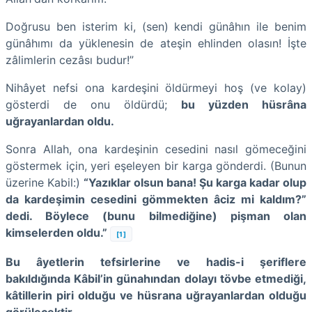
Doğrusu ben isterim ki, (sen) kendi günâhın ile benim
günâhımı da yüklenesin de ateşin ehlinden olasın! İşte
zâlimlerin cezâsı budur!”
Nihâyet nefsi ona kardeşini öldürmeyi hoş (ve kolay)
gösterdi de onu öldürdü;
bu yüzden hüsrâna
uğrayanlardan oldu.
Sonra Allah, ona kardeşinin cesedini nasıl gömeceğini
göstermek için, yeri eşeleyen bir karga gönderdi. (Bunun
üzerine Kabil:)
“Yazıklar olsun bana! Şu karga kadar olup
da kardeşimin cesedini gömmekten âciz mi kaldım?”
dedi. Böylece (bunu bilmediğine) pişman olan
kimselerden oldu.”
[1]
Bu âyetlerin tefsirlerine ve hadis-i şeriflere
bakıldığında Kâbil’in günahından dolayı tövbe etmediği,
kâtillerin piri olduğu ve hüsrana uğrayanlardan olduğu
görülecektir.