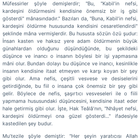
Müfessirler şöyle demişlerdir; "Bu, "Kabil'in nefsi,
kardeşini öldürmesini kendisine önemsiz bir iş gibi
gösterdi" mânasındadır." Bazıları da, "Buna, Kabil'in nefsi,
kardeşini öldürme hususunda kendisini cesaretlendirdi"
şeklinde mâna vermişlerdir. Bu hususta sözün özü şudur:
İnsan kasten ve haksız yere adam öldürmenin büyük
günahlardan olduğunu düşündüğünde, bu şekildeki
düşünce ve inancı o insanın böylesi bir işi yapmasına
mâni olur. Bundan dolayı bu düşünce ve inancı, kesinlikle
insanın kendisine itaat etmeyen ve karşı koyan bir şey
gibi olur. Ama nefis, çeşitli vesvese ve desiselerini
getirdiğinde, bu fiil o insana çok önemsiz bir şey gibi
gelir. Böylece de nefis, şaşırtıcı vesveseleri ile o fiili
yapmama hususundaki düşüncesini, kendisine itaat eder
hale getirmiş gibi olur. İşte, Hak Teâlâ'nın, "Nhâyet nefsi,
kardeşini öldürmeyi ona güzel gösterdi..." ifadesiyle
kastedilen şey budur.
Mu'tezile şöyle demiştir: "Her şeyin yaratıcısı Allah