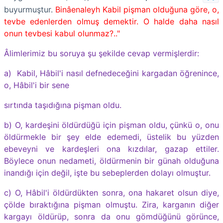
buyurmuştur.
Binâenaleyh Kabil pişman oldu­ğuna göre, o,
tevbe edenlerden olmuş demektir. O halde daha nasıl
onun tevbesi kabul olunmaz?.."
Âlimlerimiz bu soruya şu şekilde cevap vermişlerdir:
a)
Kabil, Hâbil'i nasıl defnedeceğini kargadan öğrenince,
o, Hâbil'i bir sene
sırtında taşıdığına pişman oldu.
b)
O, kardeşini öldürdüğü için pişman oldu, çünkü o, onu
öldürmekle bir şey elde edemedi, üstelik bu yüzden
ebeveyni ve kardeşleri ona kızdılar, gazap ettiler.
Böylece onun nedameti, öldürmenin bir günah olduğuna
inandığı için değil, işte bu sebeplerden dolayı olmuştur.
c)
O, Hâbil'i öldürdükten sonra, ona hakaret olsun diye,
çölde bıraktığına pişman olmuştu. Zira, karganın diğer
kargayı öldürüp, sonra da onu gömdüğünü görünce,