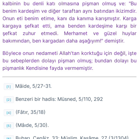
kalbinin bu denli katı olmasına pişman olmuş ve: "Bu
benim kardeşim ve diğer taraftan aynı batından ikizimdir.
Onun eti benim etime, kanı da kanıma karışmıştır. Karga
kargaya şefkat etti, ama benden kardeşime karşı bir
şefkat zuhur etmedi. Merhamet ve güzel huylar
bakımından, ben kargadan daha aşağıyım!" demiştir.
Böylece onun nedameti Allah'tan korktuğu için değil, işte
bu sebeplerden dolayı pişman olmuş; bundan dolayı bu
pişmanlık Kendisine fayda vermemiştir.
Mâide, 5/27-31.
[1]
Benzeri bir hadis: Müsned, 5/110, 292
[2]
(Fâtır, 35/18)
[4]
(Mâıde, 5/30).
[5]
Buharı, Cenâiz, 33; Müslim, Kasâme, 27 (3/1304)
[6]