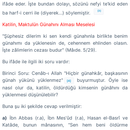
ifâde eder. İşte bundan dolayı, sözünü nefyi te’kid eden
[3]
ba harf-i cerri ile (diyerek…) söylemiştir.
Katilin, Maktulün Günahını Alması Meselesi
"Şüphesiz dilerim ki sen kendi günahınla birlikte benim
günahımı da yüklenesin de, cehennem ehlinden olasın.
İşte zâlimlerin cezası budur" (Mâıde. 5/29).
Bu ifâde ile ilgili iki soru vardır:
Birinci Soru: Cenâb-ı Allah "Hiçbir günahkâr, başkasının
günah yükünü yüklenmez"
buyurmuştur. Öyle ise
[4]
nasıl olur da, katilin, öldürdüğü kimsenin günâhını da
yüklenmesi düşünülebilir?
Buna şu iki şekilde cevap verilmiştir:
a)
İbn Abbas (r.a), İbn Mes'ûd (r.a), Hasan el-Basrî ve
Katâde, bunun mânasının, "Sen hem beni öldürme