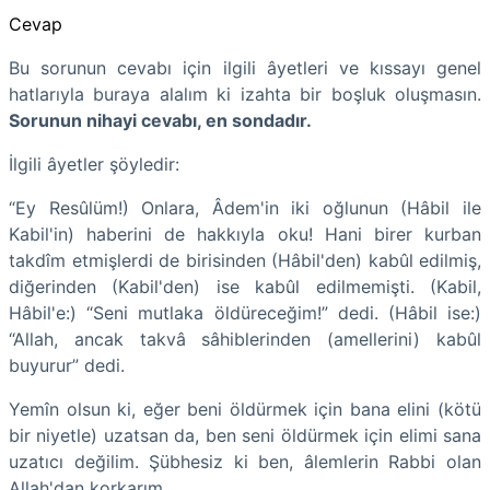
Cevap
Bu sorunun cevabı için ilgili âyetleri ve kıssayı genel
hatlarıyla buraya alalım ki izahta bir boşluk oluşmasın.
Sorunun nihayi cevabı, en sondadır.
İlgili âyetler şöyledir:
“Ey Resûlüm!) Onlara, Âdem'in iki oğlunun (Hâbil ile
Kabil'in) haberini de hakkıyla oku! Hani birer kurban
takdîm etmişlerdi de birisinden (Hâbil'den) kabûl edilmiş,
diğerinden (Kabil'den) ise kabûl edilmemişti. (Kabil,
Hâbil'e:) “Seni mutlaka öldüreceğim!” dedi. (Hâbil ise:)
“Allah, ancak takvâ sâhiblerinden (amellerini) kabûl
buyurur” dedi.
Yemîn olsun ki, eğer beni öldürmek için bana elini (kötü
bir niyetle) uzatsan da, ben seni öldürmek için elimi sana
uzatıcı değilim. Şübhesiz ki ben, âlemlerin Rabbi olan
Allah'dan korkarım.