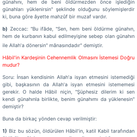
günahını, hem de beni öldürmezden önce işlediğin
günahları yüklenirsin" şeklinde olduğunu söylemişlerdir
ki, buna göre âyette mahzûf bir muzaf vardır.
b)
Zeccac: "Bu ifâde, "Sen, hem beni öldürme günahın,
hem de kurbanın kabul edilmeyişine sebep olan günahın
ile Allah'a dönersin" mânasındadır" demiştir.
Hâbil'in Kardeşinin Cehennemlik Olmasını İstemesi Doğru
mudur?
Soru: İnsan kendisinin Allah'a isyan etmesini istemediği
gibi, başkasının da Allah'a isyan etmesini istememesi
gerekir. O halde Hâbil niçin, "Şüphesiz dilerim ki sen
kendi günahınla birlikte, benim günahımı da yüklenesin"
demiştir?
Buna da birkaç yönden cevap verilmiştir:
1)
Biz bu sözün, öldürülen Hâbil'in, katil Kabil tarafından