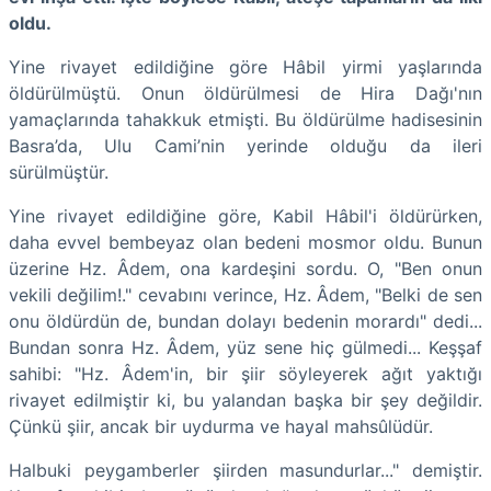
oldu.
Yine rivayet edildiğine göre Hâbil yirmi yaşlarında
öldürülmüştü. Onun öldürülmesi de Hira Dağı'nın
yamaçlarında tahakkuk etmişti. Bu öldürülme hadisesinin
Basra’da, Ulu Cami’nin yerinde olduğu da ileri
sürülmüştür.
Yine rivayet edildiğine göre, Kabil Hâbil'i öldürürken,
daha evvel bembeyaz olan bedeni mosmor oldu. Bunun
üzerine Hz. Âdem, ona kardeşini sordu. O, "Ben onun
vekili değilim!." cevabını verince, Hz. Âdem, "Belki de sen
onu öldürdün de, bundan dolayı bedenin morardı" dedi...
Bundan sonra Hz. Âdem, yüz sene hiç gülmedi... Keşşaf
sahibi: "Hz. Âdem'in, bir şiir söyleyerek ağıt yaktığı
rivayet edilmiştir ki, bu yalandan başka bir şey değildir.
Çünkü şiir, ancak bir uydurma ve hayal mahsûlüdür.
Halbuki peygamberler şiirden masundurlar..." demiştir.