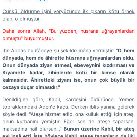
Çünkü, öldürme işini yeryüzünde ilk çıkarıp kötü örnek
olan, o olmuştur.
Daha sonra Allah, "Bu yüzden, hüsrana uğrayanlardan
olmuştu" buyurmuştur.
İbn Abbas bu ifâdeye şu şekilde mâna vermiştir:
"O, hem
dünyada, hem de âhirette hüsrana uğrayanlardan oldu.
Onun dünyada ziyan etmesi, ebeveynini kızdırması ve
Kıyamete kadar, zihinlerde kötü bir kimse olarak
kalmasıdır. Âhiretteki ziyanı ise, onun çok büyük bir
cezaya duçar olmasıdır."
Denildiğine göre, Kabil, kardeşini öldürünce, Yemen
topraklarındaki Aden'e kaçtı. Derken iblis yanına gelerek
şöyle dedi: "Ateşe hizmet edip, ona kulluk ettiği için ateş,
onun kurbanını yemiştir. Eğer sen de ateşe taparsan,
maksadına nail olursun..."
Bunun üzerine Kabil, bir ateş
evi inşâ etti. İşte böylece Kabil, ateşe tapanların da ilki