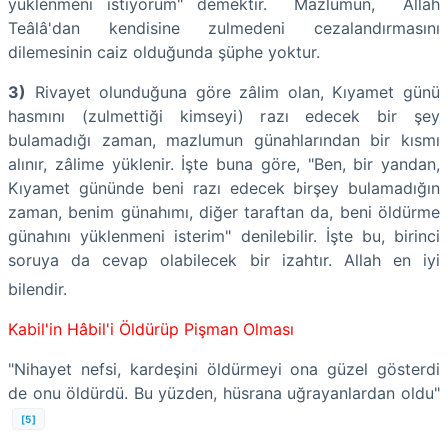
yüklenmeni istiyorum" demektir. Mazlumun, Allah
Teâlâ'dan kendisine zulmedeni cezalandırmasını
dilemesinin caiz olduğunda şüphe yoktur.
3)
Rivayet olunduğuna göre zâlim olan, Kıyamet günü
hasmını (zulmettiği kimseyi) razı edecek bir şey
bulamadığı zaman, mazlumun günahlarından bir kısmı
alınır, zâlime yüklenir. İşte buna göre, "Ben, bir yandan,
Kıyamet gününde beni razı edecek birşey bulamadığın
zaman, benim günahımı, diğer taraftan da, beni öldürme
günahını yüklenmeni isterim" denilebilir. İşte bu, birinci
soruya da cevap olabilecek bir izahtır. Allah en iyi
bilendir.
Kabil'in Hâbil'i Öldürüp Pişman Olması
"Nihayet nefsi, kardeşini öldürmeyi ona güzel gösterdi
de onu öldürdü. Bu yüzden, hüsrana uğrayanlardan oldu"
[5]