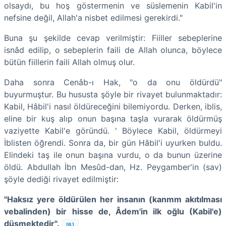
olsaydı, bu hoş göstermenin ve süslemenin Kabil'in
nefsine değil, Allah'a nisbet edilmesi gerekirdi."
Buna şu şekilde cevap verilmiştir: Fiiller sebeplerine
isnâd edilip, o sebeplerin faili de Allah olunca, böylece
bütün fiillerin faili Allah olmuş olur.
Daha sonra Cenâb-ı Hak, "o da onu öldürdü"
buyurmuştur. Bu hususta şöyle bir rivayet bulunmaktadır:
Kabil, Hâbil'i nasıl öldüreceğini bilemiyordu. Derken, iblis,
eline bir kuş alıp onun başına taşla vurarak öldürmüş
vaziyette Kabil'e göründü. ' Böylece Kabil, öldürmeyi
İblisten öğrendi. Sonra da, bir gün Hâbil'i uyurken buldu.
Elindeki taş ile onun başına vurdu, o da bunun üzerine
öldü. Abdullah İbn Mesûd-dan, Hz. Peygamber'in (sav)
şöyle dediği rivayet edilmiştir:
"Haksız yere öldürülen her insanın (kanmm akıtılması
vebalinden) bir hisse de, Âdem'in ilk oğlu (Kabil'e)
düşmektedir".
[6]