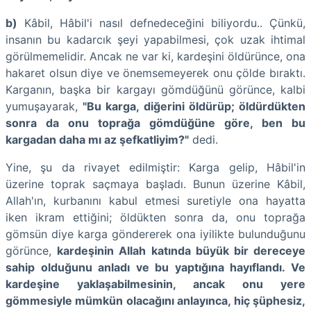
b)
Kâbil, Hâbil'i nasıl defnedeceğini biliyordu.. Çünkü,
insanın bu kadarcık şeyi yapabilmesi, çok uzak ihtimal
görülmemelidir. Ancak ne var ki, kardeşini öldürünce, ona
hakaret olsun diye ve önemsemeyerek onu çölde bıraktı.
Karganın, başka bir kargayı gömdüğünü görünce, kalbi
yumuşayarak,
"Bu karga, diğerini öldürüp; öldürdükten
sonra da onu toprağa gömdüğüne göre, ben bu
kargadan daha mı az şefkatliyim?"
dedi.
Yine, şu da rivayet edilmiştir: Karga gelip, Hâbil'in
üzerine toprak saçmaya başladı. Bunun üzerine Kâbil,
Allah'ın, kurbanını kabul etmesi suretiyle ona hayatta
iken ikram ettiğini; öldükten sonra da, onu toprağa
gömsün diye karga göndererek ona iyilikte bulunduğunu
görünce,
kardeşinin Allah katında büyük bir dereceye
sahip olduğunu anladı ve bu yaptığına hayıflandı. Ve
kardeşine yaklaşabilmesinin, ancak onu yere
gömmesiyle mümkün olacağını anlayınca, hiç şüphesiz,