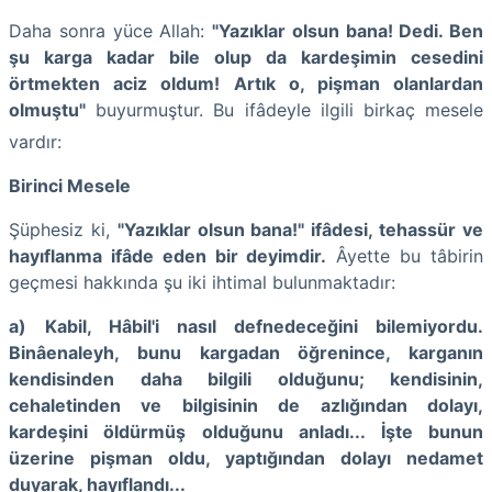
Daha sonra yüce Allah:
"Yazıklar olsun bana! Dedi. Ben
şu karga kadar bile olup da kardeşimin cesedini
örtmekten aciz oldum! Artık o, pişman olanlardan
olmuştu"
buyurmuştur. Bu ifâdeyle ilgili birkaç mesele
vardır:
Birinci Mesele
Şüphesiz ki,
"Yazıklar olsun bana!" ifâdesi, tehassür ve
hayıflanma ifâde eden bir deyimdir.
Âyette bu tâbirin
geçmesi hakkında şu iki ihtimal bulunmaktadır:
a)
Kabil, Hâbil'i nasıl defnedeceğini bilemiyordu.
Binâenaleyh, bunu kargadan öğrenince, karganın
kendisinden daha bilgili olduğunu; kendisinin,
cehaletinden ve bilgisinin de azlığından dolayı,
kardeşini öldürmüş olduğunu anladı... İşte bunun
üzerine pişman oldu, yaptığından dolayı nedamet
duyarak, hayıflandı...