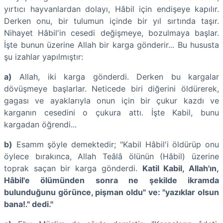
yırtıcı hayvan­lardan dolayı, Hâbil için endişeye kapılır.
Derken onu, bir tulumun içinde bir yıl sırtında taşır.
Nihayet Hâbil'in cesedi değişmeye, bozulmaya başlar.
İşte bunun üzerine Allah bir karga gönderir... Bu hususta
şu izahlar yapılmıştır:
a)
Allah, iki karga gönderdi. Derken bu kargalar
dövüşmeye başlarlar. Neticede biri diğerini öldürerek,
gagası ve ayaklarıyla onun için bir çukur kazdı ve
karganın cesedini o çukura attı. İşte Kabil, bunu
kargadan öğrendi...
b)
Esamm şöyle demektedir; "Kabil Hâbil'i öldürüp onu
öylece bırakınca, Allah Teâlâ ölünün (Hâbil) üzerine
toprak saçan bir karga gönderdi.
Katil Kabil, Allah'ın,
Hâbil'e ölümünden sonra ne şekilde ikramda
bulunduğunu görünce, pişman oldu" ve: "yazıklar olsun
bana!." dedi."