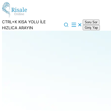
CTRL+K KISA YOLU İLE
Soru Sor
HIZLICA ARAYIN
Giriş Yap