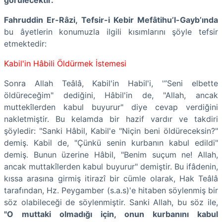
Fahruddin Er-Râzi, Tefsir-i Kebir Mefâtihu’l-Gayb’ında
bu âyetlerin konumuzla ilgili kısımlarını şöyle tefsir
etmektedir:
Kabil'in Hâbili Öldürmek İstemesi
Sonra Allah Teâlâ, Kabil'in Habil'i, '”Seni elbette
öldüreceğim" dediğini, Hâbil'in de, "Allah, ancak
muttekîlerden kabul buyurur" diye cevap verdiğini
nakletmiştir. Bu kelamda bir hazif vardır ve takdiri
şöyledir: "Sanki Hâbil, Kabil'e "Niçin beni öldüreceksin?"
demiş. Kabil de, "Çünkü senin kurbanın kabul edildi"
demiş. Bunun üzerine Hâbil, "Benim suçum ne! Allah,
ancak muttakîlerden kabul buyurur" demiştir. Bu ifâdenin,
kıssa arasına girmiş itirazî bir cümle olarak, Hak Teâlâ
tarafından, Hz. Peygamber (s.a.s)'e hitaben söylenmiş bir
söz olabileceği de söylenmiştir. Sanki Allah, bu söz ile,
"O muttaki olmadığı için, onun kurbanını kabul