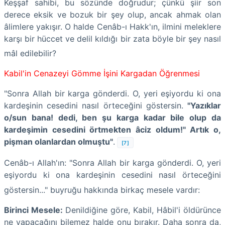
Keşşaf sahibi, bu sözünde doğrudur; çünkü şiir son
derece eksik ve bozuk bir şey olup, ancak ahmak olan
âlimlere yakışır. O halde Cenâb-ı Hakk'ın, ilmini meleklere
karşı bir hüccet ve delil kıldığı bir zata böyle bir şey nasıl
mâl edilebilir?
Kabil'in Cenazeyi Gömme İşini Kargadan Öğrenmesi
"Sonra Allah bir karga gönderdi. O, yeri eşiyordu ki ona
kardeşinin cesedini nasıl örteceğini göstersin.
"Yazıklar
o/sun bana! dedi, ben şu karga kadar bile olup da
kardeşimin cesedini örtmekten âciz oldum!" Artık o,
pişman olanlardan olmuştu"
.
[7]
Cenâb-ı Allah'ın: "Sonra Allah bir karga gönderdi. O, yeri
eşiyordu ki ona kardeşinin cesedini nasıl örteceğini
göstersin..." buyruğu hakkında birkaç mesele vardır:
Birinci Mesele
:
Denildiğine göre, Kabil, Hâbil'i öldürünce
ne yapacağını bilemez halde onu bırakır. Daha sonra da,