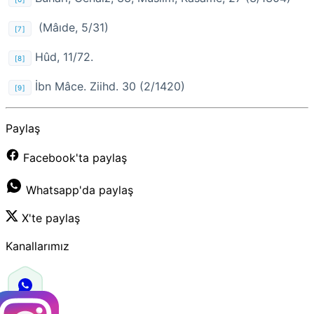
(Mâıde, 5/31)
[7]
Hûd, 11/72.
[8]
İbn Mâce. Ziihd. 30 (2/1420)
[9]
Paylaş
Facebook'ta paylaş
Whatsapp'da paylaş
X'te paylaş
Kanallarımız