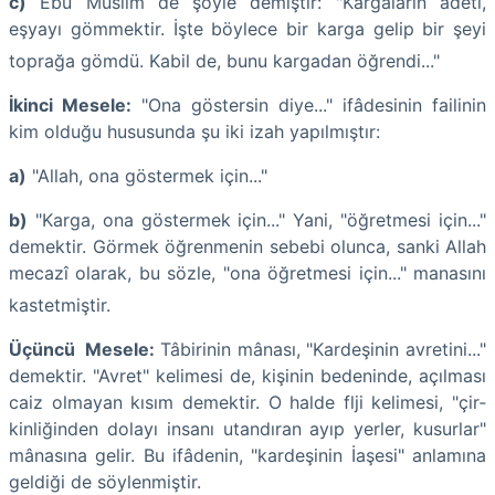
c)
Ebu Müslim de şöyle demiştir: "Kargaların âdeti,
eşyayı gömmektir. İşte böylece bir karga gelip bir şeyi
toprağa gömdü. Kabil de, bunu kargadan öğrendi..."
İkinci Mesele
:
"Ona göstersin diye..." ifâdesinin failinin
kim olduğu hususunda şu iki izah yapılmıştır:
a)
"Allah, ona göstermek için..."
b)
"Karga, ona göstermek için..." Yani, "öğretmesi için..."
demektir. Görmek öğrenmenin sebebi olunca, sanki Allah
mecazî olarak, bu sözle, "ona öğretmesi için..." manasını
kastetmiştir.
Üçüncü Mesele
:
Tâbirinin mânası, "Kardeşinin avretini..."
demektir. "Avret" kelimesi de, kişinin bedeninde, açılması
caiz olmayan kısım demektir. O halde flji kelimesi, "çir­
kinliğinden dolayı insanı utandıran ayıp yerler, kusurlar"
mânasına gelir. Bu ifâdenin, "kardeşinin İaşesi" anlamına
geldiği de söylenmiştir.