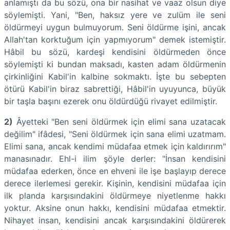
anlamıştı da bu sözü, ona bir nasihat ve vaaz olsun diye
söylemişti. Yani, "Ben, haksız yere ve zulüm ile seni
öldürmeyi uygun bulmuyorum. Seni öldürme işini, ancak
Allah'tan korktuğum için yapmıyorum" demek istemiştir.
Hâbil bu sözü, kardeşi kendisini öldürmeden önce
söylemişti ki bundan maksadı, kasten adam öldürmenin
çirkinliğini Kabil'in kalbine sokmaktı. İşte bu sebepten
ötürü Kabil'in biraz sabrettiği, Hâbil'in uyuyunca, büyük
bir taşla başını ezerek onu öldürdüğü rivayet edilmiştir.
2)
Âyetteki "Ben seni öldürmek için elimi sana uzatacak
değilim" ifâdesi, "Seni öldürmek için sana elimi uzatmam.
Elimi sana, ancak kendimi müdafaa etmek için kaldırırım"
manasınadır. Ehl-i ilim şöyle derler: "İnsan kendisini
müdafaa ederken, önce en ehveni ile işe başlayıp derece
derece ilerlemesi gerekir. Kişinin, kendisini müdafaa için
ilk planda karşısındakini öldürmeye niyetlenme hakkı
yoktur. Aksine onun hakkı, kendisini müdafaa etmektir.
Nihayet insan, kendisini ancak karşısındakini öldürerek