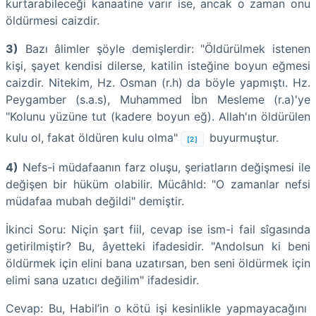
kurtarabileceği kanaatine varır ise, ancak o zaman onu
öldürmesi caizdir.
3)
Bazı âlimler şöyle demişlerdir: "Öldürülmek istenen
kişi, şayet kendisi dilerse, katilin isteğine boyun eğmesi
caizdir. Nitekim, Hz. Osman (r.h) da böyle yapmıştı. Hz.
Peygamber (s.a.s), Muhammed İbn Mesleme (r.a)'ye
"Kolunu yüzüne tut (kadere boyun eğ). Allah'ın öldürülen
kulu ol, fakat öldüren kulu olma"
buyurmuştur.
[2]
4)
Nefs-i müdafaanın farz oluşu, şeriatların değişmesi ile
değişen bir hüküm olabilir. Mücâhld: "O zamanlar nefsi
müdafaa mubah değildi" demiştir.
İkinci Soru: Niçin şart fiil, cevap ise ism-i fail sîgasında
getirilmiştir? Bu, âyetteki ifadesidir. "Andolsun ki beni
öldürmek için elini bana uzatırsan, ben seni öldürmek için
elimi sana uzatıcı değilim" ifadesidir.
Cevap: Bu, Habil’in o kötü işi kesinlikle yapmayacağını