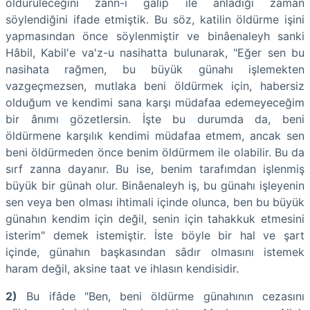
öldürüleceğini zann-ı galip ile anladığı zaman
söylendiğini ifade etmiştik. Bu söz, katilin öldürme işini
yapmasından önce söylenmiştir ve binâenaleyh sanki
Hâbil, Kabil'e va'z-u nasihatta bulunarak, "Eğer sen bu
nasihata rağmen, bu büyük günahı işlemekten
vazgeçmezsen, mutlaka beni öldürmek için, habersiz
olduğum ve kendimi sana karşı müdafaa edemeyeceğim
bir ânımı gözetlersin. İşte bu durumda da, beni
öldürmene karşılık kendimi müdafaa etmem, ancak sen
beni öldürmeden önce benim öldürmem ile olabilir. Bu da
sırf zanna dayanır. Bu ise, benim tarafımdan işlenmiş
büyük bir günah olur. Binâenaleyh iş, bu günahı işleyenin
sen veya ben olması ihtimali içinde olunca, ben bu büyük
günahın kendim için değil, senin için tahakkuk etmesini
isterim" demek istemiştir. İste böyle bir hal ve şart
içinde, günahın başkasından sâdır olmasını istemek
haram değil, aksine taat ve ihlasın kendisidir.
2)
Bu ifâde "Ben, beni öldürme günahının cezasını