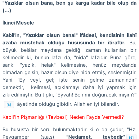
"Yazıklar olsun bana, ben şu karga kadar bile olup da
(...)
İkinci Mesele
Kabil'in, "Yazıklar olsun bana!" ifâdesi, kendisinin ilahî
azaba müstehak olduğu hususunda bir itiraftır.
Bu,
büyük belâlar meydana geldiği zaman kullanılan bir
kelimedir ki, bunun lafzı da, "nida" lafzıdır. Buna göre,
sanki "yazık, helak" kelimesine, henüz meydanda
olmadan gelsin, hazır olsun diye nida etmiş, seslenmiştir.
Yani "Ey veyl, gel; işte senin gelme zamanındır"
demektir, kelimesi, açıklamayı daha iyi yapmak için
zikredilmiştir. Bu tıpkı, "Eyvah! Ben mi doğuracak mışım?"
âyetinde olduğu gibidir. Allah en iyi bilendir.
[8]
Kabil'in Pişmanlığı (Tevbesi) Neden Fayda Vermedi?
Bu hususta bir soru bulunmaktadır ki o da şudur; "Hz.
Peygamber (s.a.s),
"Nedamet, tevbedir
"
[9]