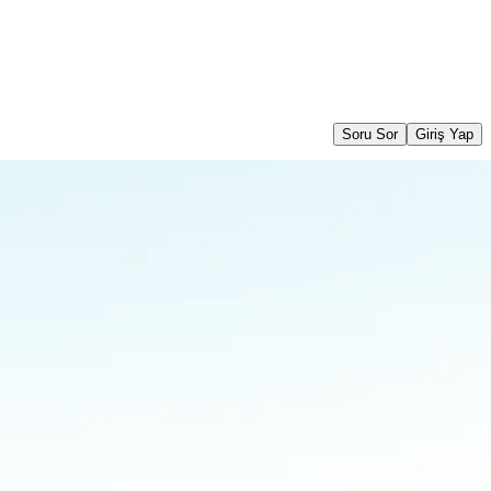
Soru Sor
Giriş Yap