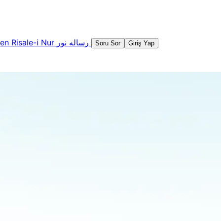
şen
Risale-i Nur
رساله نور
Soru Sor
Giriş Yap