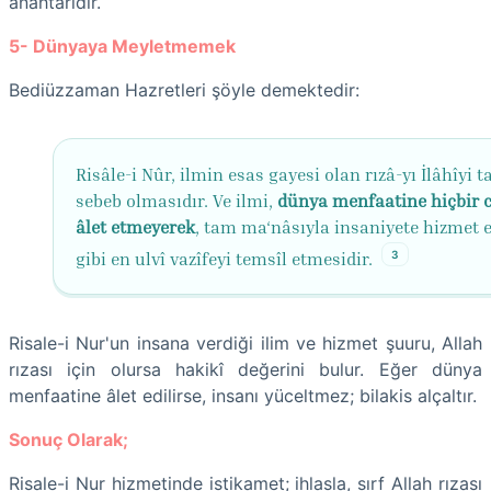
anahtarıdır.
5- Dünyaya Meyletmemek
Bediüzzaman Hazretleri şöyle demektedir:
Risâle-i Nûr, ilmin esas gayesi olan rızâ-yı İlâhîyi t
sebeb olmasıdır. Ve ilmi,
dünya menfaatine hiçbir c
âlet etmeyerek
, tam ma‘nâsıyla insaniyete hizmet 
3
gibi en ulvî vazîfeyi temsîl etmesidir.
Risale-i Nur'un insana verdiği ilim ve hizmet şuuru, Allah
rızası için olursa hakikî değerini bulur. Eğer dünya
menfaatine âlet edilirse, insanı yüceltmez; bilakis alçaltır.
Sonuç Olarak;
Risale-i Nur hizmetinde istikamet; ihlasla, sırf Allah rızası