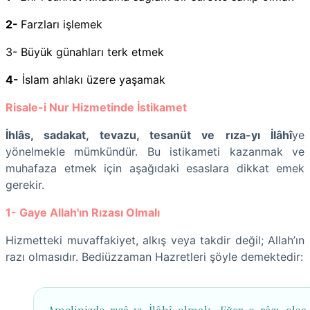
2-
Farzları işlemek
3-
Büyük günahları terk etmek
4-
İslam ahlakı üzere yaşamak
Risale-i Nur Hizmetinde İstikamet
İhlâs, sadakat, tevazu, tesanüt ve rıza-yı İlâhî
ye
yönelmekle mümkündür. Bu istikameti kazanmak ve
muhafaza etmek için aşağıdaki esaslara dikkat emek
gerekir.
1- Gaye Allah'ın Rızası Olmalı
Hizmetteki muvaffakiyet, alkış veya takdir değil; Allah’ın
razı olmasıdır. Bediüzzaman Hazretleri şöyle demektedir:
Amelinizde rızâ-yı İlâhî olmalı. Eğer o râzı olsa