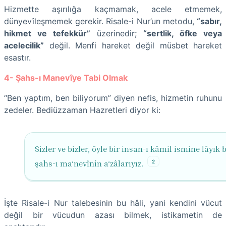
Hizmette aşırılığa kaçmamak, acele etmemek,
dünyevîleşmemek gerekir. Risale-i Nur’un metodu,
“sabır,
hikmet ve tefekkür”
üzerinedir;
“sertlik, öfke veya
acelecilik”
değil. Menfi hareket değil müsbet hareket
esastır.
4- Şahs-ı Manevîye Tabi Olmak
“Ben yaptım, ben biliyorum” diyen nefis, hizmetin ruhunu
zedeler. Bediüzzaman Hazretleri diyor ki:
Sizler ve bizler, öyle bir insan-ı kâmil ismine lâyık b
2
şahs-ı ma‘nevînin a‘zâlarıyız.
İşte Risale-i Nur talebesinin bu hâli, yani kendini vücut
değil bir vücudun azası bilmek, istikametin de