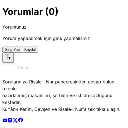
Yorumlar (0)
Yorumunuz
Yorum yapabilmek için giriş yapmalısınız
Giriş Yap
Kaydol
Sorularınıza Risale‑i Nur penceresinden cevap bulun;
özenle
hazırlanmış makaleleri, şerhleri ve ıstılah sözlüğünü
keşfedin;
Kur'ân‑ı Kerîm, Cevşen ve Risale‑i Nur'a tek tıkla ulaşın.
Risale Online Youtube Hesabı
Risale Online Instagram Hesabı
Risale Online X Hesabı
Risale Online Facebook Hesabı