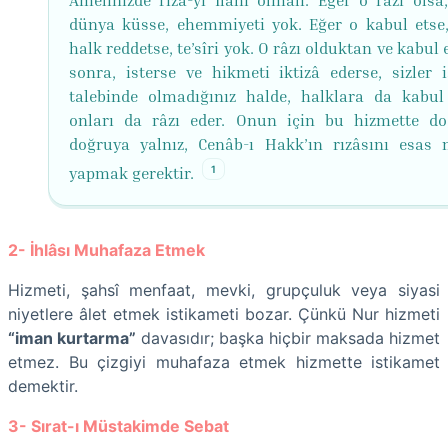
dünya küsse, ehemmiyeti yok. Eğer o kabul etse
halk reddetse, te’sîri yok. O râzı olduktan ve kabul 
sonra, isterse ve hikmeti iktizâ ederse, sizler 
talebinde olmadığınız halde, halklara da kabul e
onları da râzı eder. Onun için bu hizmette d
doğruya yalnız, Cenâb-ı Hakk’ın rızâsını esas
1
yapmak gerektir.
2- İhlâsı Muhafaza Etmek
Hizmeti, şahsî menfaat, mevki, grupçuluk veya siyasi
niyetlere âlet etmek istikameti bozar. Çünkü Nur hizmeti
“iman kurtarma”
davasıdır; başka hiçbir maksada hizmet
etmez. Bu çizgiyi muhafaza etmek hizmette istikamet
demektir.
3- Sırat-ı Müstakimde Sebat