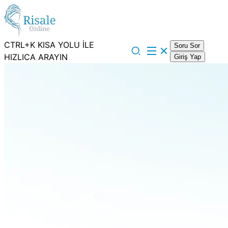
CTRL+K KISA YOLU İLE
Soru Sor
HIZLICA ARAYIN
Giriş Yap