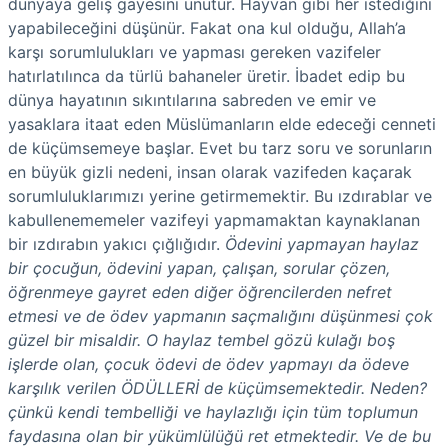
dünyaya geliş gayesini unutur. Hayvan gibi her istediğini
yapabileceğini düşünür. Fakat ona kul olduğu, Allah’a
karşı sorumlulukları ve yapması gereken vazifeler
hatırlatılınca da türlü bahaneler üretir. İbadet edip bu
dünya hayatının sıkıntılarına sabreden ve emir ve
yasaklara itaat eden Müslümanların elde edeceği cenneti
de küçümsemeye başlar. Evet bu tarz soru ve sorunların
en büyük gizli nedeni, insan olarak vazifeden kaçarak
sorumluluklarımızı yerine getirmemektir. Bu ızdırablar ve
kabullenememeler vazifeyi yapmamaktan kaynaklanan
bir ızdırabın yakıcı çığlığıdır.
Ödevini yapmayan haylaz
bir çocuğun, ödevini yapan, çalışan, sorular çözen,
öğrenmeye gayret eden diğer öğrencilerden nefret
etmesi ve de ödev yapmanın saçmalığını düşünmesi çok
güzel bir misaldir. O haylaz tembel gözü kulağı boş
işlerde olan, çocuk ödevi de ödev yapmayı da ödeve
karşılık verilen ÖDÜLLERİ de küçümsemektedir. Neden?
çünkü kendi tembelliği ve haylazlığı için tüm toplumun
faydasına olan bir yükümlülüğü ret etmektedir. Ve de bu