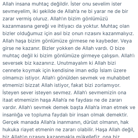
Allah insana muhtaç değildir. İster onu sevelim ister
sevmeyelim, iki şekilde de Allah’a ne bi yarar ne de bir
zarar vermiş oluruz. Allah’ın bizim gönlümüzü
kazanmasına gereği ve ihtiyacı da yoktur. Muhtaç olan
bizler olduğumuz için asıl biz onun rızasını kazanmalıyız.
Allah haşa bizim gönlümüze girmese ne kaybeder. Veya
girse ne kazanır. Bizler yokken de Allah vardı. O bize
muhtaç değil ki bizim gönlümüze girmeye çalışsın. Allah’ı
seversek biz kazanırız. Unutmayalım ki Allah bizi
cennete koymak için kendisine iman edip İslam üzere
olmamızı istiyor. Allah’ı gönülden sevmek ve muhabbet
etmemizi bizzat Allah istiyor, fakat bizi zorlamıyor.
İsteyen sever isteyen sevmez. Allah’ı sevmemizin ona
itaat etmemizin haşa Allah’a ne faydası ne de zararı
vardır. Allah’ı sevmek demek başta Allah’a iman etmek ve
insanlığa ve topluma faydalı bir insan olmak demektir.
Gerçek manada Allah’a inanmanın, dürüst olmanın, hak
hukuka riayet etmenin ne zararı olabilir. Haşa Allah değil,
biz Allah’ın rızasını kazanmakla mükellefiz, ona biz