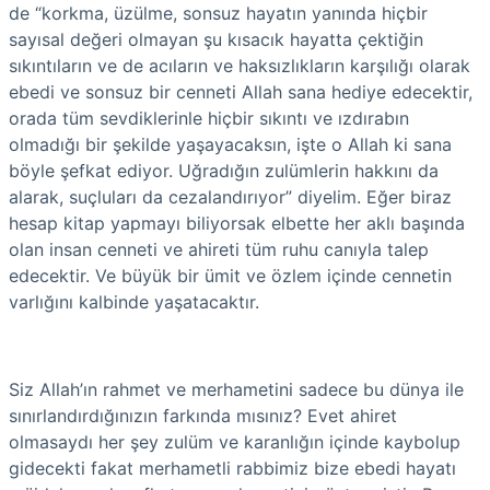
de “korkma, üzülme, sonsuz hayatın yanında hiçbir
sayısal değeri olmayan şu kısacık hayatta çektiğin
sıkıntıların ve de acıların ve haksızlıkların karşılığı olarak
ebedi ve sonsuz bir cenneti Allah sana hediye edecektir,
orada tüm sevdiklerinle hiçbir sıkıntı ve ızdırabın
olmadığı bir şekilde yaşayacaksın, işte o Allah ki sana
böyle şefkat ediyor. Uğradığın zulümlerin hakkını da
alarak, suçluları da cezalandırıyor” diyelim. Eğer biraz
hesap kitap yapmayı biliyorsak elbette her aklı başında
olan insan cenneti ve ahireti tüm ruhu canıyla talep
edecektir. Ve büyük bir ümit ve özlem içinde cennetin
varlığını kalbinde yaşatacaktır.
Siz Allah’ın rahmet ve merhametini sadece bu dünya ile
sınırlandırdığınızın farkında mısınız? Evet ahiret
olmasaydı her şey zulüm ve karanlığın içinde kaybolup
gidecekti fakat merhametli rabbimiz bize ebedi hayatı