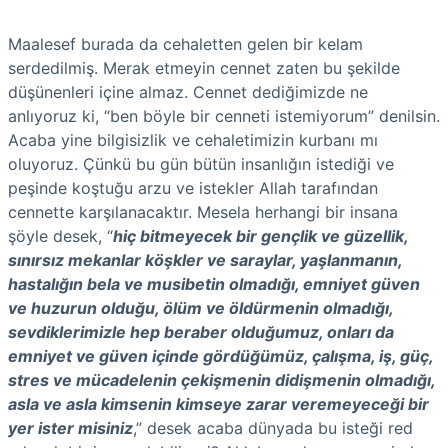
Maalesef burada da cehaletten gelen bir kelam
serdedilmiş. Merak etmeyin cennet zaten bu şekilde
düşünenleri içine almaz. Cennet dediğimizde ne
anlıyoruz ki, “ben böyle bir cenneti istemiyorum” denilsin.
Acaba yine bilgisizlik ve cehaletimizin kurbanı mı
oluyoruz. Çünkü bu gün bütün insanlığın istediği ve
peşinde koştuğu arzu ve istekler Allah tarafından
cennette karşılanacaktır. Mesela herhangi bir insana
şöyle desek, “
hiç bitmeyecek bir gençlik ve güzellik,
sınırsız mekanlar köşkler ve saraylar, yaşlanmanın,
hastalığın bela ve musibetin olmadığı, emniyet güven
ve huzurun olduğu, ölüm ve öldürmenin olmadığı,
sevdiklerimizle hep beraber olduğumuz, onları da
emniyet ve güven içinde gördüğümüz, çalışma, iş, güç,
stres ve mücadelenin çekişmenin didişmenin olmadığı,
asla ve asla kimsenin kimseye zarar veremeyeceği bir
yer ister misiniz
,” desek acaba dünyada bu isteği red