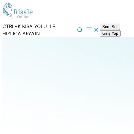
CTRL+K KISA YOLU İLE
Soru Sor
HIZLICA ARAYIN
Giriş Yap