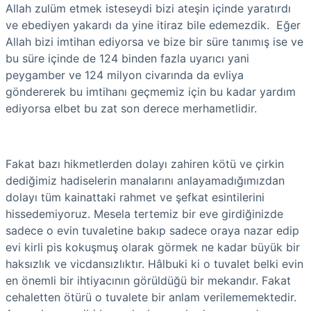
Allah zulüm etmek isteseydi bizi ateşin içinde yaratırdı
ve ebediyen yakardı da yine itiraz bile edemezdik. Eğer
Allah bizi imtihan ediyorsa ve bize bir süre tanımış ise ve
bu süre içinde de 124 binden fazla uyarıcı yani
peygamber ve 124 milyon civarında da evliya
göndererek bu imtihanı geçmemiz için bu kadar yardım
ediyorsa elbet bu zat son derece merhametlidir.
Fakat bazı hikmetlerden dolayı zahiren kötü ve çirkin
dediğimiz hadiselerin manalarını anlayamadığımızdan
dolayı tüm kainattaki rahmet ve şefkat esintilerini
hissedemiyoruz. Mesela tertemiz bir eve girdiğinizde
sadece o evin tuvaletine bakıp sadece oraya nazar edip
evi kirli pis kokuşmuş olarak görmek ne kadar büyük bir
haksızlık ve vicdansızlıktır. Hâlbuki ki o tuvalet belki evin
en önemli bir ihtiyacının görüldüğü bir mekandır. Fakat
cehaletten ötürü o tuvalete bir anlam verilememektedir.