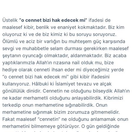
Üstelik
“o cennet bizi hak edecek mi”
ifadesi de
maalesef kibir, benlik ve enaniyet kokmaktadır. Biz kim
oluyoruz ki ve de biz kimiz ki bu soruyu soruyoruz.
Ölümlü ve aciz bir varlığın bu muhteşem güç karşısında
sevgi ve muhabbetle selam durması gerekirken maalesef
şeytanın oyuncağı olmaktadır, aldanmaktadır. Biz acaba
yaptıklarımızla Allah’ın rızasına nail olduk mu, bize
hediye olarak cenneti ihsan eder mi diyeceğimiz yerde
“o cennet bizi hak edecek mi” gibi kibir ifadesini
kullanıyoruz. Hâlbuki ki İslamiyet tevazu ve alçak
gönüllülük dinidir. Cennetin ne olduğunu bilseydik Allah’ın
ne kadar merhametli olduğunu anlayabilirdik. Kibrimizi
terkedip onun merhametine sığınabilirdik. Onun
merhametine sığınmak bizim zorumuza gitmemelidir.
Fakat maalesef “cennetin” ne olduğunu anlamamak onun
merhametini bilmemeye götürüyor. O gün geldiğinde