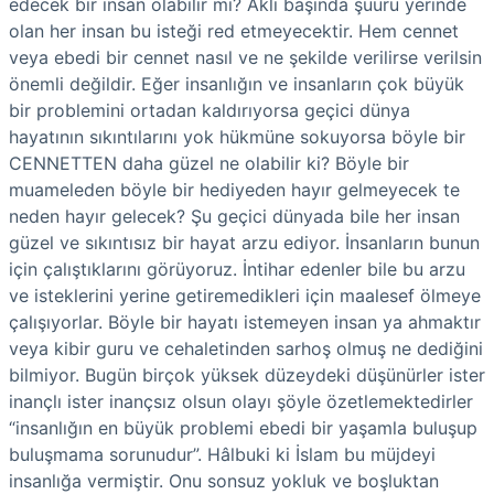
edecek bir insan olabilir mi? Aklı başında şuuru yerinde
olan her insan bu isteği red etmeyecektir. Hem cennet
veya ebedi bir cennet nasıl ve ne şekilde verilirse verilsin
önemli değildir. Eğer insanlığın ve insanların çok büyük
bir problemini ortadan kaldırıyorsa geçici dünya
hayatının sıkıntılarını yok hükmüne sokuyorsa böyle bir
CENNETTEN daha güzel ne olabilir ki? Böyle bir
muameleden böyle bir hediyeden hayır gelmeyecek te
neden hayır gelecek? Şu geçici dünyada bile her insan
güzel ve sıkıntısız bir hayat arzu ediyor. İnsanların bunun
için çalıştıklarını görüyoruz. İntihar edenler bile bu arzu
ve isteklerini yerine getiremedikleri için maalesef ölmeye
çalışıyorlar. Böyle bir hayatı istemeyen insan ya ahmaktır
veya kibir guru ve cehaletinden sarhoş olmuş ne dediğini
bilmiyor. Bugün birçok yüksek düzeydeki düşünürler ister
inançlı ister inançsız olsun olayı şöyle özetlemektedirler
“insanlığın en büyük problemi ebedi bir yaşamla buluşup
buluşmama sorunudur”. Hâlbuki ki İslam bu müjdeyi
insanlığa vermiştir. Onu sonsuz yokluk ve boşluktan