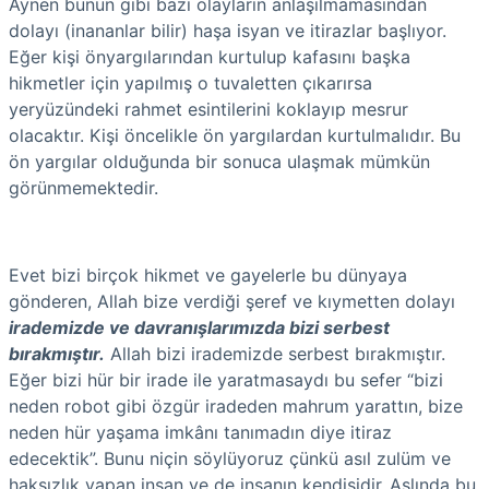
Aynen bunun gibi bazı olayların anlaşılmamasından
dolayı (inananlar bilir) haşa isyan ve itirazlar başlıyor.
Eğer kişi önyargılarından kurtulup kafasını başka
hikmetler için yapılmış o tuvaletten çıkarırsa
yeryüzündeki rahmet esintilerini koklayıp mesrur
olacaktır. Kişi öncelikle ön yargılardan kurtulmalıdır. Bu
ön yargılar olduğunda bir sonuca ulaşmak mümkün
görünmemektedir.
Evet bizi birçok hikmet ve gayelerle bu dünyaya
gönderen, Allah bize verdiği şeref ve kıymetten dolayı
irademizde ve davranışlarımızda bizi serbest
bırakmıştır.
Allah bizi irademizde serbest bırakmıştır.
Eğer bizi hür bir irade ile yaratmasaydı bu sefer “bizi
neden robot gibi özgür iradeden mahrum yarattın, bize
neden hür yaşama imkânı tanımadın diye itiraz
edecektik”. Bunu niçin söylüyoruz çünkü asıl zulüm ve
haksızlık yapan insan ve de insanın kendisidir.
Aslında bu