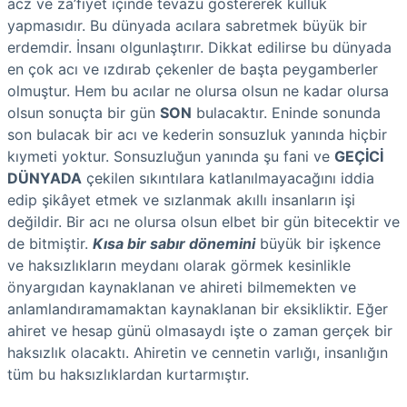
acz ve za’fiyet içinde tevazu göstererek kulluk
yapmasıdır. Bu dünyada acılara sabretmek büyük bir
erdemdir. İnsanı olgunlaştırır. Dikkat edilirse bu dünyada
en çok acı ve ızdırab çekenler de başta peygamberler
olmuştur. Hem bu acılar ne olursa olsun ne kadar olursa
olsun sonuçta bir gün
SON
bulacaktır. Eninde sonunda
son bulacak bir acı ve kederin sonsuzluk yanında hiçbir
kıymeti yoktur. Sonsuzluğun yanında şu fani ve
GEÇİCİ
DÜNYADA
çekilen sıkıntılara katlanılmayacağını iddia
edip şikâyet etmek ve sızlanmak akıllı insanların işi
değildir. Bir acı ne olursa olsun elbet bir gün bitecektir ve
de bitmiştir.
Kısa bir sabır dönemini
büyük bir işkence
ve haksızlıkların meydanı olarak görmek kesinlikle
önyargıdan kaynaklanan ve ahireti bilmemekten ve
anlamlandıramamaktan kaynaklanan bir eksikliktir. Eğer
ahiret ve hesap günü olmasaydı işte o zaman gerçek bir
haksızlık olacaktı. Ahiretin ve cennetin varlığı, insanlığın
tüm bu haksızlıklardan kurtarmıştır.