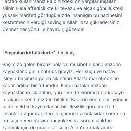
ilaçtan kullanırsanız kalbinizdeki ön yargılar inşallah
silinir. Hele affedicilikte ki tevazu ve alçak gönüllükteki
yüksek marifeti gördüğünüzde insanlığın bu hazinesini
keşfetmenin verdiği sevinçle Allah’ınıza şükredersiniz.
Cennet her yönü ile hayırdır, güzeldir.
“Yaşatılan kötülüklerle”
denilmiş.
Başımıza gelen birçok bela ve musibetin kendimizden
kaynaklandığını unutmuş gibiyiz. Her suçu ve hatayı
işleyip başımıza gelen sıkıntıları Allah’a mal etmek ne
kadar adilce bir tutumdur. Kendi hatalarımızdan
kaynaklanan sıkıntıları, gurur ve de kibrimizi bir köşeye
bırakarak kendimizden bilelim. Kaderin önemli bir yönünü
bilmemekten kaynaklanan bir eksiklik görülmektedir.
İnsanlar özgür iradeleri ile çamurlara bulaşırlar sonra da
bu suçun verdiği vicdani yükten ve sorumluluktan
kaçmak için de maalesef suçu Allah’a atmaktadırlar.