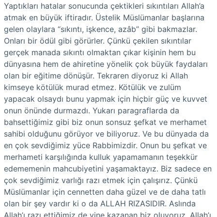
Yaptıkları hatalar sonucunda çektikleri sıkıntıları Allah’a
atmak en büyük iftiradır. Üstelik Müslümanlar başlarına
gelen olaylara “sıkıntı, işkence, azâb” gibi bakmazlar.
Onları bir ödül gibi görürler. Çünkü çekilen sıkıntılar
gerçek manada sıkıntı olmaktan çıkar kişinin hem bu
dünyasına hem de ahiretine yönelik çok büyük faydaları
olan bir eğitime dönüşür. Tekraren diyoruz ki Allah
kimseye kötülük murad etmez. Kötülük ve zulüm
yapacak olsaydı bunu yapmak için hiçbir güç ve kuvvet
onun önünde durmazdı. Yukarı paragraflarda da
bahsettiğimiz gibi biz onun sonsuz şefkat ve merhamet
sahibi olduğunu görüyor ve biliyoruz. Ve bu dünyada da
en çok sevdiğimiz yüce Rabbimizdir. Onun bu şefkat ve
merhameti karşılığında kulluk yapamamanın teşekkür
edememenin mahcubiyetini yaşamaktayız. Biz sadece en
çok sevdiğimiz varlığı razı etmek için çalışırız. Çünkü
Müslümanlar için cennetten daha güzel ve de daha tatlı
olan bir şey vardır ki o da ALLAH RIZASIDIR. Aslında
Allah’ı razı ettiğimiz de yine kazanan biz oluyoruz. Allah’ı