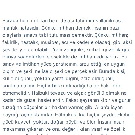
Burada hem imtihan hem de acı tabirinin kullanılması
mantık hatasıdır. Çünkü imtihan demek insanın bazı
olaylarla sınava tabi tutulması demektir. Çünkü imtihan;
fakirlik, hastalık, musibet, acı ve kederle olacağı gibi aksi
şekilleriyle de olabilir. Yani zenginlik, sıhhat, güzellik gibi
dünya saadeti denilen şekilde de imtihan ediliyoruz. Bu
sınav ve imtihan yüce yaratıcının, arzu ettiği en uygun
biçim ve şekil ne ise o şekilde gerçekleşir. Burada kişi,
kul olduğunu, yoktan yaratıldığını, aciz olduğunu,
unutmamalıdır. Hiçbir hakkı olmadığı halde hak iddia
etmemelidir. Halbuki tevazu ve alçak gönüllü olmak ne
kadar da güzel hasletlerdir. Fakat şeytanın kibir ve gurur
tuzağına düşenler bir hakları varmış gibi Allah’a isyan
bayrağı açmaktadırlar. Hâlbuki ki kul hiçbir şeydir. Hiçbir
gücü kuvveti yoktur, doğar büyür ve ölür. İnsanı insan
makamına çıkaran ve onu değerli kılan vasıf ve özellik