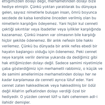
ettiğimizden dolayı değil, merhametinden dolayı bize
hediye etmiştir. Çünkü yoktan yaratılarak bu dünyaya
gelen, sayısız nimetlerle buluşan insan, ömrü boyunca
secdede de kalsa kendisine önceden verilmiş olan bu
nimetlerin karşılığını ödeyemez. Yani hiçbir kul cenneti
çektiği sıkıntılar veya ibadetler veya iyilikler karşılığında
kazanamaz. Çünkü insanın var olmasının bile karşılığı
hiçbir şekilde ödenemez. Bir anlık nefesin bile hakkı
verilemez. Çünkü bu dünyada bir anlık nefes ebedi bir
hayatın başlangıcı olduğu için ödenemez. Peki cennet
neye karşılık verilir denirse yukarıda da dediğimiz gibi
hak ettiğimizden dolayı değil. Sadece samimi niyetimizle
çaba gösterdiğimiz için merhametli rabbimiz, o küçük ve
de samimi amellerimize merhametinden dolayı
her ne
kadar karşılamasa da
cenneti ayrıca lütuf eder. Yani
cennet zaten hakkedilecek veya hakkedilmiş bir ödül
değil Allah’ın şefkatinden dolayı verdiği özel bir
hediyedir. O yüzden cennet lütf-u ilahi cehennem adl-i
ilahidir demişler.