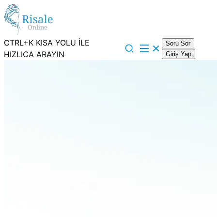
CTRL+K KISA YOLU İLE
Soru Sor
HIZLICA ARAYIN
Giriş Yap