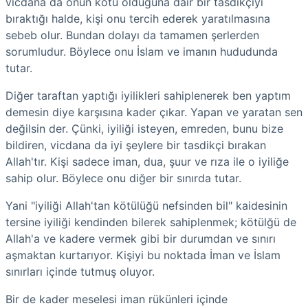
vicdana da onun kötü olduğuna dair bir tasdikçiyi
bıraktığı halde, kişi onu tercih ederek yaratılmasına
sebeb olur. Bundan dolayı da tamamen şerlerden
sorumludur. Böylece onu İslam ve imanın hududunda
tutar.
Diğer taraftan yaptığı iyilikleri sahiplenerek ben yaptım
demesin diye karşısına kader çıkar. Yapan ve yaratan sen
değilsin der. Çünki, iyiliği isteyen, emreden, bunu bize
bildiren, vicdana da iyi şeylere bir tasdikçi bırakan
Allah'tır. Kişi sadece iman, dua, şuur ve rıza ile o iyiliğe
sahip olur. Böylece onu diğer bir sınırda tutar.
Yani "iyiliği Allah'tan kötülüğü nefsinden bil" kaidesinin
tersine iyiliği kendinden bilerek sahiplenmek; kötülğü de
Allah'a ve kadere vermek gibi bir durumdan ve sınırı
aşmaktan kurtarıyor. Kişiyi bu noktada İman ve İslam
sınırları içinde tutmuş oluyor.
Bir de kader meselesi iman rükünleri içinde