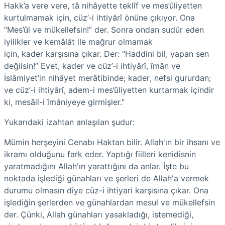
Hakk’a vere vere, tâ nihâyette
teklîf
ve mes’û­liyetten
kurtulmamak için, cüz’-i ihtiyârî önüne çıkıyor. Ona
“Mes’ûl ve
mükellefsin!”
der. Sonra ondan
sudûr
eden
iyilikler ve kemâlât ile mağrur olmamak
için,
kader
karşısına çıkar. Der: “Haddini bil, yapan sen
değilsin!” Evet,
kader
ve cüz’-i ihtiyârî, îmân ve
İslâmiyet’in nihâyet merâtibinde;
kader
, nefsi gururdan;
ve cüz’-i ihtiyârî, adem-i mes’ûliyetten kurtarmak içindir
ki, mesâil-i îmâniyeye girmişler."
Yukarıdaki izahtan anlaşılan şudur:
Mümin herşeyini Cenabı Haktan bilir. Allah'ın bir ihsanı ve
ikramı olduğunu fark eder. Yaptığı fiilleri kenidisnin
yaratmadığını Allah'ın yarattığını da anlar. İşte bu
noktada işlediği günahları ve şerleri de Allah'a vermek
durumu olmasın diye cüz-i ihtiyari karşısına çıkar. Ona
işlediğin şerlerden ve günahlardan mesul ve mükellefsin
der. Çünki, Allah günahları yasakladığı, istemediği,