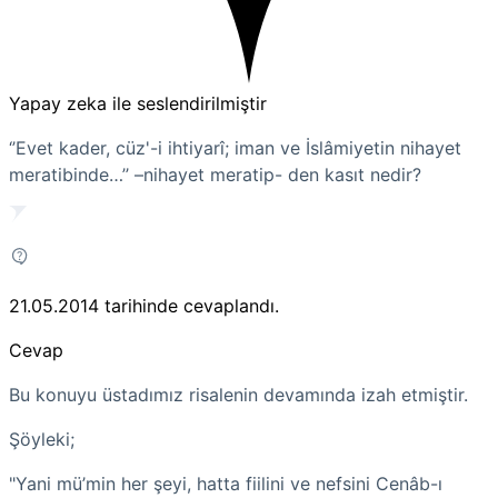
Yapay zeka ile seslendirilmiştir
‘’Evet kader, cüz'-i ihtiyarî; iman ve İslâmiyetin nihayet
meratibinde…’’ –nihayet meratip- den kasıt nedir?
21.05.2014
tarihinde cevaplandı.
Cevap
Bu konuyu üstadımız risalenin devamında izah etmiştir.
Şöyleki;
"Yani mü’min her şeyi, hatta fiilini ve nefsini
Cenâb-ı