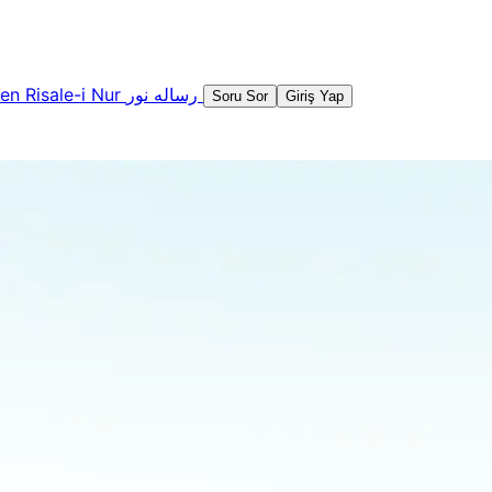
şen
Risale-i Nur
رساله نور
Soru Sor
Giriş Yap