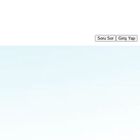
Soru Sor
Giriş Yap