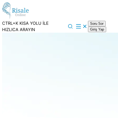
CTRL+K KISA YOLU İLE
Soru Sor
HIZLICA ARAYIN
Giriş Yap