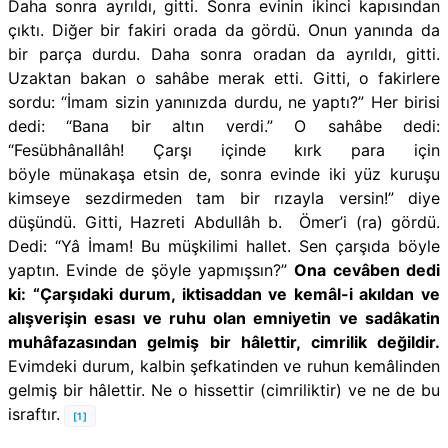
Daha sonra ayrıldı, gitti. Sonra evinin ikinci kapısından
çıktı. Diğer bir fakiri orada da gördü. Onun yanında da
bir parça durdu. Daha sonra oradan da ayrıldı, gitti.
Uzaktan bakan o sahâbe merak etti. Gitti, o fakirlere
sordu: “İmam sizin yanınızda durdu, ne yaptı?” Her birisi
dedi: “Bana bir altın verdi.” O sahâbe dedi:
“Fesübhânallâh! Çarşı içinde kırk para için
böyle münakaşa etsin de, sonra evinde iki yüz kuruşu
kimseye sezdirmeden tam bir rızayla versin!” diye
düşündü. Gitti, Hazreti Abdullâh b. Ömer’i (ra) gördü.
Dedi: “Yâ İmam! Bu müşkilimi hallet. Sen çarşıda böyle
yaptın. Evinde de şöyle yapmışsın?”
Ona cevâben dedi
ki: “Çarşıdaki durum, iktisaddan ve kemâl-i akıldan ve
alışverişin esası ve ruhu olan emniyetin ve sadâkatin
muhâfazasından gelmiş bir hâlettir, cimrilik değildir.
Evimdeki durum, kalbin şefkatinden ve ruhun kemâlinden
gelmiş bir hâlettir. Ne o hissettir (cimriliktir) ve ne de bu
israftır.
[1]