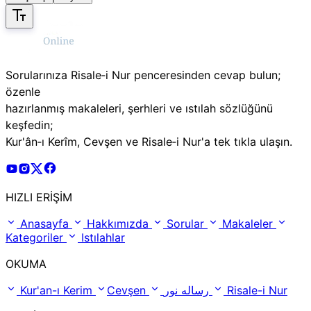
Sorularınıza Risale‑i Nur penceresinden cevap bulun;
özenle
hazırlanmış makaleleri, şerhleri ve ıstılah sözlüğünü
keşfedin;
Kur'ân‑ı Kerîm, Cevşen ve Risale‑i Nur'a tek tıkla ulaşın.
Risale Online Youtube Hesabı
Risale Online Instagram Hesabı
Risale Online X Hesabı
Risale Online Facebook Hesabı
HIZLI ERİŞİM
Anasayfa
Hakkımızda
Sorular
Makaleler
Kategoriler
Istılahlar
OKUMA
Kur'an-ı Kerim
Cevşen
رساله نور
Risale-i Nur