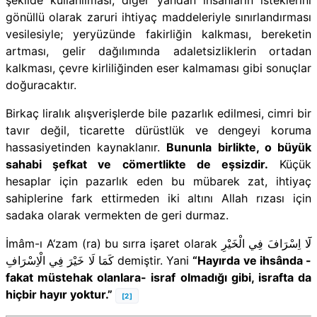
gönüllü olarak zaruri ihtiyaç maddeleriyle sınırlandırması
vesilesiyle; yeryüzünde fakirliğin kalkması, bereketin
artması, gelir dağılımında adaletsizliklerin ortadan
kalkması, çevre kirliliğinden eser kalmaması gibi sonuçlar
doğuracaktır.
Birkaç liralık alışverişlerde bile pazarlık edilmesi, cimri bir
tavır değil, ticarette dürüstlük ve dengeyi koruma
hassasiyetinden kaynaklanır.
Bununla birlikte, o büyük
sahabi şefkat ve cömertlikte de eşsizdir.
Küçük
hesaplar için pazarlık eden bu mübarek zat, ihtiyaç
sahiplerine fark ettirmeden iki altını Allah rızası için
sadaka olarak vermekten de geri durmaz.
İmâm-ı A‘zam (ra) bu sırra işaret olarak لَٓا اِسْرَافَ فِي الْخَيْرِ
كَمَا لَا خَيْرَ فِي الْاِسْرَافِ demiştir. Yani
“Hayırda ve ihsânda -
fakat müstehak olanlara- israf olmadığı gibi, israfta da
hiçbir hayır yoktur.”
[2]