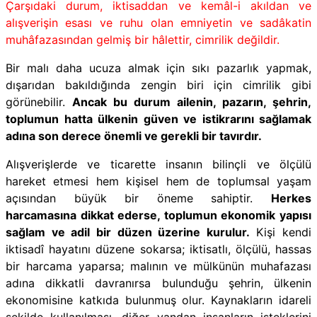
Çarşıdaki durum, iktisaddan ve kemâl-i akıldan ve
alışverişin esası ve ruhu olan emniyetin ve sadâkatin
muhâfazasından gelmiş bir hâlettir, cimrilik değildir.
Bir malı daha ucuza almak için sıkı pazarlık yapmak,
dışarıdan bakıldığında zengin biri için cimrilik gibi
görünebilir.
Ancak bu durum ailenin, pazarın, şehrin,
toplumun hatta ülkenin güven ve istikrarını sağlamak
adına son derece önemli ve gerekli bir tavırdır.
Alışverişlerde ve ticarette insanın bilinçli ve ölçülü
hareket etmesi hem kişisel hem de toplumsal yaşam
açısından büyük bir öneme sahiptir.
Herkes
harcamasına dikkat ederse, toplumun ekonomik yapısı
sağlam ve adil bir düzen üzerine kurulur.
Kişi kendi
iktisadî hayatını düzene sokarsa; iktisatlı, ölçülü, hassas
bir harcama yaparsa; malının ve mülkünün muhafazası
adına dikkatli davranırsa bulunduğu şehrin, ülkenin
ekonomisine katkıda bulunmuş olur. Kaynakların idareli
şekilde kullanılması, diğer yandan insanların isteklerini