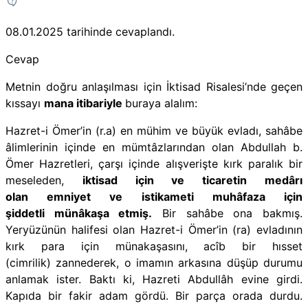
08.01.2025
tarihinde cevaplandı.
Cevap
Metnin doğru anlaşılması için İktisad Risalesi’nde geçen
kıssayı
mana itibariyle
buraya alalım:
Hazret-i Ömer’in (r.a) en mühim ve büyük evladı, sahâbe
âlimlerinin içinde en mümtâzlarından olan Abdullah b.
Ömer Hazretleri, çarşı içinde alışverişte kırk paralık bir
meseleden,
iktisad için ve ticaretin medârı
olan emniyet ve istikameti muhâfaza için
şiddetli münâkaşa etmiş.
Bir sahâbe ona bakmış.
Yeryüzünün halifesi olan Hazret-i Ömer’in (ra) evladının
kırk para için münakaşasını, acîb bir hısset
(cimrilik) zannederek, o imamın arkasına düşüp durumu
anlamak ister. Baktı ki, Hazreti Abdullâh evine girdi.
Kapıda bir fakir adam gördü. Bir parça orada durdu.