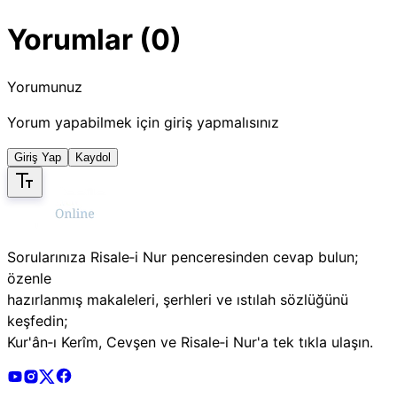
Yorumlar (0)
Yorumunuz
Yorum yapabilmek için giriş yapmalısınız
Giriş Yap
Kaydol
Sorularınıza Risale‑i Nur penceresinden cevap bulun;
özenle
hazırlanmış makaleleri, şerhleri ve ıstılah sözlüğünü
keşfedin;
Kur'ân‑ı Kerîm, Cevşen ve Risale‑i Nur'a tek tıkla ulaşın.
Risale Online Youtube Hesabı
Risale Online Instagram Hesabı
Risale Online X Hesabı
Risale Online Facebook Hesabı