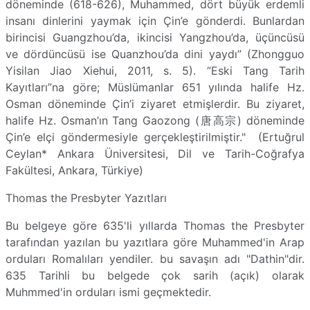
döneminde (618-626), Muhammed, dört büyük erdemli
insanı dinlerini yaymak için Çin’e gönderdi. Bunlardan
birincisi Guangzhou’da, ikincisi Yangzhou’da, üçüncüsü
ve dördüncüsü ise Quanzhou’da dini yaydı” (Zhongguo
Yisilan Jiao Xiehui, 2011, s. 5). “Eski Tang Tarih
Kayıtları”na göre; Müslümanlar 651 yılında halife Hz.
Osman döneminde Çin’i ziyaret etmişlerdir. Bu ziyaret,
halife Hz. Osman’ın Tang Gaozong (
唐高宗) döneminde
Çin’e elçi göndermesiyle gerçekleştirilmiştir." (Ertuğrul
Ceylan* Ankara Üniversitesi, Dil ve Tarih-Coğrafya
Fakültesi, Ankara, Türkiye)
Thomas the Presbyter Yazıtları
Bu belgeye göre 635'li yıllarda Thomas the Presbyter
tarafından yazılan bu yazıtlara göre Muhammed'in Arap
orduları Romalıları yendiler. bu savaşın adı "Dathin"dir.
635 Tarihli bu belgede çok sarih (açık) olarak
Muhmmed'in orduları ismi geçmektedir.