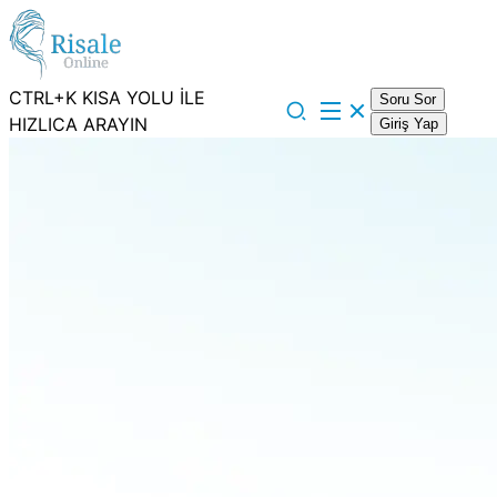
CTRL+K KISA YOLU İLE
Soru Sor
HIZLICA ARAYIN
Giriş Yap