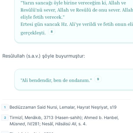
"Yarın sancağı öyle birine vereceğim ki, Allah ve
Resûlü’nü sever, Allah ve Resûlü de onu sever. Alla
eliyle fetih verecek."
Ertesi gün sancak Hz. Ali’ye verildi ve fetih onun eli
8
gerçekleşti.
Resûlullah (s.a.v.) şöyle buyurmuştur:
9
"Ali bendendir, ben de ondanım."
Bediüzzaman Said Nursi, Lemalar, Hayrat Neşriyat, s19
Tirmizî, Menâkıb, 3713 (Hasen-sahih); Ahmed b. Hanbel,
Müsned
, IV/281; Nesâî,
Hâsâisü Ali
, s. 4.