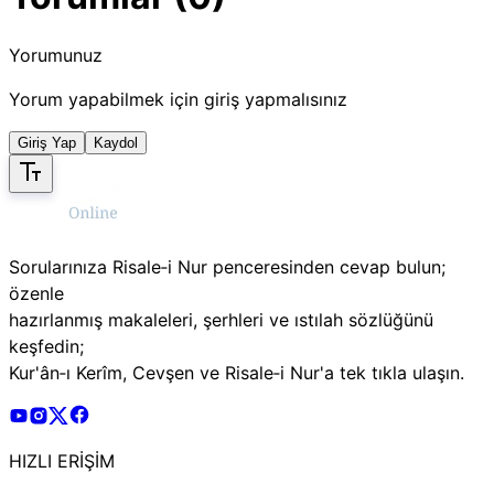
Yorumunuz
Yorum yapabilmek için giriş yapmalısınız
Giriş Yap
Kaydol
Sorularınıza Risale‑i Nur penceresinden cevap bulun;
özenle
hazırlanmış makaleleri, şerhleri ve ıstılah sözlüğünü
keşfedin;
Kur'ân‑ı Kerîm, Cevşen ve Risale‑i Nur'a tek tıkla ulaşın.
Risale Online Youtube Hesabı
Risale Online Instagram Hesabı
Risale Online X Hesabı
Risale Online Facebook Hesabı
HIZLI ERİŞİM