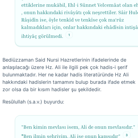
ettiklerine mukābil, Ehl-i Sünnet Velcemâat olan eh
, onun hakkındaki rivâyâtı çok neşrettiler. Sâir Hul
Râşidîn ise, öyle tenkîd ve tenkîse çok ma‘rûz
kalmadıkları için, onlar hakkındaki ehâdîsin intiş
1
ihtiyâç görülmedi.
Bediüzzaman Said Nursi Hazretlerinin ifadelerinde de
anlaşılacağı üzere Hz. Ali ile ilgili pek çok hadis-i şerif
bulunmaktadır. Her ne kadar hadis literatüründe Hz Ali
hakkındaki hadislerin tamamını bulup burada ifade etmek
zor olsa da bir kısım hadisler şu şekildedir.
Resûlullah (s.a.v.) buyurdu:
"Ben kimin mevlası isem, Ali de onun mevlasıdır."
3
"
Ben ilmin şehriyim, Ali ise onun kapısıdır"