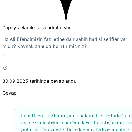
Yapay zeka ile seslendirilmiştir
Hz.Ali Efendimizin faziletine dair sahih hadisi şerifler var
mıdır? Kaynaklarını da belirtir misiniz?
30.09.2025
tarihinde cevaplandı.
Cevap
Hem Hazret-i Alî’nin şahsı hakkında sâir hulefâda
ziyâde senâkârâne ehâdîsin kesretle intişârının sır
şudur ki: Emevîlerle Hâricîler, ona haksız hücûm v