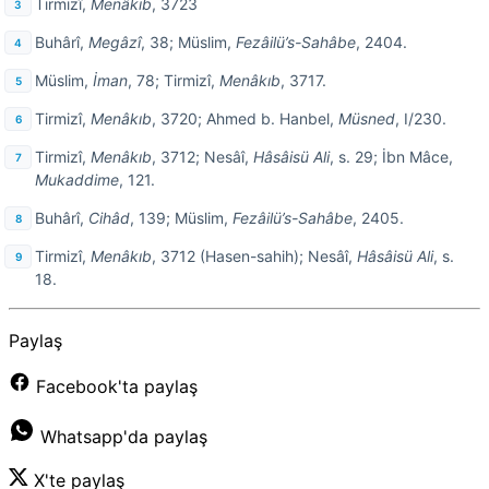
Tirmizî,
Menâkıb
, 3723
Buhârî,
Megâzî
, 38; Müslim,
Fezâilü’s-Sahâbe
, 2404.
Müslim,
İman
, 78; Tirmizî,
Menâkıb
, 3717.
Tirmizî,
Menâkıb
, 3720; Ahmed b. Hanbel,
Müsned
, I/230.
Tirmizî,
Menâkıb
, 3712; Nesâî,
Hâsâisü Ali
, s. 29; İbn Mâce,
Mukaddime
, 121.
Buhârî,
Cihâd
, 139; Müslim,
Fezâilü’s-Sahâbe
, 2405.
Tirmizî,
Menâkıb
, 3712 (Hasen-sahih); Nesâî,
Hâsâisü Ali
, s.
18.
Paylaş
Facebook'ta paylaş
Whatsapp'da paylaş
X'te paylaş