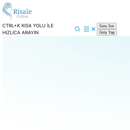
CTRL+K KISA YOLU İLE
Soru Sor
HIZLICA ARAYIN
Giriş Yap