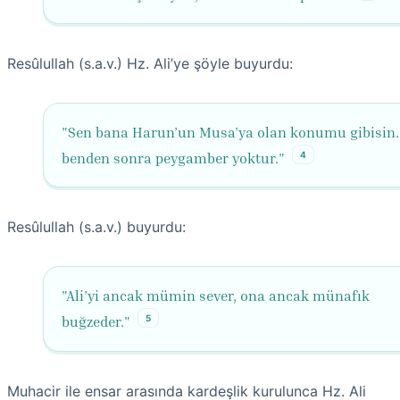
Resûlullah (s.a.v.) Hz. Ali’ye şöyle buyurdu:
"Sen bana Harun’un Musa’ya olan konumu gibisin
4
benden sonra peygamber yoktur."
Resûlullah (s.a.v.) buyurdu:
"Ali’yi ancak mümin sever, ona ancak münafık
5
buğzeder."
Muhacir ile ensar arasında kardeşlik kurulunca Hz. Ali