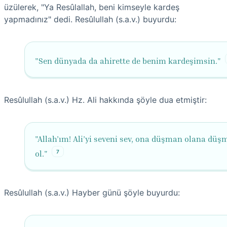
üzülerek, "Ya Resûlallah, beni kimseyle kardeş
yapmadınız" dedi. Resûlullah (s.a.v.) buyurdu:
"Sen dünyada da ahirette de benim kardeşimsin."
Resûlullah (s.a.v.) Hz. Ali hakkında şöyle dua etmiştir:
"Allah’ım! Ali’yi seveni sev, ona düşman olana dü
7
ol."
Resûlullah (s.a.v.) Hayber günü şöyle buyurdu: