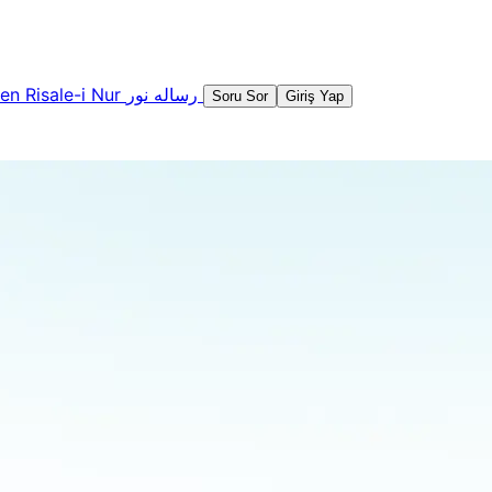
şen
Risale-i Nur
رساله نور
Soru Sor
Giriş Yap