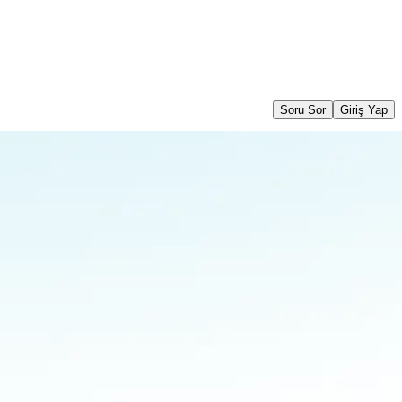
Soru Sor
Giriş Yap