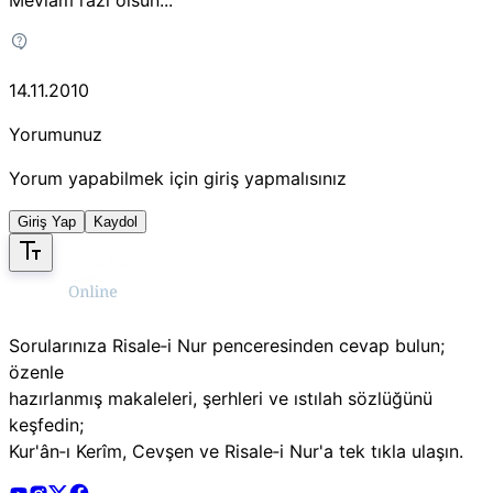
14.11.2010
Yorumunuz
Yorum yapabilmek için giriş yapmalısınız
Giriş Yap
Kaydol
Sorularınıza Risale‑i Nur penceresinden cevap bulun;
özenle
hazırlanmış makaleleri, şerhleri ve ıstılah sözlüğünü
keşfedin;
Kur'ân‑ı Kerîm, Cevşen ve Risale‑i Nur'a tek tıkla ulaşın.
Risale Online Youtube Hesabı
Risale Online Instagram Hesabı
Risale Online X Hesabı
Risale Online Facebook Hesabı