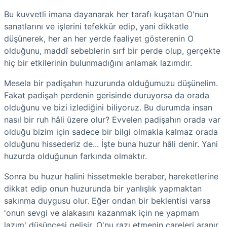
Bu kuvvetli imana dayanarak her tarafı kuşatan O'nun
sanatlarını ve işlerini tefekkür edip, yani dikkatle
düşünerek, her an her yerde faaliyet gösterenin O
olduğunu, maddî sebeblerin sırf bir perde olup, gerçekte
hiç bir etkilerinin bulunmadığını anlamak lazımdır.
Mesela bir padişahın huzurunda olduğumuzu düşünelim.
Fakat padişah perdenin gerisinde duruyorsa da orada
olduğunu ve bizi izlediğini biliyoruz. Bu durumda insan
nasıl bir ruh hâli üzere olur? Evvelen padişahın orada var
olduğu bizim için sadece bir bilgi olmakla kalmaz orada
olduğunu hissederiz de... İşte buna huzur hâli denir. Yani
huzurda olduğunun farkında olmaktır.
Sonra bu huzur halini hissetmekle beraber, hareketlerine
dikkat edip onun huzurunda bir yanlışlık yapmaktan
sakınma duygusu olur. Eğer ondan bir beklentisi varsa
'onun sevgi ve alakasını kazanmak için ne yapmam
lazım' düşüncesi gelişir. O'nu razı etmenin çareleri aranır.