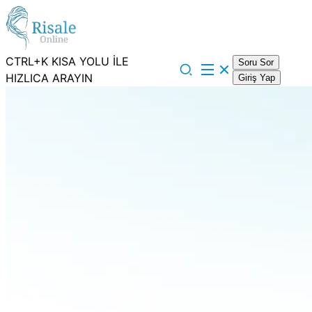
CTRL+K KISA YOLU İLE
Soru Sor
HIZLICA ARAYIN
Giriş Yap