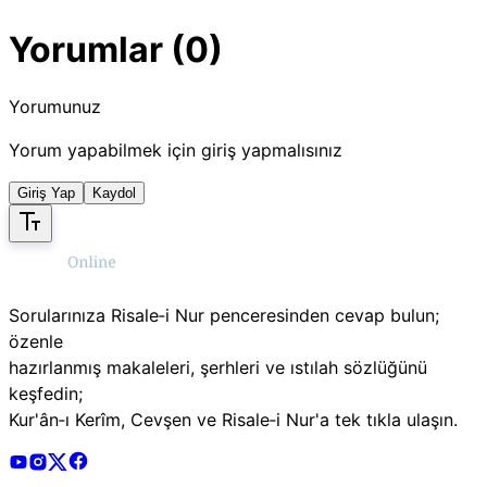
Yorumlar (0)
Yorumunuz
Yorum yapabilmek için giriş yapmalısınız
Giriş Yap
Kaydol
Sorularınıza Risale‑i Nur penceresinden cevap bulun;
özenle
hazırlanmış makaleleri, şerhleri ve ıstılah sözlüğünü
keşfedin;
Kur'ân‑ı Kerîm, Cevşen ve Risale‑i Nur'a tek tıkla ulaşın.
Risale Online Youtube Hesabı
Risale Online Instagram Hesabı
Risale Online X Hesabı
Risale Online Facebook Hesabı