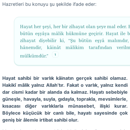
Hazretleri bu konuyu şu şekilde ifade eder:
Hayat her şeyi, her bir zîhayat olan şeye mal eder. B
bütün eşyâya mâlik hükmüne geçirir. Hayat ile bi
zîhayat diyebilir ki, “Şu bütün eşyâ malımdır
hânemdir, kâinât mâlikim tarafından verilm
1
mülkümdür.”
Hayat sahibi bir varlık kâinatın gerçek sahibi olamaz.
Hakikî mâlik yalnız Allah’tır.
Fakat o varlık, yalnız kendi
dar cismi kadar bir alanda da kalmaz. Hayatı sebebiyle
güneşle, havayla, suyla, gıdayla, toprakla, mevsimlerle,
kısacası diğer varlıklarla münasebet, ilişki kurar.
Böylece küçücük bir canlı bile, hayatı sayesinde çok
geniş bir âlemle irtibat sahibi olur.