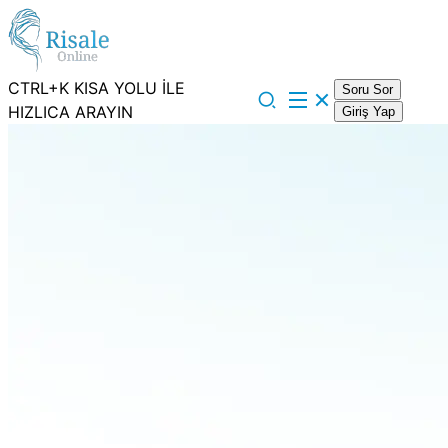
CTRL+K KISA YOLU İLE
Soru Sor
HIZLICA ARAYIN
Giriş Yap