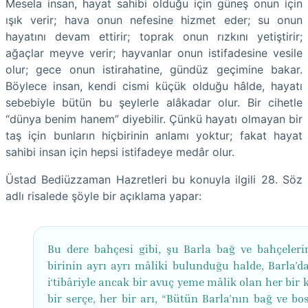
Mesela insan, hayat sahibi olduğu için güneş onun için
ışık verir; hava onun nefesine hizmet eder; su onun
hayatını devam ettirir; toprak onun rızkını yetiştirir;
ağaçlar meyve verir; hayvanlar onun istifadesine vesile
olur; gece onun istirahatine, gündüz geçimine bakar.
Böylece insan, kendi cismi küçük olduğu hâlde, hayatı
sebebiyle bütün bu şeylerle alâkadar olur. Bir cihetle
“dünya benim hanem” diyebilir. Çünkü hayatı olmayan bir
taş için bunların hiçbirinin anlamı yoktur; fakat hayat
sahibi insan için hepsi istifadeye medâr olur.
Üstad Bediüzzaman Hazretleri bu konuyla ilgili 28. Söz
adlı risalede şöyle bir açıklama yapar:
Bu dere bahçesi gibi, şu Barla bağ ve bahçeleri
birinin ayrı ayrı mâliki bulunduğu halde, Barla’da
i‘tibâriyle ancak bir avuç yeme mâlik olan her bir 
bir serçe, her bir arı, “Bütün Barla’nın bağ ve bo