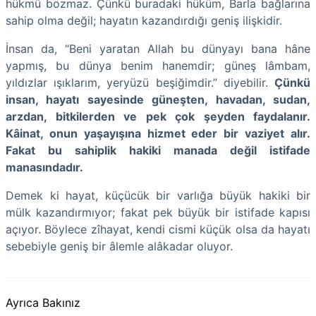
hükmü bozmaz. Çünkü buradaki hüküm, Barla bağlarına
sahip olma değil; hayatın kazandırdığı geniş ilişkidir.
İnsan da, “Beni yaratan Allah bu dünyayı bana hâne
yapmış, bu dünya benim hanemdir; güneş lâmbam,
yıldızlar ışıklarım, yeryüzü beşiğimdir.” diyebilir.
Çünkü
insan, hayatı sayesinde güneşten, havadan, sudan,
arzdan, bitkilerden ve pek çok şeyden faydalanır.
Kâinat, onun yaşayışına hizmet eder bir vaziyet alır.
Fakat bu sahiplik hakiki manada değil istifade
manasındadır.
Demek ki hayat, küçücük bir varlığa büyük hakiki bir
mülk kazandırmıyor; fakat pek büyük bir istifade kapısı
açıyor. Böylece zîhayat, kendi cismi küçük olsa da hayatı
sebebiyle geniş bir âlemle alâkadar oluyor.
Ayrıca Bakınız