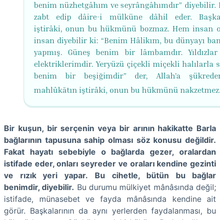
benim nüzhetgâhım ve seyrângâhımdır” diyebilir. B
zabt edip dâire-i mülküne dâhil eder. Başka
iştirâki, onun bu hükmünü bozmaz. Hem insan o
insan diyebilir ki: “Benim Hâlikım, bu dünyayı ba
yapmış. Güneş benim bir lâmbamdır. Yıldızla
elektriklerimdir. Yeryüzü çiçekli miçekli halılarla 
benim bir beşiğimdir” der, Allah’a şükrede
mahlûkātın iştirâki, onun bu hükmünü nakzetmez
Bir kuşun, bir serçenin veya bir arının hakikatte Barla
bağlarının tapusuna sahip olması söz konusu değildir.
Fakat hayatı sebebiyle o bağlarda gezer, oralardan
istifade eder, onları seyreder ve oraları kendine gezinti
ve rızık yeri yapar.
Bu cihetle, bütün bu bağlar
benimdir, diyebilir.
Bu durumu mülkiyet mânâsında değil;
istifade, münasebet ve fayda mânâsında kendine ait
görür. Başkalarının da aynı yerlerden faydalanması, bu