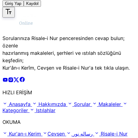
Giriş Yap
Kaydol
Sorularınıza Risale‑i Nur penceresinden cevap bulun;
özenle
hazırlanmış makaleleri, şerhleri ve ıstılah sözlüğünü
keşfedin;
Kur'ân‑ı Kerîm, Cevşen ve Risale‑i Nur'a tek tıkla ulaşın.
Risale Online Youtube Hesabı
Risale Online Instagram Hesabı
Risale Online X Hesabı
Risale Online Facebook Hesabı
HIZLI ERİŞİM
Anasayfa
Hakkımızda
Sorular
Makaleler
Kategoriler
Istılahlar
OKUMA
Kur'an-ı Kerim
Cevşen
رساله نور
Risale-i Nur