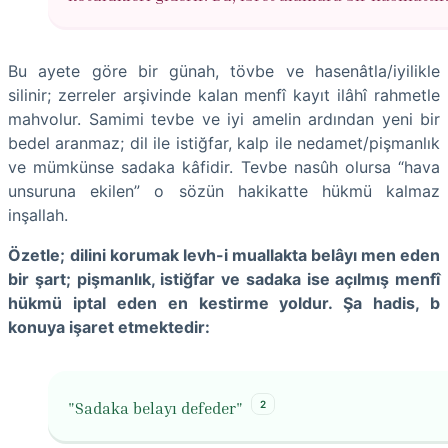
Bu ayete göre bir günah, tövbe ve hasenâtla/iyilikle
silinir; zerreler arşivinde kalan menfî kayıt ilâhî rahmetle
mahvolur. Samimi tevbe ve iyi amelin ardından yeni bir
bedel aranmaz; dil ile istiğfar, kalp ile nedamet/pişmanlık
ve mümkünse sadaka kâfidir. Tevbe nasûh olursa “hava
unsuruna ekilen” o sözün hakikatte hükmü kalmaz
inşallah.
Özetle;
dilini korumak levh-i muallakta belâyı men eden
bir şart; pişmanlık, istiğfar ve sadaka ise açılmış menfî
hükmü iptal eden en kestirme yoldur. Şa hadis, b
konuya işaret etmektedir:
2
"Sadaka belayı defeder"