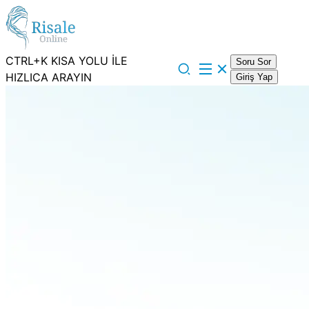
CTRL+K KISA YOLU İLE
Soru Sor
HIZLICA ARAYIN
Giriş Yap