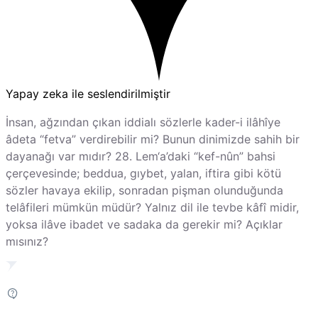
Yapay zeka ile seslendirilmiştir
İnsan, ağzından çıkan iddialı sözlerle kader-i ilâhîye
âdeta “fetva” verdirebilir mi? Bunun dinimizde sahih bir
dayanağı var mıdır? 28. Lem‘a’daki “kef-nûn” bahsi
çerçevesinde; beddua, gıybet, yalan, iftira gibi kötü
sözler havaya ekilip, sonradan pişman olunduğunda
telâfileri mümkün müdür? Yalnız dil ile tevbe kâfî midir,
yoksa ilâve ibadet ve sadaka da gerekir mi? Açıklar
mısınız?