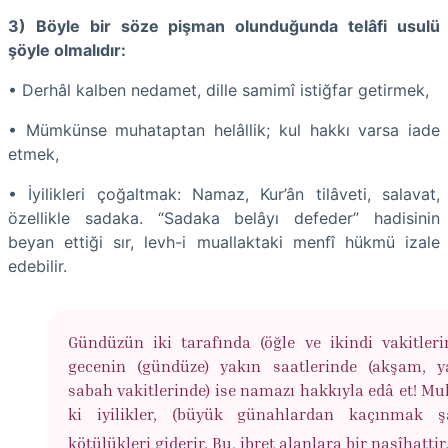
3) Böyle bir söze pişman olunduğunda telâfi usulü
şöyle olmalıdır:
• Derhâl kalben nedamet, dille samimî istiğfar getirmek,
• Mümkünse muhataptan helâllik; kul hakkı varsa iade
etmek,
• İyilikleri çoğaltmak: Namaz, Kur’ân tilâveti, salavat,
özellikle sadaka. “Sadaka belâyı defeder” hadisinin
beyan ettiği sır, levh-i muallaktaki menfî hükmü izale
edebilir.
Gündüzün iki tarafında (öğle ve ikindi vakitleri
gecenin (gündüze) yakın saatlerinde (akşam, y
sabah vakitlerinde) ise namazı hakkıyla edâ et! M
ki iyilikler, (büyük günahlardan kaçınmak şa
kötülükleri giderir. Bu, ibret alanlara bir nasîhattir.