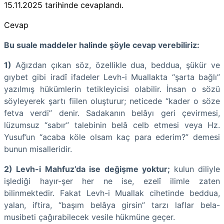
15.11.2025
tarihinde cevaplandı.
Cevap
Bu suale maddeler halinde şöyle cevap verebiliriz:
1)
Ağızdan çıkan söz, özellikle dua, beddua, şükür ve
gıybet gibi iradî ifadeler Levh-i Muallakta “şarta bağlı”
yazılmış hükümlerin tetikleyicisi olabilir. İnsan o sözü
söyleyerek şartı fiilen oluşturur; neticede “kader o söze
fetva verdi” denir. Sadakanın belâyı geri çevirmesi,
lüzumsuz “sabır” talebinin belâ celb etmesi veya Hz.
Yusuf’un “acaba köle olsam kaç para ederim?” demesi
bunun misalleridir.
2) Levh-i Mahfuz’da ise değişme yoktur;
kulun diliyle
işlediği hayır-şer her ne ise, ezelî ilimle zaten
bilinmektedir. Fakat Levh-i Muallak cihetinde beddua,
yalan, iftira, “başım belâya girsin” tarzı laflar bela-
musibeti çağırabilecek vesile hükmüne geçer.