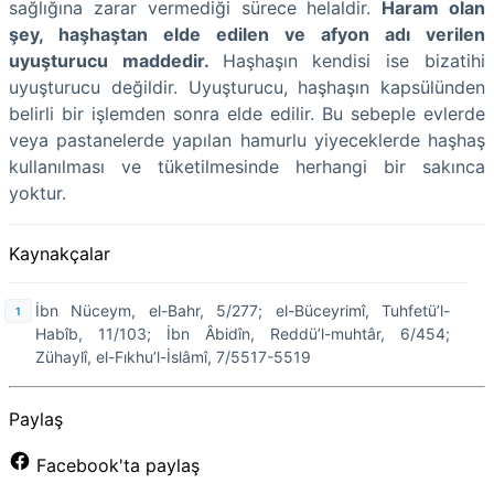
sağlığına zarar vermediği sürece helaldir.
Haram olan
şey, haşhaştan elde edilen ve afyon adı verilen
uyuşturucu maddedir.
Haşhaşın kendisi ise bizatihi
uyuşturucu değildir. Uyuşturucu, haşhaşın kapsülünden
belirli bir işlemden sonra elde edilir. Bu sebeple evlerde
veya pastanelerde yapılan hamurlu yiyeceklerde haşhaş
kullanılması ve tüketilmesinde herhangi bir sakınca
yoktur.
Kaynakçalar
İbn Nüceym, el-Bahr, 5/277; el-Büceyrimî, Tuhfetü’l-
Habîb, 11/103; İbn Âbidîn, Reddü’l-muhtâr, 6/454;
Zühaylî, el-Fıkhu’l-İslâmî, 7/5517-5519
Paylaş
Facebook'ta paylaş