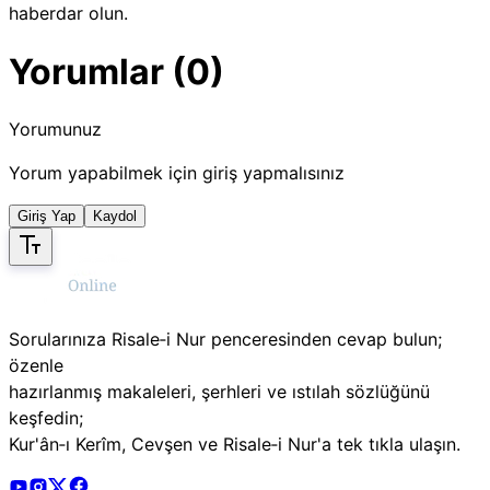
haberdar olun.
Yorumlar (0)
Yorumunuz
Yorum yapabilmek için giriş yapmalısınız
Giriş Yap
Kaydol
Sorularınıza Risale‑i Nur penceresinden cevap bulun;
özenle
hazırlanmış makaleleri, şerhleri ve ıstılah sözlüğünü
keşfedin;
Kur'ân‑ı Kerîm, Cevşen ve Risale‑i Nur'a tek tıkla ulaşın.
Risale Online Youtube Hesabı
Risale Online Instagram Hesabı
Risale Online X Hesabı
Risale Online Facebook Hesabı