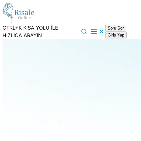
CTRL+K KISA YOLU İLE
Soru Sor
HIZLICA ARAYIN
Giriş Yap