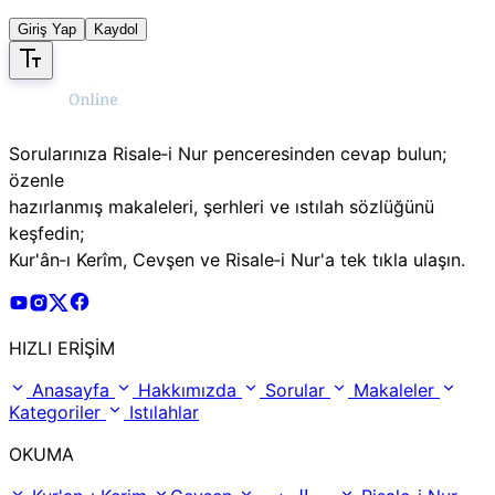
Giriş Yap
Kaydol
Sorularınıza Risale‑i Nur penceresinden cevap bulun;
özenle
hazırlanmış makaleleri, şerhleri ve ıstılah sözlüğünü
keşfedin;
Kur'ân‑ı Kerîm, Cevşen ve Risale‑i Nur'a tek tıkla ulaşın.
Risale Online Youtube Hesabı
Risale Online Instagram Hesabı
Risale Online X Hesabı
Risale Online Facebook Hesabı
HIZLI ERİŞİM
Anasayfa
Hakkımızda
Sorular
Makaleler
Kategoriler
Istılahlar
OKUMA