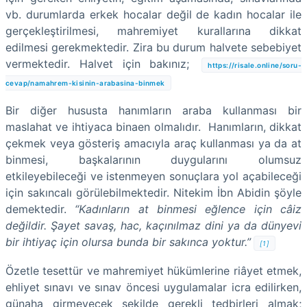
vb. durumlarda erkek hocalar değil de kadın hocalar ile
gerçekleştirilmesi, mahremiyet kurallarına dikkat
edilmesi gerekmektedir. Zira bu durum halvete sebebiyet
vermektedir. Halvet için bakınız;
https://risale.online/soru-
cevap/namahrem-kisinin-arabasina-binmek
Bir diğer hususta hanımların araba kullanması bir
maslahat ve ihtiyaca binaen olmalıdır.
Hanımların, dikkat
çekmek veya gösteriş amacıyla araç kullanması ya da at
binmesi, başkalarının duygularını olumsuz
etkileyebileceği ve istenmeyen sonuçlara yol açabileceği
için sakıncalı görülebilmektedir. Nitekim İbn Abidin şöyle
demektedir.
“Kadınların at binmesi eğlence için câiz
değildir. Şayet savaş, hac, kaçınılmaz dini ya da dünyevi
bir ihtiyaç için olursa bunda bir sakınca yoktur.”
[1]
Özetle tesettür ve mahremiyet hükümlerine riâyet etmek,
ehliyet sınavı ve sınav öncesi uygulamalar icra edilirken,
günaha girmeyecek şekilde gerekli tedbirleri almak;