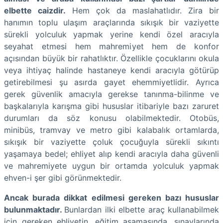
elbette caizdir.
Hem çok da maslahatlıdır. Zira bir
hanımın toplu ulaşım araçlarında sıkışık bir vaziyette
sürekli yolculuk yapmak yerine kendi özel aracıyla
seyahat etmesi hem mahremiyet hem de konfor
açısından büyük bir rahatlıktır. Özellikle çocuklarını okula
veya ihtiyaç halinde hastaneye kendi aracıyla götürüp
getirebilmesi şu asırda gayet ehemmiyetlidir.
Ayrıca
gerek güvenlik amacıyla gerekse tanınma-bilinme ve
başkalarıyla karışma gibi hususlar itibariyle bazı zaruret
durumları da söz konusu olabilmektedir. Otobüs,
minibüs, tramvay ve metro gibi kalabalık ortamlarda,
sıkışık bir vaziyette çoluk çocuğuyla sürekli sıkıntı
yaşamaya bedel; ehliyet alıp kendi aracıyla daha güvenli
ve mahremiyete uygun bir ortamda yolculuk yapmak
ehven-i şer gibi görünmektedir.
Ancak burada dikkat edilmesi gereken bazı hususlar
bulunmaktadır.
Bunlardan ilki elbette araç kullanabilmek
için gereken ehliyetin, eğitim aşamasında, sınavlarında