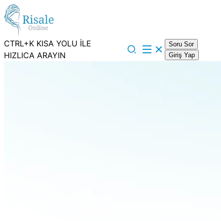
CTRL+K KISA YOLU İLE
Soru Sor
HIZLICA ARAYIN
Giriş Yap