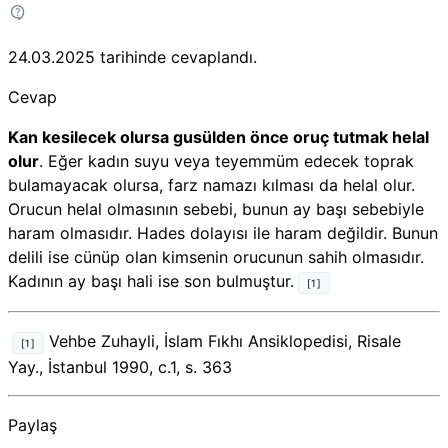
24.03.2025
tarihinde cevaplandı.
Cevap
Kan kesilecek olursa gusülden önce oruç tutmak helal
olur
. Eğer kadın suyu veya teyemmüm edecek toprak
bulamayacak olursa, farz namazı kılması da helal olur.
Orucun helal olmasının sebebi, bunun ay başı sebebiyle
haram olmasıdır. Hades dolayısı ile haram değildir. Bunun
delili ise cünüp olan kimsenin orucunun sahih olmasıdır.
Kadının ay başı hali ise son bulmuştur.
[1]
Vehbe Zuhayli, İslam Fıkhı Ansiklopedisi, Risale
[1]
Yay., İstanbul 1990, c.1, s. 363
Paylaş