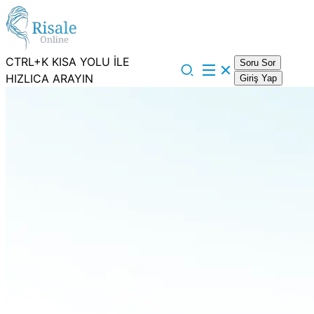
CTRL+K KISA YOLU İLE
Soru Sor
HIZLICA ARAYIN
Giriş Yap