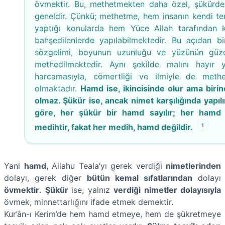
övmektir. Bu, methetmekten daha özel, şükürd
geneldir. Çünkü; methetme, hem insanın kendi terc
yaptığı konularda hem Yüce Allah tarafından 
bahşedilenlerde yapılabilmektedir. Bu açıdan bi
sözgelimi, boyunun uzunluğu ve yüzünün güzel
methedilmektedir. Aynı şekilde malını hayır 
harcamasıyla, cömertliği ve ilmiyle de met
olmaktadır.
Hamd ise, ikincisinde olur ama birin
olmaz. Şükür ise, ancak nimet karşılığında yapılı
göre, her şükür bir hamd sayılır; her hamd
1
medihtir, fakat her medih, hamd değildir.
Yani
hamd
, Allahu Teala’yı gerek verdiği
nimetlerinden
dolayı, gerek diğer
bütün kemal sıfatlarından
dolayı
övmektir
.
Şükür
ise, yalnız
verdiği nimetler dolayısıyla
övmek, minnettarlığını ifade etmek demektir.
Kur’ân-ı Kerim’de hem hamd etmeye, hem de şükretmeye