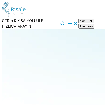
CTRL+K KISA YOLU İLE
Soru Sor
HIZLICA ARAYIN
Giriş Yap