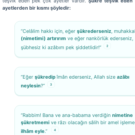
teşvik eden pek çok ayetler vardır.
Şükre teşvik eden
ayetlerden bir kısmı şöyledir:
“Celâlim hakkı için, eğer
şükrederseniz
, muhakka
(nimetimi) artırırım
ve eğer nankörlük ederseniz,
2
şübhesiz ki azâbım pek şiddetlidir!”
“Eğer
şükredip
îmân ederseniz, Allah size
azâbı
3
neylesin
?”
“Rabbim! Bana ve ana-babama verdiğin
nimetine
şükretmemi
ve râzı olacağın sâlih bir amel işlem
4
ilhâm eyle
.”