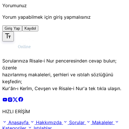
Yorumunuz
Yorum yapabilmek için giriş yapmalısınız
Giriş Yap
Kaydol
Sorularınıza Risale‑i Nur penceresinden cevap bulun;
özenle
hazırlanmış makaleleri, şerhleri ve ıstılah sözlüğünü
keşfedin;
Kur'ân‑ı Kerîm, Cevşen ve Risale‑i Nur'a tek tıkla ulaşın.
Risale Online Youtube Hesabı
Risale Online Instagram Hesabı
Risale Online X Hesabı
Risale Online Facebook Hesabı
HIZLI ERİŞİM
Anasayfa
Hakkımızda
Sorular
Makaleler
Kategoriler
Istılahlar