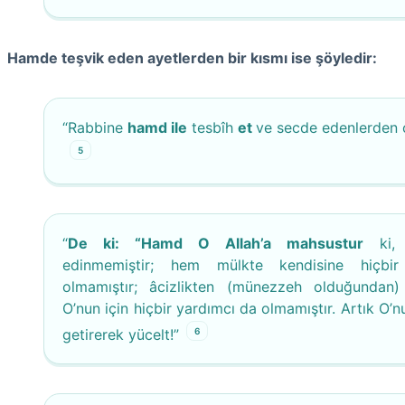
Hamde teşvik eden ayetlerden bir kısmı ise şöyledir:
“Rabbine
hamd ile
tesbîh
et
ve secde edenlerden o
5
“
De ki: “Hamd O Allah’a mahsustur
ki, 
edinmemiştir; hem mülkte kendisine hiçbir
olmamıştır; âcizlikten (münezzeh olduğundan)
O’nun için hiçbir yardımcı da olmamıştır. Artık O’n
6
getirerek yücelt!”