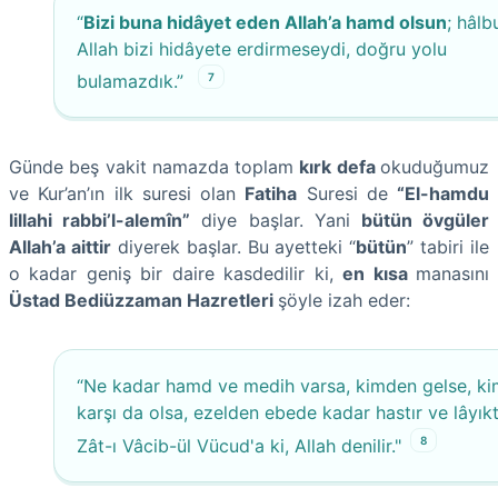
“
Bizi buna hidâyet eden Allah’a hamd olsun
; hâlb
Allah bizi hidâyete erdirmeseydi, doğru yolu
7
bulamazdık.”
Günde beş vakit namazda toplam
kırk defa
okuduğumuz
ve Kur’an’ın ilk suresi olan
Fatiha
Suresi de
“El-hamdu
lillahi rabbi’l-alemîn”
diye başlar. Yani
bütün övgüler
Allah’a aittir
diyerek başlar. Bu ayetteki “
bütün
” tabiri ile
o kadar geniş bir daire kasdedilir ki,
en kısa
manasını
Üstad Bediüzzaman Hazretleri
şöyle izah eder:
“Ne kadar hamd ve medih varsa, kimden gelse, k
karşı da olsa, ezelden ebede kadar hastır ve lâyıkt
8
Zât-ı Vâcib-ül Vücud'a ki, Allah denilir."