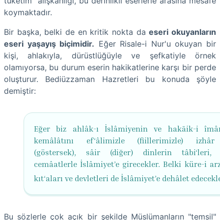
tüketim" alışkanlığı, bu derinlikli eserlerle arasına mesafe
koymaktadır.
Bir başka, belki de en kritik nokta da
eseri okuyanların
eseri yaşayış biçimidir.
Eğer Risale-i Nur'u okuyan bir
kişi, ahlakıyla, dürüstlüğüyle ve şefkatiyle örnek
olamıyorsa, bu durum eserin hakikatlerine karşı bir perde
oluşturur. Bediüzzaman Hazretleri bu konuda şöyle
demiştir:
Eğer biz ahlâk-ı İslâmiyenin ve hakāik-i îmâ
kemâlâtını ef‘âlimizle (fiillerimizle) izhâ
(göstersek), sâir (diğer) dinlerin tâbi‘leri, 
cemâatlerle İslâmiyet’e girecekler. Belki küre-i ar
kıt‘aları ve devletleri de İslâmiyet’e dehâlet edecekl
Bu sözlerle çok açık bir şekilde Müslümanların "temsil"