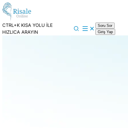
CTRL+K KISA YOLU İLE
Soru Sor
HIZLICA ARAYIN
Giriş Yap