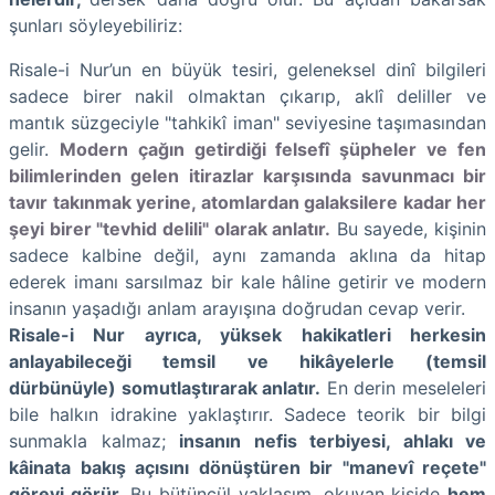
şunları söyleyebiliriz:
Risale-i Nur’un en büyük tesiri, geleneksel dinî bilgileri
sadece birer nakil olmaktan çıkarıp, aklî deliller ve
mantık süzgeciyle "tahkikî iman" seviyesine taşımasından
gelir.
Modern çağın getirdiği felsefî şüpheler ve fen
bilimlerinden gelen itirazlar karşısında savunmacı bir
tavır takınmak yerine, atomlardan galaksilere kadar her
şeyi birer "tevhid delili" olarak anlatır.
Bu sayede, kişinin
sadece kalbine değil, aynı zamanda aklına da hitap
ederek imanı sarsılmaz bir kale hâline getirir ve modern
insanın yaşadığı anlam arayışına doğrudan cevap verir.
Risale-i Nur ayrıca, yüksek hakikatleri herkesin
anlayabileceği temsil ve hikâyelerle (temsil
dürbünüyle) somutlaştırarak anlatır.
En derin meseleleri
bile halkın idrakine yaklaştırır. Sadece teorik bir bilgi
sunmakla kalmaz;
insanın nefis terbiyesi, ahlakı ve
kâinata bakış açısını dönüştüren bir "manevî reçete"
görevi görür.
Bu bütüncül yaklaşım, okuyan kişide
hem