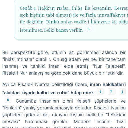
Cenâb-ı Hakk’ın rızâsı, ihlâs ile kazanılır. Kesret
(çok kişinin tabi olması) ile ve fazla muvaffakıyet 
ile değildir. Çünkü onlar vazîfe-i İlâhiyeye âit old
5
istenilmez. Belki bazen verilir.
Bu perspektife göre, etkinin az görünmesi aslında bir
"ihlâs imtihanı" olabilir. On sığ adam yerine, bir tane tam
inanmış ve tahkikî imanı elde etmiş "Nur Talebesi",
Risale-i Nur anlayışına göre çok daha büyük bir "etki"dir.
Ayrıca Risale-i Nur'da belirtildiği üzere,
iman hakikatleri
6
7
8
"akıldan ziyade kalbe ve ruha" hitap eder.
9
Günümüz insanının zihni felsefî şüphelerle ve
"fenlerin" yanlış yorumlanmasıyla doludur. Risale-i Nur bu
şüpheleri giderse de, okuyan kişinin belli bir "tefekkür
mesaisi" harcaması gerekir. Modern insanın "hızlı