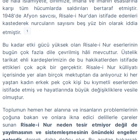
de hâlâ İslamiyete, dinimize, imana ve imanın esaslarına
karşı tüm hücumlarda saldırıları bertaraf etmiştir.
1948'de Afyon savcısı, Risale-i Nur'dan istifade edenleri
kastederek nurcuların sayısını beş yüz bin olarak iddia
1
etmiştir.
Bu kadar etki gücü yüksek olan Risale-i Nur eserlerinin
bugün çok fazla dile çevrilmiş hâli mevcuttur. Üstelik
tarikat ehli kardeşlerimizin de bu hakikatlerden istifade
ettikleri çok açık bir gerçektir. Risale-i Nur külliyatı
içerisinde yer alan birçok mektuptan da anlıyoruz ki her
yaştan kadın erkek pek çok kişi bu kıymetli eserlerden
istifade etmiş ve hayatlarında büyük değişikliklere vesile
olmuştur.
Toplumun hemen her alanına ve insanların problemlerinin
çoğuna bakan ve onlara ikna edici delillerle çareler
sunan
Risale-i Nur neden tesir etmiyor değil de
yayılmasının ve sistemleşmesinin önündeki engeller
nelerdir,
dersek daha doğru olur. Bu açıdan bakarsak