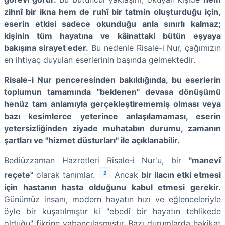
zihnî bir ikna hem de ruhî bir tatmin oluşturduğu için,
eserin etkisi sadece okunduğu anla sınırlı kalmaz;
kişinin tüm hayatına ve kâinattaki bütün eşyaya
bakışına sirayet eder.
Bu nedenle Risale-i Nur, çağımızın
en ihtiyaç duyulan eserlerinin başında gelmektedir.
Risale-i Nur penceresinden bakıldığında, bu eserlerin
toplumun tamamında "beklenen" devasa dönüşümü
henüz tam anlamıyla gerçekleştirememiş olması veya
bazı kesimlerce yeterince anlaşılamaması, eserin
yetersizliğinden ziyade muhatabın durumu, zamanın
şartları ve "hizmet düsturları" ile açıklanabilir.
Bediüzzaman Hazretleri Risale-i Nur'u, bir
"manevî
2
reçete"
olarak tanımlar.
Ancak
bir ilacın etki etmesi
için hastanın hasta olduğunu kabul etmesi gerekir.
Günümüz insanı, modern hayatın hızı ve eğlenceleriyle
öyle bir kuşatılmıştır ki "ebedî bir hayatın tehlikede
olduğu" fikrine yabancılaşmıştır. Bazı durumlarda hakikat