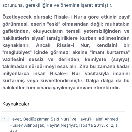
sorununa, gerekliliğine ve önemine işaret etmiştir.
Özetleyecek olursak; Risale-i Nur’a göre etkinin zayıf
görünmesi, eserin "eski" olmasından değil; muhatabın
gafletinden, okuyucuların temsil yetersizliğinden ve
hakikatlerin siyasî tarafgirliklere kurban edilmesinden
kaynaklanır. Ancak Risale-i Nur, kendisini bir
"mağlubiyet" içinde görmez; aksine "imanı kurtarma"
vazifesini sessiz ve derinden, kemiyete (sayıya)
takılmadan sürdürmeyi esas alır. Zira bu zamana kadar
milyonlarca insan Risale-i Nur vasıtasıyla imanını
kurtarmış veya kuvvetlendirmiştir. Dalga dalga da bu
hakikatler tüm cihana yayılmaya devam etmektedir.
Kaynakçalar
Heyet, Bediüzzaman Said Nursî ve Hayru’l-Halefi Ahmed
Hüsrev Altınbaşak, Hayrat Neşriyat, Isparta 2013, c. 2, s.
978.