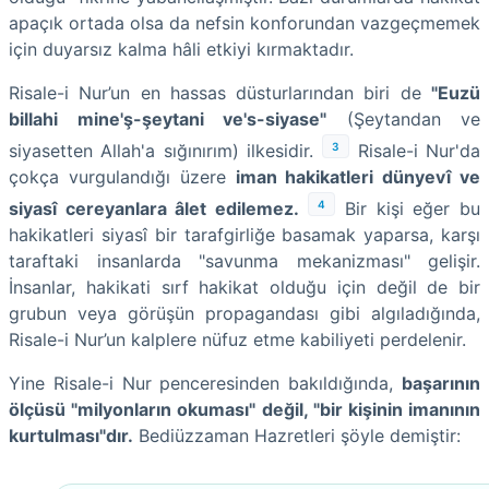
apaçık ortada olsa da nefsin konforundan vazgeçmemek
için duyarsız kalma hâli etkiyi kırmaktadır.
Risale-i Nur’un en hassas düsturlarından biri de
"Euzü
billahi mine'ş-şeytani ve's-siyase"
(Şeytandan ve
3
siyasetten Allah'a sığınırım) ilkesidir.
Risale-i Nur'da
çokça vurgulandığı üzere
iman hakikatleri dünyevî ve
4
siyasî cereyanlara âlet edilemez.
Bir kişi eğer bu
hakikatleri siyasî bir tarafgirliğe basamak yaparsa, karşı
taraftaki insanlarda "savunma mekanizması" gelişir.
İnsanlar, hakikati sırf hakikat olduğu için değil de bir
grubun veya görüşün propagandası gibi algıladığında,
Risale-i Nur’un kalplere nüfuz etme kabiliyeti perdelenir.
Yine Risale-i Nur penceresinden bakıldığında,
başarının
ölçüsü "milyonların okuması" değil, "bir kişinin imanının
kurtulması"dır.
Bediüzzaman Hazretleri şöyle demiştir: