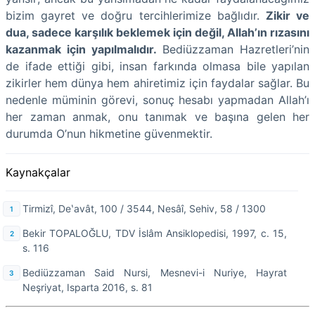
bizim gayret ve doğru tercihlerimize bağlıdır.
Zikir ve
dua, sadece karşılık beklemek için değil, Allah’ın rızasını
kazanmak için yapılmalıdır.
Bediüzzaman Hazretleri’nin
de ifade ettiği gibi, insan farkında olmasa bile yapılan
zikirler hem dünya hem ahiretimiz için faydalar sağlar. Bu
nedenle müminin görevi, sonuç hesabı yapmadan Allah’ı
her zaman anmak, onu tanımak ve başına gelen her
durumda O’nun hikmetine güvenmektir.
Kaynakçalar
Tirmizî, Deʽavât, 100 / 3544, Nesâî, Sehiv, 58 / 1300
Bekir TOPALOĞLU, TDV İslâm Ansiklopedisi, 1997, c. 15,
s. 116
Bediüzzaman Said Nursi, Mesnevi-i Nuriye, Hayrat
Neşriyat, Isparta 2016, s. 81