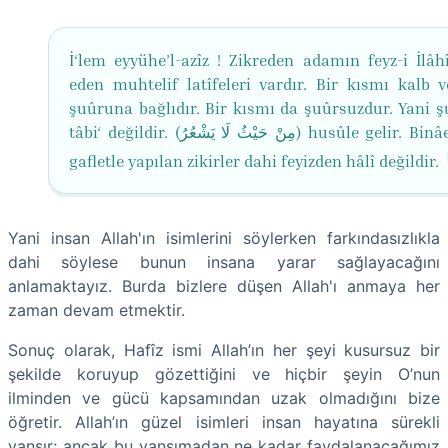
İ‘lem eyyühe’l-azîz ! Zikreden adamın feyz-i İlâhî
eden muhtelif latîfeleri vardır. Bir kısmı kalb v
şuûruna bağlıdır. Bir kısmı da şuûrsuzdur. Yani ş
tâbi‘ değildir. (مِنْ حَیْثُ لَا یَشْعُرُ) husûle gelir. Binâenaleyh
gafletle yapılan zikirler dahi feyizden hâlî değildir.
Yani insan Allah'ın isimlerini söylerken farkındasızlıkla
dahi söylese bunun insana yarar sağlayacağını
anlamaktayız. Burda bizlere düşen Allah'ı anmaya her
zaman devam etmektir.
Sonuç olarak, Hafîz ismi Allah’ın her şeyi kusursuz bir
şekilde koruyup gözettiğini ve hiçbir şeyin O’nun
ilminden ve gücü kapsamından uzak olmadığını bize
öğretir. Allah’ın güzel isimleri insan hayatına sürekli
yansır; ancak bu yansımadan ne kadar faydalanacağımız