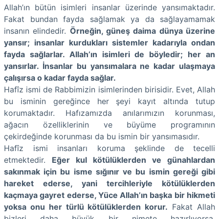
Allah’ın bütün isimleri insanlar üzerinde yansımaktadır.
Fakat bundan fayda sağlamak ya da sağlayamamak
insanın elindedir.
Örneğin, güneş daima dünya üzerine
yansır; insanlar kurdukları sistemler kadarıyla ondan
fayda sağlarlar. Allah’ın isimleri de böyledir; her an
yansırlar. İnsanlar bu yansımalara ne kadar ulaşmaya
çalışırsa o kadar fayda sağlar.
Hafîz ismi de Rabbimizin isimlerinden birisidir. Evet, Allah
bu isminin gereğince her şeyi kayıt altında tutup
korumaktadır. Hafızamızda anılarımızın korunması,
ağacın özelliklerinin ve büyüme programının
çekirdeğinde korunması da bu ismin bir yansımasıdır.
Hafîz ismi insanları koruma şeklinde de tecelli
etmektedir.
Eğer kul kötülüklerden ve günahlardan
sakınmak için bu isme sığınır ve bu ismin gereği gibi
hareket ederse, yani tercihleriyle kötülüklerden
kaçmaya gayret ederse, Yüce Allah’ın başka bir hikmeti
yoksa onu her türlü kötülüklerden korur.
Fakat Allah
bizleri daha büyük bir nimete hazırlıyorsa,