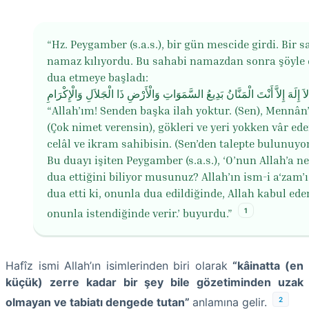
“Hz. Peygamber (s.a.s.), bir gün mescide girdi. Bir 
namaz kılıyordu. Bu sahabi namazdan sonra şöyle 
dua etmeye başladı:
“Allah’ım! Senden başka ilah yoktur. (Sen), Mennân
(Çok nimet verensin), gökleri ve yeri yokken vâr ede
celâl ve ikram sahibisin. (Sen’den talepte bulunuy
Bu duayı işiten Peygamber (s.a.s.), ‘O’nun Allah’a ne
dua ettiğini biliyor musunuz? Allah’ın ism-i a‘zam’ı 
dua etti ki, onunla dua edildiğinde, Allah kabul ede
1
onunla istendiğinde verir.’ buyurdu.”
Hafîz ismi Allah’ın isimlerinden biri olarak
“kâinatta (en
küçük) zerre kadar bir şey bile gözetiminden uzak
2
olmayan ve tabiatı dengede tutan”
anlamına gelir.