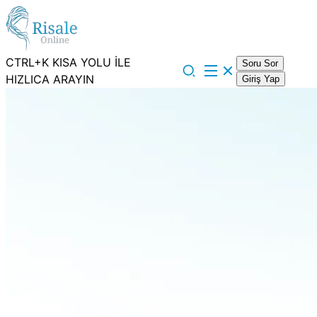
CTRL+K KISA YOLU İLE
Soru Sor
HIZLICA ARAYIN
Giriş Yap