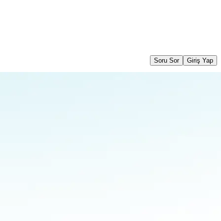
Soru Sor
Giriş Yap