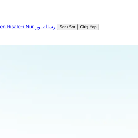
şen
Risale-i Nur
رساله نور
Soru Sor
Giriş Yap