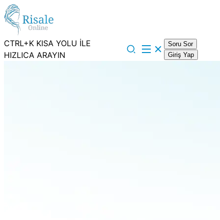
CTRL+K KISA YOLU İLE
Soru Sor
HIZLICA ARAYIN
Giriş Yap