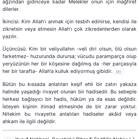
ağzından gidinceye kadar Melekler onun için mağfiret
dilerler.
İkincisi: Kim Allah'ı anmak için tesbih edinirse, kendisi ile
zikretsin veya etmesin Allah'ı çok zikredenlerden olarak
yazılır.
Üçüncüsü: Kim bir veliyullahın -veli diri olsun, ölü olsun
farketmez- huzurunda durursa; vücudu paramparça olup
yeryüzünün her bir köşesine dağılmış da -her parçasıyla
her bir tarafta- Allah’a kulluk ediyormuş gibidir.
[1]
Bütün bu kıssada anlatılan keşif ehli bir zatın yakaza
halinde yaşadığı rivayet olunan bir hadisedir. Bu sebeple
herkesi bağlayıcı bir hadis, hüküm ya da esas değildir.
İsteyen kişinin itimad etmesinde de bir zarar yoktur.
Nitekim bu rivayette anlatılan hadiseler akâid veya
ahkam ile ilgili değildir.