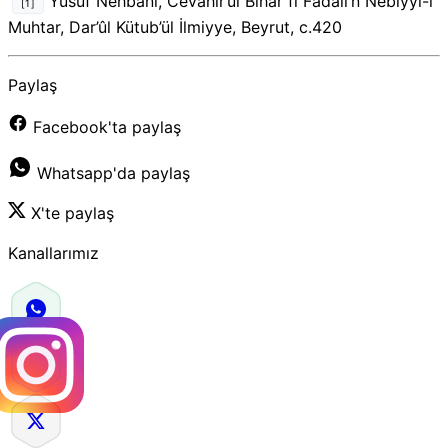
Yusuf Nehbani, Cevahir’ul Bihar fi Fadâil’n Nebiyyi-l
[1]
Muhtar, Dar’ûl Kütub’ül İlmiyye, Beyrut, c.420
Paylaş
Facebook'ta paylaş
Whatsapp'da paylaş
X'te paylaş
Kanallarımız