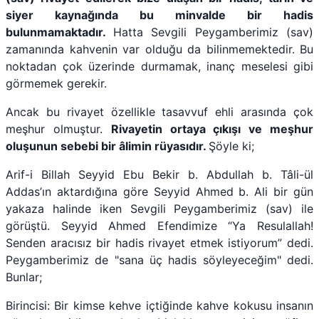
siyer kaynağında bu minvalde bir hadis
bulunmamaktadır.
Hatta Sevgili Peygamberimiz (sav)
zamanında kahvenin var olduğu da bilinmemektedir. Bu
noktadan çok üzerinde durmamak, inanç meselesi gibi
görmemek gerekir.
Ancak bu rivayet özellikle tasavvuf ehli arasında çok
meşhur olmuştur.
Rivayetin ortaya çıkışı ve meşhur
oluşunun sebebi bir âlimin rüyasıdır.
Şöyle ki;
Arif-i Billah Seyyid Ebu Bekir b. Abdullah b. Tâli-ül
Addas’ın aktardığına göre Seyyid Ahmed b. Ali bir gün
yakaza halinde iken Sevgili Peygamberimiz (sav) ile
görüştü. Seyyid Ahmed Efendimize “Ya Resulallah!
Senden aracısız bir hadis rivayet etmek istiyorum” dedi.
Peygamberimiz de "sana üç hadis söyleyeceğim" dedi.
Bunlar;
Birincisi: Bir kimse kehve içtiğinde kahve kokusu insanın