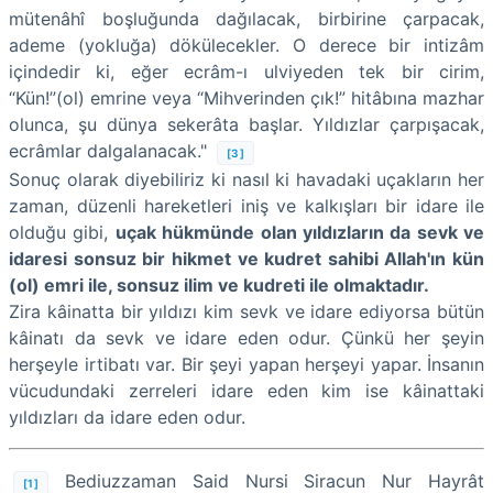
mütenâhî boşluğunda dağılacak, birbirine çarpacak,
ademe (yokluğa) dökülecekler. O derece bir intizâm
içindedir ki, eğer ecrâm-ı ulviyeden tek bir cirim,
“Kün!”(ol) emrine veya “Mihverinden çık!” hitâbına mazhar
olunca, şu dünya sekerâta başlar. Yıldızlar çarpışacak,
ecrâmlar dalgalanacak."
[3]
Sonuç olarak diyebiliriz ki nasıl ki havadaki uçakların her
zaman, düzenli hareketleri iniş ve kalkışları bir idare ile
olduğu gibi,
uçak hükmünde olan yıldızların da sevk ve
idaresi sonsuz bir hikmet ve kudret sahibi Allah'ın kün
(ol) emri ile, sonsuz ilim ve kudreti ile olmaktadır.
Zira kâinatta bir yıldızı kim sevk ve idare ediyorsa bütün
kâinatı da sevk ve idare eden odur. Çünkü her şeyin
herşeyle irtibatı var. Bir şeyi yapan herşeyi yapar. İnsanın
vücudundaki zerreleri idare eden kim ise kâinattaki
yıldızları da idare eden odur.
Bediuzzaman Said Nursi Siracun Nur Hayrât
[1]