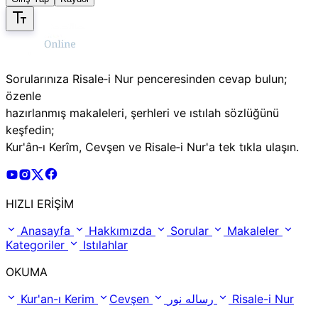
Sorularınıza Risale‑i Nur penceresinden cevap bulun;
özenle
hazırlanmış makaleleri, şerhleri ve ıstılah sözlüğünü
keşfedin;
Kur'ân‑ı Kerîm, Cevşen ve Risale‑i Nur'a tek tıkla ulaşın.
Risale Online Youtube Hesabı
Risale Online Instagram Hesabı
Risale Online X Hesabı
Risale Online Facebook Hesabı
HIZLI ERİŞİM
Anasayfa
Hakkımızda
Sorular
Makaleler
Kategoriler
Istılahlar
OKUMA
Kur'an-ı Kerim
Cevşen
رساله نور
Risale-i Nur