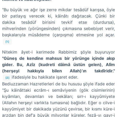
"Bu büyük ve ağır işe zerre mikdar tesâdüf karışsa, öyle
bir patlayış verecek ki, kâinâtı dağıtacak. Çünki bir
dakika tesâdüf birisini tevkif etse (durdursa),
mihverinden (yörüngesinden) çıkmasına sebebiyet verir,
başkalarıyla müsâdeme (çarpışma) etmesine yol açar.
[1]
Nitekim âyet-i kerimede Rabbimiz şöyle buyuruyor
"Güneş de kendine mahsus bir yörünge içinde akıp
gider. Bu, Azîz (kudreti dâimâ üstün gelen), Alîm
(herşeyi hakkıyla bilen Allah)’ın takdîridir."
ifadesiyle bu hakikate işaret eder.
[2]
Bediuzzaman Hazretlerleri de bu hususu şöyle ifade eder
"Şu kâinâttaki ecrâm-ı semâviyenin (gök cisimlerinin)
kıyâmları, devamları ve bekāları; sırr-ı kayyûmiyete
(Allahın herşeyi varlıkta tumasına) bağlıdır. Eğer o cilve-i
kayyûmiyet bir dakikada yüzünü çevirse, bir kısmı küre-i
arzdan bin def‘a büyük milyonlar küreler, fezâ-yı gayr-i