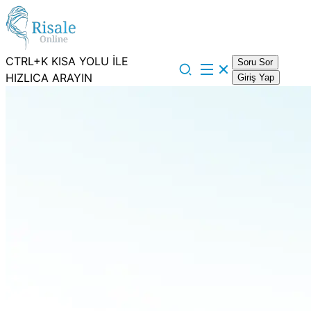
CTRL+K KISA YOLU İLE
Soru Sor
HIZLICA ARAYIN
Giriş Yap