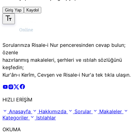
Giriş Yap
Kaydol
Sorularınıza Risale‑i Nur penceresinden cevap bulun;
özenle
hazırlanmış makaleleri, şerhleri ve ıstılah sözlüğünü
keşfedin;
Kur'ân‑ı Kerîm, Cevşen ve Risale‑i Nur'a tek tıkla ulaşın.
Risale Online Youtube Hesabı
Risale Online Instagram Hesabı
Risale Online X Hesabı
Risale Online Facebook Hesabı
HIZLI ERİŞİM
Anasayfa
Hakkımızda
Sorular
Makaleler
Kategoriler
Istılahlar
OKUMA