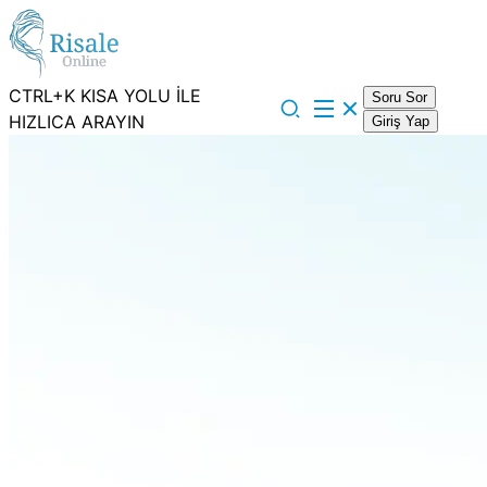
CTRL+K KISA YOLU İLE
Soru Sor
HIZLICA ARAYIN
Giriş Yap