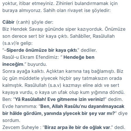
yoktur, itibar etmeyiniz. Zihinleri bulandırmamak için
buraya almıyoruz. Sahih olan rivayet ise şöyledir:
Câbir
(r.anh) şöyle der:
Biz Hendek Savaşı gününde siper kazıyorduk. Önümüze
son derece sert bir kaya çıktı. Sahâbîler, Rasûlullah
(s.a.v)’e gelip:
“–
Siperde önümüze bir kaya çıktı
.” dediler.
Rasûl-u Ekram Efendimiz:
“
Hendeğe ben
ineceğim
.”
buyurdu.
Sonra ayağa kalktı. Açlıktan karnına taş bağlamıştı. Biz
üç gün müddetle yiyecek hiçbir şey tatmaksızın orada
kalmıştık. Rasûlullah (s.a.v) kazmayı eline aldı ve sert
kayaya vurdu, o kaya un ufak olup kum yığınına döndü.
Ben: “
Yâ Rasûlallah! Eve gitmeme izin veriniz!
” dedim.
Evde hanımıma: “
Ben, Allah Rasûlu’nu dayanılmayacak
bir hâlde gördüm, yanında yiyecek bir şey var mı?
” diye
sordum.
Zevcem Suheyle : “
Biraz arpa ile bir de oğlak var
.” dedi.