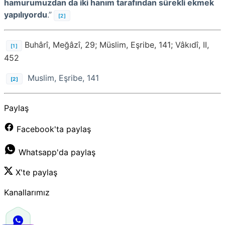
hamurumuzdan da iki hanım tarafından sürekli ekmek
yapılıyordu
.”
[2]
Buhârî, Meğâzî, 29; Müslim, Eşribe, 141; Vâkıdî, II,
[1]
452
Muslim, Eşribe, 141
[2]
Paylaş
Facebook'ta paylaş
Whatsapp'da paylaş
X'te paylaş
Kanallarımız