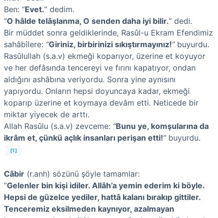
Ben: “
Evet.
” dedim.
“
O hâlde telâşlanma, O senden daha iyi bilir.
” dedi.
Bir müddet sonra geldiklerinde, Rasûl-u Ekram Efendimiz
sahâbîlere:
“
Giriniz, birbirinizi sıkıştırmayınız!
”
buyurdu.
Rasûlullah (s.a.v) ekmeği koparıyor, üzerine et koyuyor
ve her defâsında tencereyi ve fırını kapatıyor, ondan
aldığını ashâbına veriyordu. Sonra yine aynısını
yapıyordu. Onların hepsi doyuncaya kadar, ekmeği
koparıp üzerine et koymaya devâm etti. Neticede bir
miktar yiyecek de arttı.
Allah Rasûlu (s.a.v) zevceme:
“
Bunu ye, komşularına da
ikrâm et, çünkü açlık insanları perişan etti!
”
buyurdu.
[1]
Câbir
(r.anh) sözünü şöyle tamamlar:
“
Gelenler bin kişi idiler. Allâh’a yemin ederim ki böyle.
Hepsi de güzelce yediler, hattâ kalanı bırakıp gittiler.
Tenceremiz eksilmeden kaynıyor, azalmayan