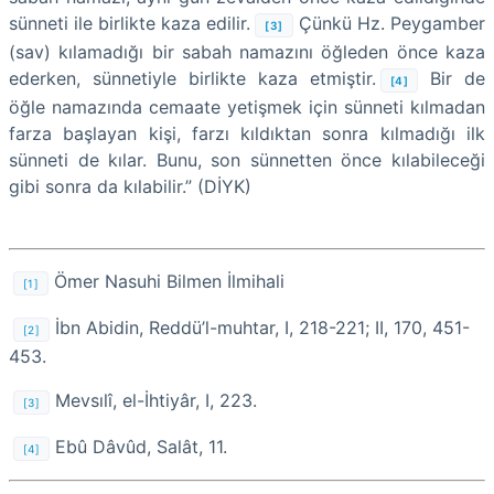
sünneti ile birlikte kaza edilir.
Çünkü Hz. Peygamber
[3]
(sav) kılamadığı bir sabah namazını öğleden önce kaza
ederken, sünnetiyle birlikte kaza etmiştir.
Bir de
[4]
öğle namazında cemaate yetişmek için sünneti kılmadan
farza başlayan kişi, farzı kıldıktan sonra kılmadığı ilk
sünneti de kılar. Bunu, son sünnetten önce kılabileceği
gibi sonra da kılabilir.” (DİYK)
Ömer Nasuhi Bilmen İlmihali
[1]
İbn Abidin, Reddü’l-muhtar, I, 218-221; II, 170, 451-
[2]
453.
Mevsılî, el-İhtiyâr, I, 223.
[3]
Ebû Dâvûd, Salât, 11.
[4]