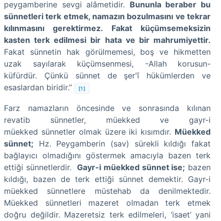
peygamberine sevgi alâmetidir.
Bununla beraber bu
sünnetleri terk etmek, namazın bozulmasını ve tekrar
kılınmasını gerektirmez. Fakat küçümsemeksizin
kasten terk edilmesi bir hata ve bir mahrumiyettir.
Fakat sünnetin hak görülmemesi, boş ve hikmetten
uzak sayılarak küçümsenmesi, -Allah korusun-
küfürdür. Çünkü sünnet de şer'î hükümlerden ve
esaslardan biridir.”
[1]
Farz namazların öncesinde ve sonrasında kılınan
revatib sünnetler, müekked ve gayr-i
müekked sünnetler olmak üzere iki kısımdır.
Müekked
sünnet;
Hz. Peygamberin (sav) sürekli kıldığı fakat
bağlayıcı olmadığını göstermek amacıyla bazen terk
ettiği sünnetlerdir.
Gayr-i müekked sünnet ise;
bazen
kıldığı, bazen de terk ettiği sünnet demektir. Gayr-i
müekked sünnetlere müstehab da denilmektedir.
Müekked sünnetleri mazeret olmadan terk etmek
doğru değildir. Mazeretsiz terk edilmeleri, ‘isaet’ yani