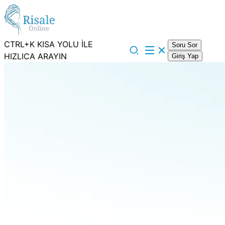
CTRL+K KISA YOLU İLE
Soru Sor
HIZLICA ARAYIN
Giriş Yap