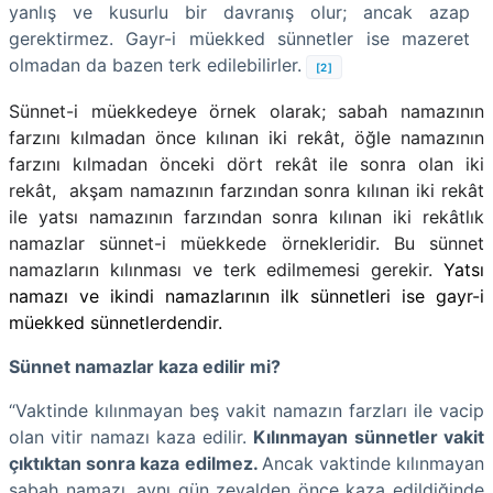
yanlış ve kusurlu bir davranış olur; ancak azap
gerektirmez. Gayr-i müekked sünnetler ise mazeret
olmadan da bazen terk edilebilirler.
[2]
Sünnet-i müekkedeye örnek olarak;
sabah namazının
farzını kılmadan önce kılınan iki rekât, öğle namazının
farzını kılmadan önceki dört rekât ile sonra olan iki
rekât, akşam namazının farzından sonra kılınan iki rekât
ile yatsı namazının farzından sonra kılınan iki rekâtlık
namazlar sünnet-i müekkede örnekleridir. Bu sünnet
namazların kılınması ve terk edilmemesi gerekir.
Yatsı
namazı ve ikindi namazlarının ilk sünnetleri ise gayr-i
müekked sünnetlerdendir.
Sünnet namazlar kaza edilir mi?
“Vaktinde kılınmayan beş vakit namazın farzları ile vacip
olan vitir namazı kaza edilir.
Kılınmayan sünnetler vakit
çıktıktan sonra kaza edilmez.
Ancak vaktinde kılınmayan
sabah namazı, aynı gün zevalden önce kaza edildiğinde