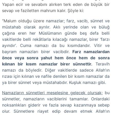
Yapan ecir ve sevabını alırken terk eden de büyük bir
sevap ve faziletten mahrum kalır. Şöyle ki:
“Malum olduğu üzere
namazlar; farz, vacib, sünnet ve
müstahab olarak ayrılır. Aklı yerinde olan ve büluğ
çağına eren her Müslümanın günde beş defa belli
vakitlerde belli rekâtlarla kılacağı namazlar, birer ‘farzı
ayındır'. Cuma namazı da bu kısımdandır. Vitir ve
bayram namazları birer vacibdir.
Farz namazlardan
önce veya sonra yahut hem önce hem de sonra
kılınan bir kısım namazlar birer sünnettir.
Teravih
namazı da böyledir. Diğer vakitlerde sadece Allah'ın
rızası için kılınan ve nafile denilen bir kısım namazlar da
ya birer sünnet veya müstahabdır. Kuşluk namazı gibi.
Namazların sünnetleri meselesine gelecek olursak;
bu
sünnetler, namazların vaciblerini tamamlar. Onlardaki
noksanlıkları giderir ve fazla sevap kazanmaya sebep
olur. Sünnetlere riayet edip devam etmek Allah'ın