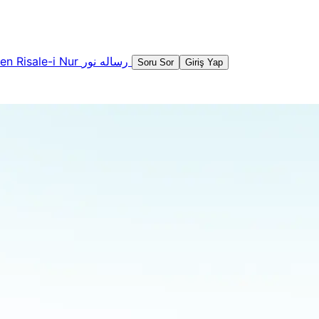
şen
Risale-i Nur
رساله نور
Soru Sor
Giriş Yap