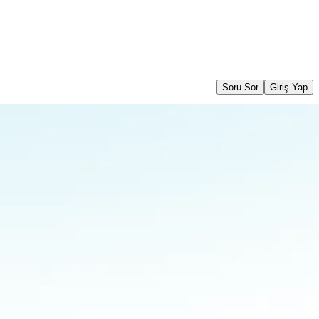
Soru Sor
Giriş Yap