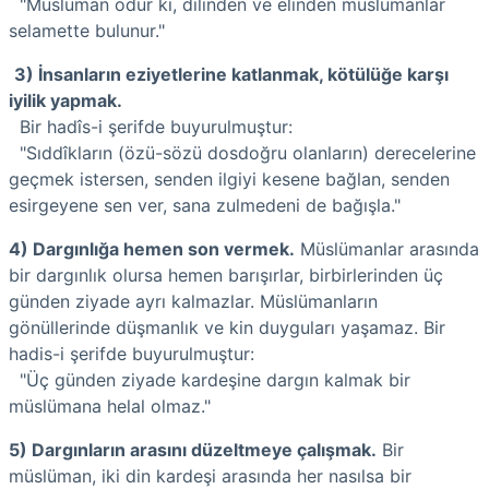
"Müslüman odur ki, dilinden ve elinden müslümanlar
selamette bulunur."
3) İnsanların eziyetlerine katlanmak, kötülüğe karşı
iyilik yapmak.
Bir hadîs-i şerifde buyurulmuştur:
"Sıddîkların (özü-sözü dosdoğru olanların) derecelerine
geçmek istersen, senden ilgiyi kesene bağlan, senden
esirgeyene sen ver, sana zulmedeni de bağışla."
4) Dargınlığa hemen son vermek.
Müslümanlar arasında
bir dargınlık olursa hemen barışırlar, birbirlerinden üç
günden ziyade ayrı kalmazlar. Müslümanların
gönüllerinde düşmanlık ve kin duyguları yaşamaz. Bir
hadis-i şerifde buyurulmuştur:
"Üç günden ziyade kardeşine dargın kalmak bir
müslümana helal olmaz."
5) Dargınların arasını düzeltmeye çalışmak.
Bir
müslüman, iki din kardeşi arasında her nasılsa bir