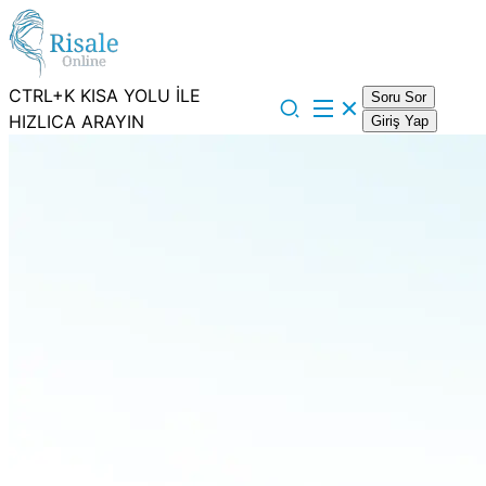
CTRL+K KISA YOLU İLE
Soru Sor
HIZLICA ARAYIN
Giriş Yap