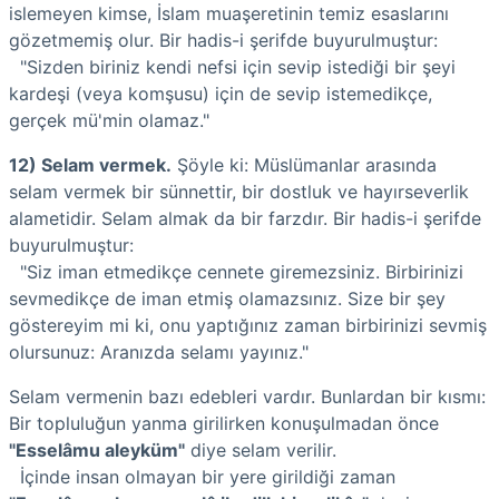
islemeyen kimse, İslam muaşeretinin temiz esaslarını
gözetmemiş olur. Bir hadis-i şerifde buyurulmuştur:
"Sizden biriniz kendi nefsi için sevip istediği bir şeyi
kardeşi (veya komşusu) için de sevip istemedikçe,
gerçek mü'min olamaz."
12) Selam vermek.
Şöyle ki: Müslümanlar arasında
selam vermek bir sünnettir, bir dostluk ve hayırseverlik
alametidir. Selam almak da bir farzdır. Bir hadis-i şerifde
buyurulmuştur:
"Siz iman etmedikçe cennete giremezsiniz. Birbirinizi
sevmedikçe de iman etmiş olamazsınız. Size bir şey
göstereyim mi ki, onu yaptığınız zaman birbirinizi sevmiş
olursunuz: Aranızda selamı yayınız."
Selam vermenin bazı edebleri vardır. Bunlardan bir kısmı:
Bir topluluğun yanma girilirken konuşulmadan önce
"Esselâmu aleyküm"
diye selam verilir.
İçinde insan olmayan bir yere girildiği zaman