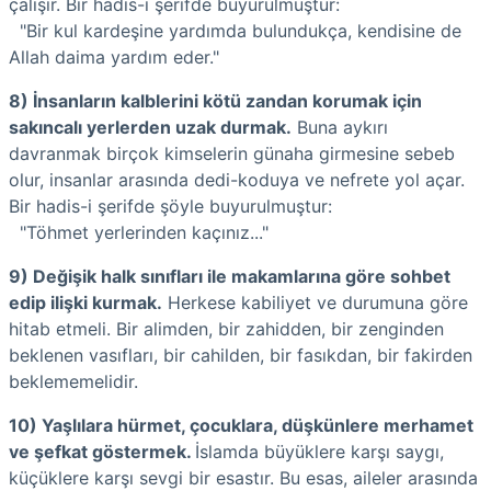
çalışır. Bir hadis-i şerifde buyurulmuştur:
"Bir kul kardeşine yardımda bulundukça, kendisine de
Allah daima yardım eder."
8) İnsanların kalblerini kötü zandan korumak için
sakıncalı yerlerden uzak durmak.
Buna aykırı
davranmak birçok kimselerin günaha girmesine sebeb
olur, insanlar arasında dedi-koduya ve nefrete yol açar.
Bir hadis-i şerifde şöyle buyurulmuştur:
"Töhmet yerlerinden kaçınız..."
9) Değişik halk sınıfları ile makamlarına göre sohbet
edip ilişki kurmak.
Herkese kabiliyet ve durumuna göre
hitab etmeli. Bir alimden, bir zahidden, bir zenginden
beklenen vasıfları, bir cahilden, bir fasıkdan, bir fakirden
beklememelidir.
10) Yaşlılara hürmet, çocuklara, düşkünlere merhamet
ve şefkat göstermek.
İslamda büyüklere karşı saygı,
küçüklere karşı sevgi bir esastır. Bu esas, aileler arasında