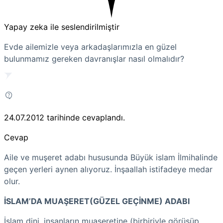
Yapay zeka ile seslendirilmiştir
Evde ailemizle veya arkadaşlarımızla en güzel
bulunmamız gereken davranışlar nasıl olmalıdır?
24.07.2012
tarihinde cevaplandı.
Cevap
Aile ve muşeret adabı hususunda Büyük islam İlmihalinde
geçen yerleri aynen alıyoruz. İnşaallah istifadeye medar
olur.
İSLAM’DA MUAŞERET(GÜZEL GEÇİNME) ADABI
İslam dini, insanların muaşeretine (birbiriyle görüşüp