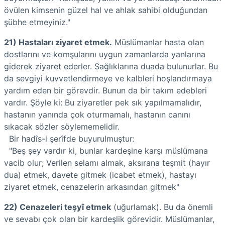
övülen kimsenin güzel hal ve ahlak sahibi olduğundan
şübhe etmeyiniz."
21) Hastaları ziyaret etmek.
Müslümanlar hasta olan
dostlarını ve komşularını uygun zamanlarda yanlarına
giderek ziyaret ederler. Sağlıklarına duada bulunurlar. Bu
da sevgiyi kuvvetlendirmeye ve kalbleri hoşlandırmaya
yardım eden bir görevdir. Bunun da bir takım edebleri
vardır. Şöyle ki: Bu ziyaretler pek sık yapılmamalıdır,
hastanın yanında çok oturmamalı, hastanın canını
sıkacak sözler söylememelidir.
Bir hadîs-i şerîfde buyurulmuştur:
"Beş şey vardır ki, bunlar kardeşine karşı müslümana
vacib olur; Verilen selamı almak, aksırana teşmit (hayır
dua) etmek, davete gitmek (icabet etmek), hastayı
ziyaret etmek, cenazelerin arkasından gitmek"
22) Cenazeleri teşyî etmek
(uğurlamak). Bu da önemli
ve sevabı çok olan bir kardeşlik görevidir. Müslümanlar,