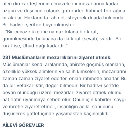
ölen din kardeşlerinin cenazelerini mezarlarına kadar
üzgün ve düşünceli olarak götürürler. Rahmet toprağına
bırakırlar. Haklarında rahmet isteyerek duada bulunurlar.
Bir hadîs-i şerîfde buyurulmuştur:
"Bir cenaze üzerine namaz kılana bir kırat,
gömülmesinde bulunana da iki kırat (sevab) vardır. Bir
kırat ise, Uhud dağı kadardır."
23) Müslümanların mezarlıklarını ziyaret etmek.
Müslümanlar kendi aralarında, ahirete göçmüş olanların,
özellikle yüksek alimlerin ve salih kimselerin, mezarlarını
zaman zaman ziyaret ederler, onları rahmetle anarlar. Bu
da bir vefakarlıktır, değer bilmedir. Bir hadîs-i şerîfde
beyan olunduğu üzere, mezarları ziyaret etmek ölümü
hatırlatır, uyanmaya sebeb olur. Onun için kabirleri saygı
ve ibretle ziyaret etmeli, insanlığın acıklı sonucunu
düşünerek gaflet içinde yaşamaktan kaçınmalıdır.
AİLEVİ GÖREVLER