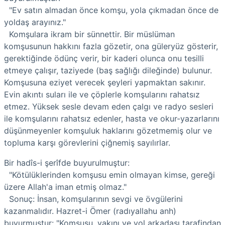
"Ev satın almadan önce komşu, yola çıkmadan önce de
yoldaş arayınız."
Komşulara ikram bir sünnettir. Bir müslüman
komşusunun hakkını fazla gözetir, ona güleryüz gösterir,
gerektiğinde ödünç verir, bir kaderi olunca onu tesilli
etmeye çalışır, taziyede (baş sağlığı dileğinde) bulunur.
Komşusuna eziyet verecek şeyleri yapmaktan sakınır.
Evin akıntı suları ile ve çöplerle komşularını rahatsız
etmez. Yüksek sesle devam eden çalgı ve radyo sesleri
ile komşularını rahatsız edenler, hasta ve okur-yazarlarını
düşünmeyenler komşuluk haklarını gözetmemiş olur ve
topluma karşı görevlerini çiğnemiş sayılırlar.
Bir hadîs-i şerîfde buyurulmuştur:
"Kötülüklerinden komşusu emin olmayan kimse, gereği
üzere Allah'a iman etmiş olmaz."
Sonuç: İnsan, komşularının sevgi ve övgülerini
kazanmalıdır. Hazret-i Ömer (radıyallahu anh)
buyurmuştur: "Komşusu, yakını ve yol arkadaşı tarafindan