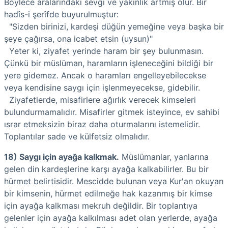
Böylece aralarındaki sevgi ve yakınlık artmış olur. Bir
hadîs-i şerîfde buyurulmuştur:
"Sizden birinizi, kardeşi düğün yemeğine veya başka bir
şeye çağırsa, ona icabet etsin (uysun)"
Yeter ki, ziyafet yerinde haram bir şey bulunmasın.
Çünkü bir müslüman, haramların işleneceğini bildiği bir
yere gidemez. Ancak o haramları engelleyebilecekse
veya kendisine saygı için işlenmeyecekse, gidebilir.
Ziyafetlerde, misafirlere ağırlık verecek kimseleri
bulundurmamalıdır. Misafirler gitmek isteyince, ev sahibi
ısrar etmeksizin biraz daha oturmalarını istemelidir.
Toplantılar sade ve külfetsiz olmalıdır.
18) Saygı için ayağa kalkmak.
Müslümanlar, yanlarına
gelen din kardeşlerine karşı ayağa kalkabilirler. Bu bir
hürmet belirtisidir. Mescidde bulunan veya Kur'an okuyan
bir kimsenin, hürmet edilmeğe hak kazanmış bir kimse
için ayağa kalkması mekruh değildir. Bir toplantıya
gelenler için ayağa kalkılması adet olan yerlerde, ayağa