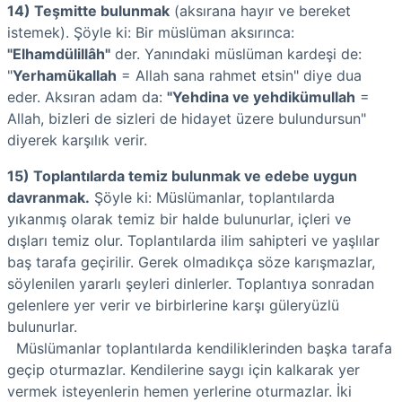
14) Teşmitte bulunmak
(aksırana hayır ve bereket
istemek). Şöyle ki: Bir müslüman aksırınca:
"Elhamdülillâh"
der. Yanındaki müslüman kardeşi de:
"
Yerhamükallah
= Allah sana rahmet etsin" diye dua
eder. Aksıran adam da:
"Yehdina ve yehdikümullah
=
Allah, bizleri de sizleri de hidayet üzere bulundursun"
diyerek karşılık verir.
15) Toplantılarda temiz bulunmak ve edebe uygun
davranmak.
Şöyle ki: Müslümanlar, toplantılarda
yıkanmış olarak temiz bir halde bulunurlar, içleri ve
dışları temiz olur. Toplantılarda ilim sahipteri ve yaşlılar
baş tarafa geçirilir. Gerek olmadıkça söze karışmazlar,
söylenilen yararlı şeyleri dinlerler. Toplantıya sonradan
gelenlere yer verir ve birbirlerine karşı güleryüzlü
bulunurlar.
Müslümanlar toplantılarda kendiliklerinden başka tarafa
geçip oturmazlar. Kendilerine saygı için kalkarak yer
vermek isteyenlerin hemen yerlerine oturmazlar. İki