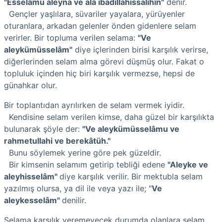
"Esselâmu aleyna ve alâ ibadillahissalihîn"
denir.
Gençler yaşlılara, süvariler yayalara, yürüyenler
oturanlara, arkadan gelenler önden gidenlere selam
verirler. Bir topluma verilen selama:
"Ve
aleykümüsselâm"
diye içlerinden birisi karşılık verirse,
diğerlerinden selam alma görevi düşmüş olur. Fakat o
topluluk içinden hiç biri karşılık vermezse, hepsi de
günahkar olur.
Bir toplantıdan ayrılırken de selam vermek iyidir.
Kendisine selam verilen kimse, daha güzel bir karşılıkta
bulunarak şöyle der:
"Ve aleykümüsselâmu ve
rahmetullahi ve berekâtüh."
Bunu söylemek yerine göre pek güzeldir.
Bir kimsenin selamım getirip tebliği edene
"Aleyke ve
aleyhisselâm"
diye karşılık verilir. Bir mektubla selam
yazılmış olursa, ya dil ile veya yazı ile; "
Ve
aleykesselâm"
denilir.
Selama karşılık veremeyecek durumda olanlara selam