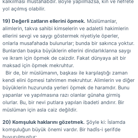
kalkılması müstahabdır. Böyle yapılmazsa, kin ve nefrete
yol açılmış olabilir.
19) Değerli zatların ellerini öpmek.
Müslümanlar,
alimlerin, takva sahibi kimselerin ve adaletli hakimlerin
ellerini sevgi ve saygı göstermek niyetiyle öperler,
onlarla musafahada bulunurlar; bunda bir sakınca yoktur.
Bunlardan başka büyüklerin ellerini dindarlıklanna saygı
ve ikram için öpmek de caizdir. Fakat dünyaya ait bir
maksad için öpmek mekruhtur.
Bir de, bir müslümanın, başkası ile karşılaştığı zaman
kendi elini öpmesi tahrimen mekruhtur. Alimlerin ve diğer
büyüklerin huzurunda yerleri öpmek de haramdır. Bunu
yapanlar ve yapılmasına razı olanlar günaha girmiş
olurlar. Bu, bir nevi putlara yapılan ibadeti andırır. Bir
müslüman için asla caiz değildir.
20) Komşuluk haklarını gözetmek.
Şöyle ki: İslamda
komşuluğun büyük önemi vardır. Bir hadîs-i şerifde
buyurulmuştur: