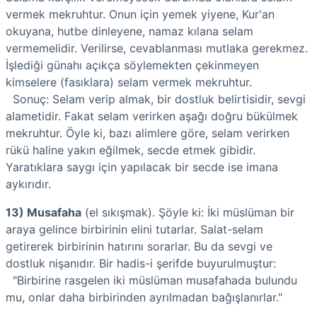
vermek mekruhtur. Onun için yemek yiyene, Kur'an
okuyana, hutbe dinleyene, namaz kılana selam
vermemelidir. Verilirse, cevablanması mutlaka gerekmez.
İşlediği günahı açıkça söylemekten çekinmeyen
kimselere (fasıklara) selam vermek mekruhtur.
Sonuç: Selam verip almak, bir dostluk belirtisidir, sevgi
alametidir. Fakat selam verirken aşağı doğru bükülmek
mekruhtur. Öyle ki, bazı alimlere göre, selam verirken
rükü haline yakın eğilmek, secde etmek gibidir.
Yaratıklara saygı için yapılacak bir secde ise imana
aykırıdır.
13) Musafaha
(el sıkışmak). Şöyle ki: İki müslüman bir
araya gelince birbirinin elini tutarlar. Salat-selam
getirerek birbirinin hatırını sorarlar. Bu da sevgi ve
dostluk nişanıdır. Bir hadis-i şerifde buyurulmuştur:
"Birbirine rasgelen iki müslüman musafahada bulundu
mu, onlar daha birbirinden ayrılmadan bağışlanırlar."