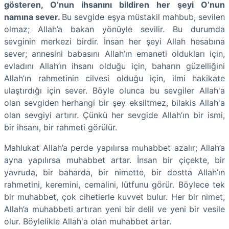
gösteren, O’nun ihsanını bildiren her şeyi O’nun
namına sever.
Bu sevgide eşya müstakil mahbub, sevilen
olmaz; Allah’a bakan yönüyle sevilir. Bu durumda
sevginin merkezi birdir. İnsan her şeyi Allah hesabına
sever; annesini babasını Allah’ın emaneti oldukları için,
evladını Allah’ın ihsanı olduğu için, baharın güzelliğini
Allah’ın rahmetinin cilvesi olduğu için, ilmi hakikate
ulaştırdığı için sever. Böyle olunca bu sevgiler Allah'a
olan sevgiden herhangi bir şey eksiltmez, bilakis Allah'a
olan sevgiyi artırır. Çünkü her sevgide Allah’ın bir ismi,
bir ihsanı, bir rahmeti görülür.
Mahlukat Allah’a perde yapılırsa muhabbet azalır; Allah’a
ayna yapılırsa muhabbet artar. İnsan bir çiçekte, bir
yavruda, bir baharda, bir nimette, bir dostta Allah’ın
rahmetini, keremini, cemalini, lütfunu görür. Böylece tek
bir muhabbet, çok cihetlerle kuvvet bulur. Her bir nimet,
Allah’a muhabbeti artıran yeni bir delil ve yeni bir vesile
olur. Böylelikle Allah'a olan muhabbet artar.