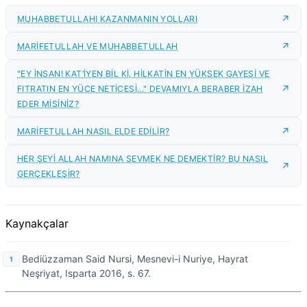
MUHABBETULLAHI KAZANMANIN YOLLARI
MARİFETULLAH VE MUHABBETULLAH
"EY İNSAN! KAT‘İYEN BİL Kİ, HİLKATİN EN YÜKSEK GAYESİ VE
FITRATIN EN YÜCE NETİCESİ..." DEVAMIYLA BERABER İZAH
EDER MİSİNİZ?
MARİFETULLAH NASIL ELDE EDİLİR?
HER ŞEYİ ALLAH NAMINA SEVMEK NE DEMEKTİR? BU NASIL
GERÇEKLEŞİR?
Kaynakçalar
Bediüzzaman Said Nursi, Mesnevi-i Nuriye, Hayrat
Neşriyat, Isparta 2016, s. 67.