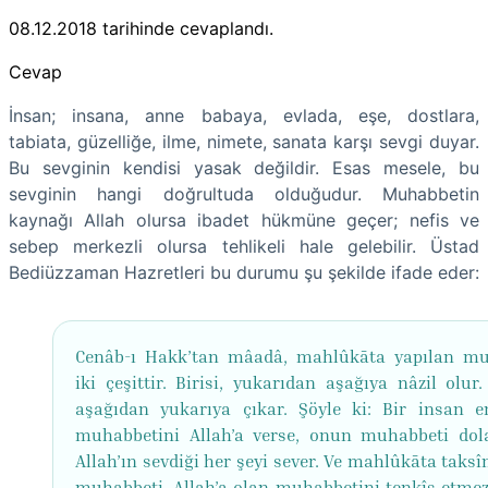
08.12.2018
tarihinde cevaplandı.
Cevap
İnsan; insana, anne babaya, evlada, eşe, dostlara,
tabiata, güzelliğe, ilme, nimete, sanata karşı sevgi duyar.
Bu sevginin kendisi yasak değildir. Esas mesele, bu
sevginin hangi doğrultuda olduğudur. Muhabbetin
kaynağı Allah olursa ibadet hükmüne geçer; nefis ve
sebep merkezli olursa tehlikeli hale gelebilir. Üstad
Bediüzzaman Hazretleri bu durumu şu şekilde ifade eder:
Cenâb-ı Hakk’tan mâadâ, mahlûkāta yapılan m
iki çeşittir. Birisi, yukarıdan aşağıya nâzil olur.
aşağıdan yukarıya çıkar. Şöyle ki: Bir insan e
muhabbetini Allah’a verse, onun muhabbeti dola
Allah’ın sevdiği her şeyi sever. Ve mahlûkāta taksî
muhabbeti, Allah’a olan muhabbetini tenkîs etmez,