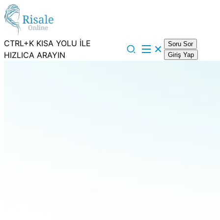
CTRL+K KISA YOLU İLE
Soru Sor
HIZLICA ARAYIN
Giriş Yap