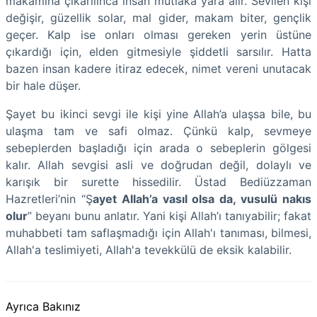
makamına çıkarılınca insan mutlaka yara alır. Sevilen kişi
değişir, güzellik solar, mal gider, makam biter, gençlik
geçer. Kalp ise onları olması gereken yerin üstüne
çıkardığı için, elden gitmesiyle şiddetli sarsılır. Hatta
bazen insan kadere itiraz edecek, nimet vereni unutacak
bir hale düşer.
Şayet bu ikinci sevgi ile kişi yine Allah’a ulaşsa bile, bu
ulaşma tam ve safi olmaz. Çünkü kalp, sevmeye
sebeplerden başladığı için arada o sebeplerin gölgesi
kalır. Allah sevgisi asli ve doğrudan değil, dolaylı ve
karışık bir surette hissedilir. Üstad Bediüzzaman
Hazretleri’nin “Ş
ayet Allah’a vasıl olsa da, vusulü nakıs
olur
” beyanı bunu anlatır. Yani kişi Allah’ı tanıyabilir; fakat
muhabbeti tam saflaşmadığı için Allah'ı tanıması, bilmesi,
Allah'a teslimiyeti, Allah'a tevekkülü de eksik kalabilir.
Ayrıca Bakınız