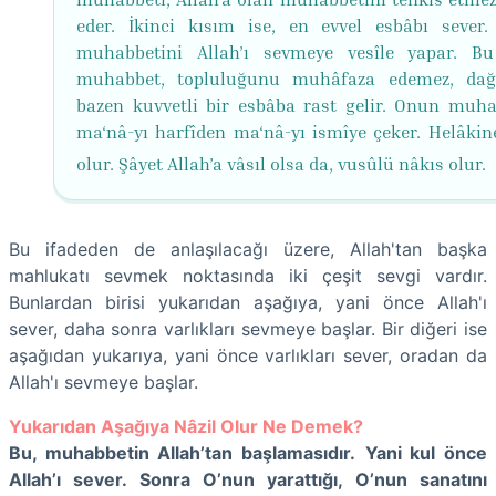
eder. İkinci kısım ise, en evvel esbâbı sever
muhabbetini Allah’ı sevmeye vesîle yapar. B
muhabbet, topluluğunu muhâfaza edemez, dağı
bazen kuvvetli bir esbâba rast gelir. Onun muha
ma‘nâ-yı harfîden ma‘nâ-yı ismîye çeker. Helâkin
olur. Şâyet Allah’a vâsıl olsa da, vusûlü nâkıs olur.
Bu ifadeden de anlaşılacağı üzere, Allah'tan başka
mahlukatı sevmek noktasında iki çeşit sevgi vardır.
Bunlardan birisi yukarıdan aşağıya, yani önce Allah'ı
sever, daha sonra varlıkları sevmeye başlar. Bir diğeri ise
aşağıdan yukarıya, yani önce varlıkları sever, oradan da
Allah'ı sevmeye başlar.
Yukarıdan Aşağıya Nâzil Olur Ne Demek?
Bu, muhabbetin Allah’tan başlamasıdır.
Yani kul önce
Allah’ı sever. Sonra O’nun yarattığı, O’nun sanatını