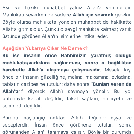
Asıl ve hakiki muhabbet yalnız Allah’a verilmelidir.
Mahlukatı severken de sadece
Allah için sevmek
gerekir.
Böyle olursa mahlukata yönelen muhabbet de hakikatte
Allah’a gitmiş olur. Çünkü o sevgi mahlukta kalmaz; varlık
üstünde görünen Allah'ın isimlerine intikal eder.
Aşağıdan Yukarıya Çıkar Ne Demek?
Bu ise insanın önce Rabbimizin yaratmış olduğu
mahlukata/varlıklara bağlanması, sonra o bağlılıktan
hareketle Allah’a ulaşmaya çalışmasıdır.
Mesela kişi
önce bir insanın güzelliğine, malına, makamına, evladına,
tabiatın cazibesine tutulur; daha sonra “
Bunları veren de
Allah’tır
.” diyerek Allah’ı sevmeye yönelir. Bu yol
bütünüyle kapalı değildir; fakat sağlam, emniyetli ve
selametli değildir.
Burada başlangıç noktası Allah değildir; eşya ve
sebeplerdir. İnsan önce görünene tutulur, sonra
görünenden Allah'ı tanımaya çalışır. Böyle bir durumda