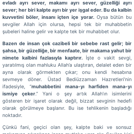
evladı ayrı sever, makamı ayrı sever, güzelliği ayrı
sever; her biri kalpte ayrı bir yer işgal eder. Bu da kalbin
kuvvetini böler, insanı içten içe yorar.
Oysa bütün bu
sevgiler Allah için olursa, hepsi tek bir muhabbetin
şubeleri haline gelir ve kalpte tek bir muhabbet olur.
Bazen de insan çok cazibeli bir sebebe rast gelir; bir
şahsa, bir güzelliğe, bir menfaate, bir makama yahut bir
nimete kalbini fazlasıyla kaptırır.
İşte o vakit sevgi,
yaratılmış olan mahluku Allah’a ulaştıran, delalet eden bir
ayna olarak görmekten çıkar; onu kendi hesabına
sevmeye döner. Üstad Bediüzzaman Hazretleri’nin
ifadesiyle, “
muhabbetini mana-yı harfiden mana-yı
ismiye çeker
.” Yani o şey artık Allah’ın isimlerini
gösteren bir işaret olarak değil, bizzat sevginin hedefi
olarak görülmeye başlanır. Bu ise tehlikenin başladığı
noktadır.
Çünkü fani, geçici olan şey, kalpte baki ve sonsuz