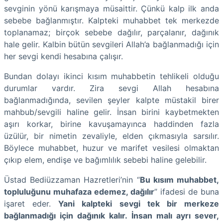
sevginin yönü karışmaya müsaittir. Çünkü kalp ilk anda
sebebe bağlanmıştır. Kalpteki muhabbet tek merkezde
toplanamaz; birçok sebebe dağılır, parçalanır, dağınık
hale gelir. Kalbin bütün sevgileri Allah’a bağlanmadığı için
her sevgi kendi hesabına çalışır.
Bundan dolayı ikinci kısım muhabbetin tehlikeli olduğu
durumlar vardır. Zira sevgi Allah hesabına
bağlanmadığında, sevilen şeyler kalpte müstakil birer
mahbub/sevgili haline gelir. İnsan birini kaybetmekten
aşırı korkar, birine kavuşamayınca haddinden fazla
üzülür, bir nimetin zevaliyle, elden çıkmasıyla sarsılır.
Böylece muhabbet, huzur ve marifet vesilesi olmaktan
çıkıp elem, endişe ve bağımlılık sebebi haline gelebilir.
Üstad Bediüzzaman Hazretleri’nin “
Bu kısım muhabbet,
topluluğunu muhafaza edemez, dağılır
” ifadesi de buna
işaret eder.
Yani kalpteki sevgi tek bir merkeze
bağlanmadığı için dağınık kalır. İnsan malı ayrı sever,