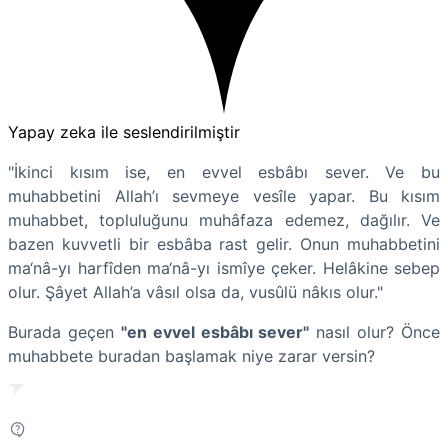
Yapay zeka ile seslendirilmiştir
"İkinci kısım ise, en evvel esbâbı sever. Ve bu
muhabbetini Allah’ı sevmeye vesîle yapar. Bu kısım
muhabbet, topluluğunu muhâfaza edemez, dağılır. Ve
bazen kuvvetli bir esbâba rast gelir. Onun muhabbetini
ma‘nâ-yı harfîden ma‘nâ-yı ismîye çeker. Helâkine sebep
olur. Şâyet Allah’a vâsıl olsa da, vusûlü nâkıs olur."
Burada geçen
"en evvel esbâbı sever"
nasıl olur? Önce
muhabbete buradan başlamak niye zarar versin?