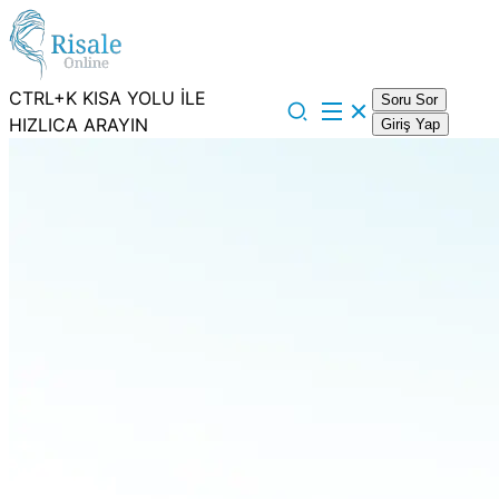
CTRL+K KISA YOLU İLE
Soru Sor
HIZLICA ARAYIN
Giriş Yap