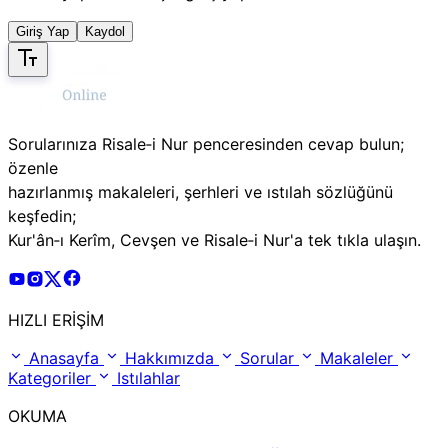
Giriş Yap
Kaydol
Sorularınıza Risale‑i Nur penceresinden cevap bulun;
özenle
hazırlanmış makaleleri, şerhleri ve ıstılah sözlüğünü
keşfedin;
Kur'ân‑ı Kerîm, Cevşen ve Risale‑i Nur'a tek tıkla ulaşın.
Risale Online Youtube Hesabı
Risale Online Instagram Hesabı
Risale Online X Hesabı
Risale Online Facebook Hesabı
HIZLI ERİŞİM
Anasayfa
Hakkımızda
Sorular
Makaleler
Kategoriler
Istılahlar
OKUMA