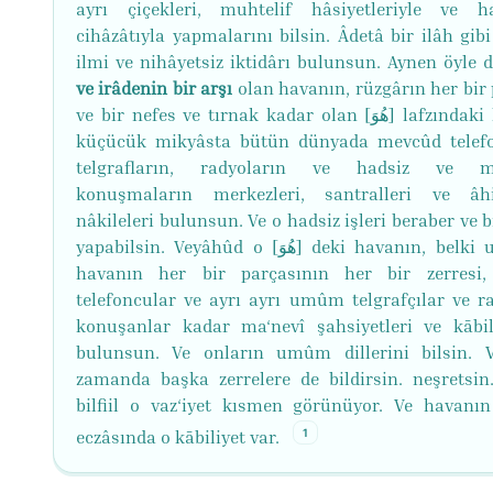
ayrı çiçekleri, muhtelif hâsiyetleriyle ve h
cihâzâtıyla yapmalarını bilsin. Âdetâ bir ilâh gib
ilmi ve nihâyetsiz iktidârı bulunsun. Aynen öyle 
ve irâdenin bir arşı
olan havanın, rüzgârın her bir
ve bir nefes ve tırnak kadar olan [هُوَ] lafzındaki havada
küçücük mikyâsta bütün dünyada mevcûd telefo
telgrafların, radyoların ve hadsiz ve mu
konuşmaların merkezleri, santralleri ve âh
nâkileleri bulunsun. Ve o hadsiz işleri beraber ve 
yapabilsin. Veyâhûd o [هُوَ] deki havanın, belki unsur-u
havanın her bir parçasının her bir zerresi
telefoncular ve ayrı ayrı umûm telgrafçılar ve ra
konuşanlar kadar ma‘nevî şahsiyetleri ve kābili
bulunsun. Ve onların umûm dillerini bilsin. 
zamanda başka zerrelere de bildirsin. neşretsin
bilfiil o vaz‘iyet kısmen görünüyor. Ve havanı
1
eczâsında o kābiliyet var.