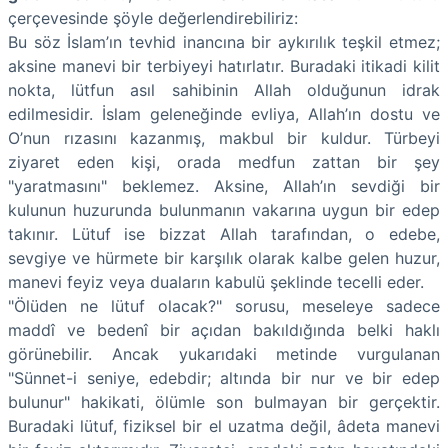
çerçevesinde şöyle değerlendirebiliriz:
Bu söz İslam’ın tevhid inancına bir aykırılık teşkil etmez;
aksine manevi bir terbiyeyi hatırlatır. Buradaki itikadi kilit
nokta, lütfun asıl sahibinin Allah olduğunun idrak
edilmesidir. İslam geleneğinde evliya, Allah’ın dostu ve
O’nun rızasını kazanmış, makbul bir kuldur. Türbeyi
ziyaret eden kişi, orada medfun zattan bir şey
"yaratmasını" beklemez. Aksine, Allah’ın sevdiği bir
kulunun huzurunda bulunmanın vakarına uygun bir edep
takınır. Lütuf ise bizzat Allah tarafından, o edebe,
sevgiye ve hürmete bir karşılık olarak kalbe gelen huzur,
manevi feyiz veya duaların kabulü şeklinde tecelli eder.
"Ölüden ne lütuf olacak?" sorusu, meseleye sadece
maddî ve bedenî bir açıdan bakıldığında belki haklı
görünebilir. Ancak yukarıdaki metinde vurgulanan
"Sünnet-i seniye, edebdir; altında bir nur ve bir edep
bulunur" hakikati, ölümle son bulmayan bir gerçektir.
Buradaki lütuf, fiziksel bir el uzatma değil, âdeta manevi