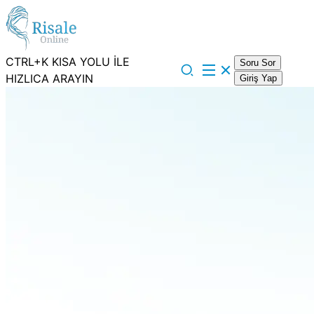
CTRL+K KISA YOLU İLE
Soru Sor
HIZLICA ARAYIN
Giriş Yap