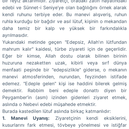
bir feyiz aktarımıdır. Ziyaretçi, oradaki zatın hayatındaki
edebi ve Sünnet-i Seniye’ye olan bağlılığını örnek alarak
kendi ruhunu terbiye eder. Bu manevi alışveriş, ruhun
ruhla kurduğu bir bağdır ve asıl lütuf, kişinin o mekandan
daha temiz bir kalp ve yüksek bir farkındalıkla
ayrılmasıdır.
Yukarıdaki metinde geçen "Edepsiz, Allah'ın lütfundan
mahrum kalır" kaidesi, türbe ziyareti için de geçerlidir.
Eğer bir kimse, Allah dostu olarak bilinen birinin
huzuruna nezaketten uzak, kibirli veya sırf dünya
menfaati peşinde bir "edepsizlikle" giderse, o mekanın
manevi atmosferinden, nurundan, feyzinden istifade
edemez. "Edeple gelen" kişi ise haddini bilerek gelmiş
demektir. Rabbim beni edeple donattı diyen bir
Peygamber’in (asm) izinden gidenleri ziyaret etmek,
aslında o Nebevi edebi müşahede etmektir.
Burada kastedilen lütuf aslında birkaç katmanlıdır:
1. Manevi Uyanış:
Ziyaretçinin kendi eksiklerini,
kusurlarını fark etmesi, tövbeye yönelmesi ve istiğfar