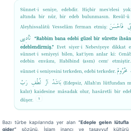
Sünnet-i seniye, edebdir. Hiçbir mes’elesi yok
altında bir nûr, bir edeb bulunmasın. Resûl-
َبّ۪ي فَاَحْسَنَ
Aleyhissalâtü Vesselâm ferman etmiş:
تَاْد۪يب۪ي
“Rabbim bana edebi güzel bir sûrette ihsân
edeblendirmiş.”
Evet siyer-i Nebeviyeye dikkat 
sünnet-i seniyeyi bilen, kat‘iyen anlar ki: Cenâ
edebin envâını, Habîbind (asm) cem‘ etmişti
مَحْرُومْ
sünnet-i seniyesini terkeden, edebi terkeder.
بَاشَدْ اَزْ لُطْفِ رَبْ
(Edepsiz, Allah'ın lütfundan
kalır) kaidesine mâsadak olur, hasâretli bir edeb
1
düşer.
Bazı türbe kapılarında yer alan
“Edeple gelen lütufla
gider”
sözünü, İslam inancı ve tasavvuf kültürü