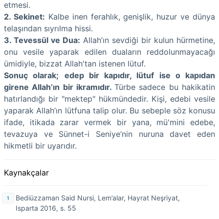
etmesi.
2. Sekinet:
Kalbe inen ferahlık, genişlik, huzur ve dünya
telaşından sıyrılma hissi.
3. Tevessül ve Dua:
Allah’ın sevdiği bir kulun hürmetine,
onu vesile yaparak edilen duaların reddolunmayacağı
ümidiyle, bizzat Allah'tan istenen lütuf.
Sonuç olarak;
edep bir kapıdır, lütuf ise o kapıdan
girene Allah’ın bir ikramıdır.
Türbe sadece bu hakikatin
hatırlandığı bir "mektep" hükmündedir. Kişi, edebi vesile
yaparak Allah’ın lütfuna talip olur. Bu sebeple söz konusu
ifade, itikada zarar vermek bir yana, mü'mini edebe,
tevazuya ve Sünnet-i Seniye’nin nuruna davet eden
hikmetli bir uyarıdır.
Kaynakçalar
Bediüzzaman Said Nursi, Lem’alar, Hayrat Neşriyat,
Isparta 2016, s. 55