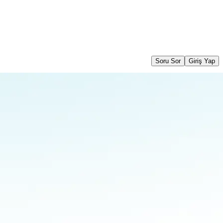
Soru Sor
Giriş Yap