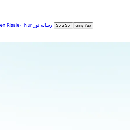
şen
Risale-i Nur
رساله نور
Soru Sor
Giriş Yap