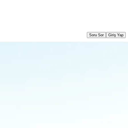
Soru Sor
Giriş Yap