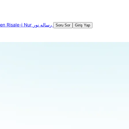
şen
Risale-i Nur
رساله نور
Soru Sor
Giriş Yap