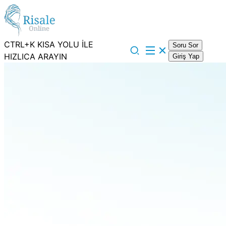
CTRL+K KISA YOLU İLE
Soru Sor
HIZLICA ARAYIN
Giriş Yap