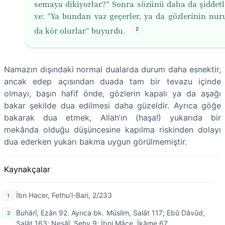
semaya dikiyorlar?" Sonra sözünü daha da şiddetl
ve: "Ya bundan vaz geçerler, ya da gözlerinin nuru
2
da kör olurlar" buyurdu.
Namazın dışındaki normal dualarda durum daha esnektir,
ancak edep açısından duada tam bir tevazu içinde
olmayı, başın hafif önde, gözlerin kapalı ya da aşağı
bakar şekilde dua edilmesi daha güzeldir. Ayrıca göğe
bakarak dua etmek, Allah’ın (haşa!) yukarıda bir
mekânda olduğu düşüncesine kapılma riskinden dolayı
dua ederken yukarı bakma uygun görülmemiştir.
Kaynakçalar
İbn Hacer, Fethu’l-Bari, 2/233
Buhârî, Ezân 92. Ayrıca bk. Müslim, Salât 117; Ebû Dâvûd,
Salât 163; Nesâî, Sehv 9; İbni Mâce, İkâme 67