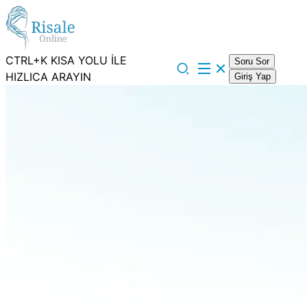
CTRL+K KISA YOLU İLE
Soru Sor
HIZLICA ARAYIN
Giriş Yap