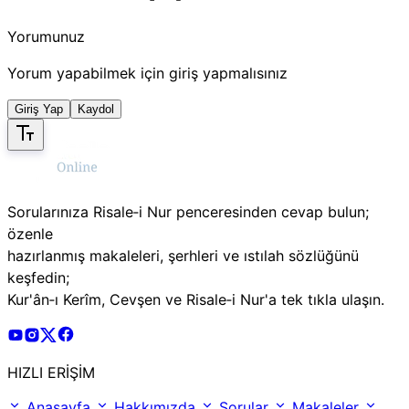
Yorumunuz
Yorum yapabilmek için giriş yapmalısınız
Giriş Yap
Kaydol
Sorularınıza Risale‑i Nur penceresinden cevap bulun;
özenle
hazırlanmış makaleleri, şerhleri ve ıstılah sözlüğünü
keşfedin;
Kur'ân‑ı Kerîm, Cevşen ve Risale‑i Nur'a tek tıkla ulaşın.
Risale Online Youtube Hesabı
Risale Online Instagram Hesabı
Risale Online X Hesabı
Risale Online Facebook Hesabı
HIZLI ERİŞİM
Anasayfa
Hakkımızda
Sorular
Makaleler