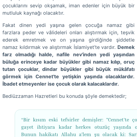
çocuklarını sevip okşamak, iman edenler için büyük bir
mutluluk kaynağı olacaktır.
Fakat dinen yedi yaşına gelen çocuğa namaz gibi
farzlara peder ve vâlideleri onları alıştırmak için, teşvik
ederek emretmek ve on yaşına girdiğinde şiddetle
namaz kıldırmak ve alıştırmak İslamiyet’te vardır.
Demek
farz olmadığı halde, nafile nev'inden yedi yaşından
büluğa erinceye kadar büyükler gibi namaz kılıp, oruç
tutan çocuklar, dindar büyükler gibi büyük mükâfatı
görmek için Cennet'te yetişkin yaşında olacaklardır.
İbadet etmeyenler ise çocuk olarak kalacaklardır.
Bediüzzaman Hazretleri bu konuda şöyle demektedir;
“Bir kısım eski tefsirler demişler: "Cennet'te ç
gayet ihtiyara kadar herkes otuzüç yaşında o
Bunun hakikatı Allahu a'lem şu olacak ki: Sar