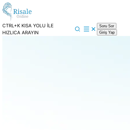
CTRL+K KISA YOLU İLE
Soru Sor
HIZLICA ARAYIN
Giriş Yap