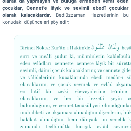
olarak da yapmayan ve büluğa ermeden vefat eden
çocuklar, Cennet'e lâyık ve sevimli ebedî çocuklar
olarak kalacaklardır.
Bediüzzaman Hazretlerinin bu
konudaki düşünceleri şöyledir:
وِلْدَانٌ مُخَلَّدُونَ
Birinci Nokta: Kur’ân-ı Hakîm’de
beşâ
sırrı ve meâli şudur ki, mü’minlerin kablelbülû
eden evlâdları, cennette, cennete lâyık bir sûrett
sevimli, dâimî çocuk kalacaklarını; ve cennete gid
ve vâlidelerinin kucaklarında ebedî medâr-ı sü
olacaklarını; ve çocuk sevmek ve evlâd okşam
en latîf bir zevki, ebeveynlerine te’mîne
olacaklarını; ve her bir lezzetli şeyin ce
bulunduğunu; ve cennet tenâsül yeri olmadığından
muhabbeti ve okşaması olmadığını diyenlerin, hü
hakîkat olmadığını; hem dünyada on senelik k
zamanda teellümâtla karışık evlâd sevmes