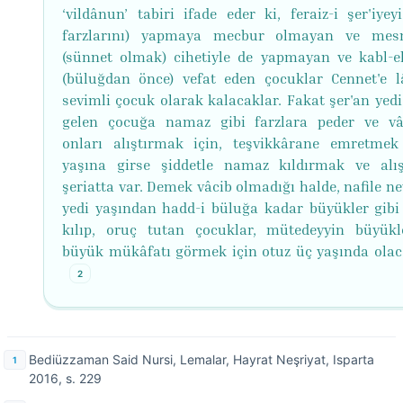
‘vildânun’ tabiri ifade eder ki, feraiz-i şer'iyey
farzlarını) yapmaya mecbur olmayan ve mesn
(sünnet olmak) cihetiyle de yapmayan ve kabl-e
(büluğdan önce) vefat eden çocuklar Cennet'e l
sevimli çocuk olarak kalacaklar. Fakat şer'an yedi
gelen çocuğa namaz gibi farzlara peder ve vâl
onları alıştırmak için, teşvikkârane emretme
yaşına girse şiddetle namaz kıldırmak ve alı
şeriatta var. Demek vâcib olmadığı halde, nafile n
yedi yaşından hadd-i büluğa kadar büyükler gib
kılıp, oruç tutan çocuklar, mütedeyyin büyükl
büyük mükâfatı görmek için otuz üç yaşında olac
2
Bediüzzaman Said Nursi, Lemalar, Hayrat Neşriyat, Isparta
2016, s. 229