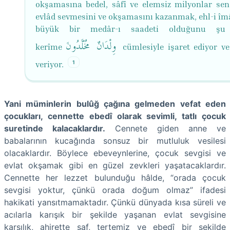
okşamasına bedel, sâfî ve elemsiz milyonlar sen
evlâd sevmesini ve okşamasını kazanmak, ehl-i îm
büyük bir medâr-ı saadeti olduğunu şu 
وِلْدَانٌ مُخَلَّدُونَ
kerîme
cümlesiyle işaret ediyor v
1
veriyor.
Yani müminlerin bulûğ çağına gelmeden vefat eden
çocukları, cennette ebedî olarak sevimli, tatlı çocuk
suretinde kalacaklardır.
Cennete giden anne ve
babalarının kucağında sonsuz bir mutluluk vesilesi
olacaklardır. Böylece ebeveynlerine, çocuk sevgisi ve
evlat okşamak gibi en güzel zevkleri yaşatacaklardır.
Cennette her lezzet bulunduğu hâlde, “orada çocuk
sevgisi yoktur, çünkü orada doğum olmaz” ifadesi
hakikati yansıtmamaktadır. Çünkü dünyada kısa süreli ve
acılarla karışık bir şekilde yaşanan evlat sevgisine
karşılık, ahirette saf, tertemiz ve ebedî bir şekilde