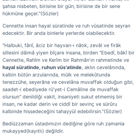
şahsa nisbeten, birisine bir gün, birisine de bir sene
hükmüne geçer."(Sözler)
Cennette insan hayal süratinde ve ruh vüsatinde seyran
edecektir. Bir anda binlerle yerlerde olabilecektir.
"Halbuki, fânî, âciz bir hayvan-ı nâtık, zevâl ve firâk
sillesini dâimâ yiyen bîçare insana, birden "Ebedî, bâkî bir
Cennette, Rahîm ve Kerîm bir Rahmân'ın rahmetinde ve
hayal süratinde, ruhun vüs'atinde
, aklın cevelânında,
kalbin bütün arzularında, mülk ve melekûtunda
tenezzühe, seyerâna ve cevelâna muvaffak olduğun gibi,
saadet-i ebediyede rü'yet-i Cemâline de muvaffak
olursun" denildiği vakit, insaniyeti sukut etmemiş bir
insan, ne kadar derin ve ciddî bir sevinç ve sürûru
kalbinde hissedeceğini tahayyül edebilirsin."(Sözler)
Bediüzzaman üstadımızın dediğine göre ruh zamanla
mukayyed(kayıtlı) değildir.