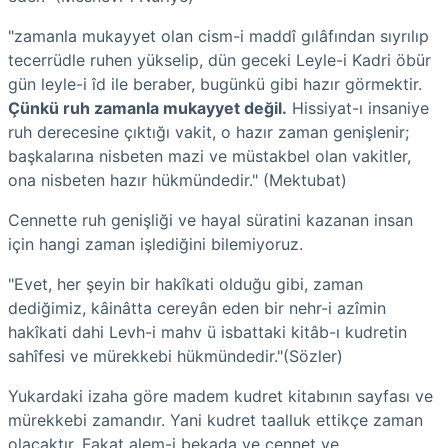
"zamanla mukayyet olan cism-i maddî gılâfından sıyrılıp
tecerrüdle ruhen yükselip, dün geceki Leyle-i Kadri öbür
gün leyle-i îd ile beraber, bugünkü gibi hazır görmektir.
Çünkü ruh zamanla mukayyet değil.
Hissiyat-ı insaniye
ruh derecesine çıktığı vakit, o hazır zaman genişlenir;
başkalarına nisbeten mazi ve müstakbel olan vakitler,
ona nisbeten hazır hükmündedir." (Mektubat)
Cennette ruh genişliği ve hayal süratini kazanan insan
için hangi zaman işlediğini bilemiyoruz.
"Evet, her şeyin bir hakîkati olduğu gibi, zaman
dediğimiz, kâinâtta cereyân eden bir nehr-i azîmin
hakîkati dahi Levh-i mahv ü isbattaki kitâb-ı kudretin
sahîfesi ve mürekkebi hükmündedir."(Sözler)
Yukardaki izaha göre madem kudret kitabının sayfası ve
mürekkebi zamandır. Yani kudret taalluk ettikçe zaman
olacaktır. Fakat alem-i bekada ve cennet ve