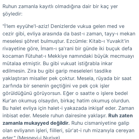
Ruhun zamanla kayıtlı olmadığına dair bir kaç yer
şöyledir:
"İ'lem eyyühe'l-aziz! Denizlerde vukua gelen med ve
cezir gibi, evliya arasında da bast-ı zaman, tayy-ı mekan
meselesi şöhret bulmuştur. Ezcümle: Kitab-ı Yuvakit'in
rivayetine göre, İmam-ı şa'rani bir günde iki buçuk defa
kocaman Fütuhat-ı Mekkiye namındaki büyük mecmuayı
mütalaa etmiştir. Bu gibi vukuat istiğrabla inkar
edilmesin. Zira bu gibi garip meseleleri tasdike
yaklaştıran misaller pek çoktur. Mesela, rüyada bir saat
zarfında bir senenin geçtiğini ve pek çok işler
görüldüğünü görüyorsun. Eğer o saatte o işlere bedel
Kur'an okumuş olsaydın, birkaç hatim okumuş olurdun.
Bu halet evliya için halet-i yakazada inkişaf eder. Zaman
inbisat eder. Mesele ruhun dairesine yaklaşır.
Ruh zaten
zamanla mukayyed değildir.
Ruhu cismaniyetine galip
olan evliyanın işleri, fiilleri, sür'at-i ruh mizanıyla cereyan
eder." (Mesnevi-i Nuriye)