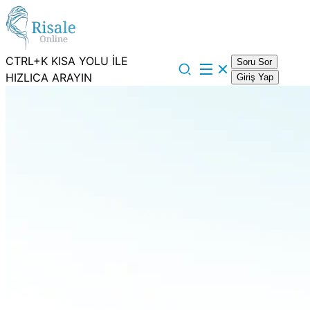
CTRL+K KISA YOLU İLE
Soru Sor
HIZLICA ARAYIN
Giriş Yap