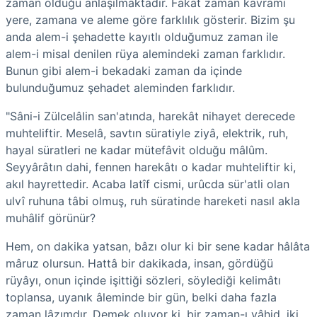
zaman olduğu anlaşılmaktadır. Fakat zaman kavramı
yere, zamana ve aleme göre farklılık gösterir. Bizim şu
anda alem-i şehadette kayıtlı olduğumuz zaman ile
alem-i misal denilen rüya alemindeki zaman farklıdır.
Bunun gibi alem-i bekadaki zaman da içinde
bulunduğumuz şehadet aleminden farklıdır.
"Sâni-i Zülcelâlin san'atında, harekât nihayet derecede
muhteliftir. Meselâ, savtın süratiyle ziyâ, elektrik, ruh,
hayal süratleri ne kadar mütefâvit olduğu mâlûm.
Seyyârâtın dahi, fennen harekâtı o kadar muhteliftir ki,
akıl hayrettedir. Acaba latîf cismi, urûcda sür'atli olan
ulvî ruhuna tâbi olmuş, ruh süratinde hareketi nasıl akla
muhâlif görünür?
Hem, on dakika yatsan, bâzı olur ki bir sene kadar hâlâta
mâruz olursun. Hattâ bir dakikada, insan, gördüğü
rüyâyı, onun içinde işittiği sözleri, söylediği kelimâtı
toplansa, uyanık âleminde bir gün, belki daha fazla
zaman lâzımdır. Demek oluyor ki, bir zaman-ı vâhid, iki