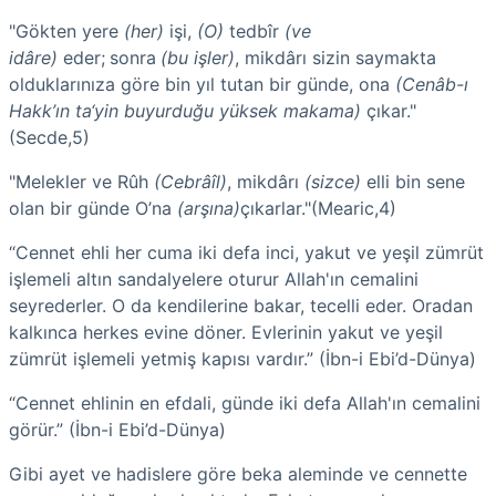
"Gökten yere
(her)
işi,
(O)
tedbîr
(ve
idâre)
eder;
sonra
(bu işler)
, mikdârı sizin saymakta
olduklarınıza göre bin yıl tutan bir günde, ona
(Cenâb-ı
Hakk’ın ta‘yin buyurduğu yüksek makama)
çıkar."
(Secde,5)
"Melekler ve Rûh
(Cebrâîl)
, mikdârı
(sizce)
elli bin sene
olan bir günde O’na
(arşına)
çıkarlar."(Mearic,4)
“Cennet ehli her cuma iki defa inci, yakut ve yeşil zümrüt
işlemeli altın sandalyelere oturur Allah'ın cemalini
seyrederler. O da kendilerine bakar, tecelli eder. Oradan
kalkınca herkes evine döner. Evlerinin yakut ve yeşil
zümrüt işlemeli yetmiş kapısı vardır.”
(İbn-i Ebi’d-Dünya)
“Cennet ehlinin en efdali, günde iki defa Allah'ın cemalini
görür.”
(İbn-i Ebi’d-Dünya)
Gibi ayet ve hadislere göre beka aleminde ve cennette