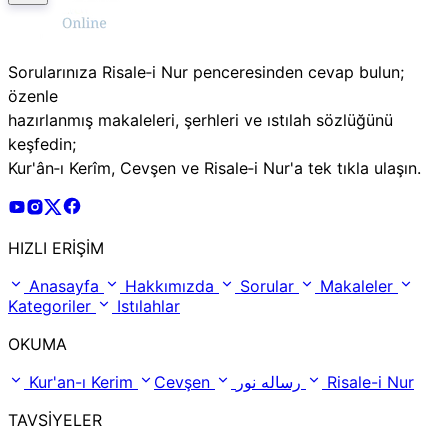
Sorularınıza Risale‑i Nur penceresinden cevap bulun;
özenle
hazırlanmış makaleleri, şerhleri ve ıstılah sözlüğünü
keşfedin;
Kur'ân‑ı Kerîm, Cevşen ve Risale‑i Nur'a tek tıkla ulaşın.
Risale Online Youtube Hesabı
Risale Online Instagram Hesabı
Risale Online X Hesabı
Risale Online Facebook Hesabı
HIZLI ERİŞİM
Anasayfa
Hakkımızda
Sorular
Makaleler
Kategoriler
Istılahlar
OKUMA
Kur'an-ı Kerim
Cevşen
رساله نور
Risale-i Nur
TAVSİYELER