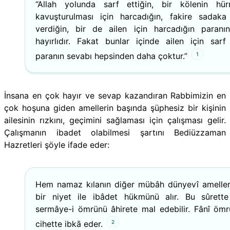
“Allah yolunda sarf ettiğin, bir kölenin hürr
kavuşturulması için harcadığın, fakire sadaka
verdiğin, bir de ailen için harcadığın paranı
hayırlıdır. Fakat bunlar içinde ailen için sarf 
1
paranın sevabı hepsinden daha çoktur.”
İnsana en çok hayır ve sevap kazandıran Rabbimizin en
çok hoşuna giden amellerin başında şüphesiz bir kişinin
ailesinin rızkını, geçimini sağlaması için çalışması gelir.
Çalışmanın ibadet olabilmesi şartını Bediüzzaman
Hazretleri şöyle ifade eder:
Hem namaz kılanın diğer mübâh dünyevî ameller
bir niyet ile ibâdet hükmünü alır. Bu sûrett
sermâye-i ömrünü âhirete mal edebilir. Fânî ömr
2
cihette ibkā eder.