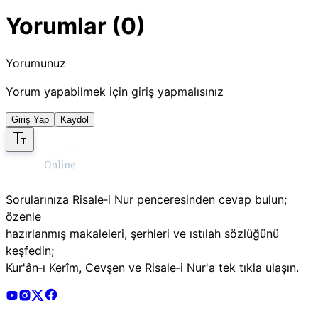
Yorumlar (0)
Yorumunuz
Yorum yapabilmek için giriş yapmalısınız
Giriş Yap
Kaydol
Sorularınıza Risale‑i Nur penceresinden cevap bulun;
özenle
hazırlanmış makaleleri, şerhleri ve ıstılah sözlüğünü
keşfedin;
Kur'ân‑ı Kerîm, Cevşen ve Risale‑i Nur'a tek tıkla ulaşın.
Risale Online Youtube Hesabı
Risale Online Instagram Hesabı
Risale Online X Hesabı
Risale Online Facebook Hesabı