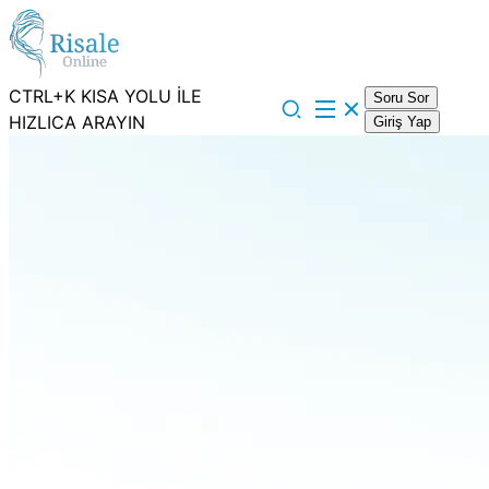
CTRL+K KISA YOLU İLE
Soru Sor
HIZLICA ARAYIN
Giriş Yap