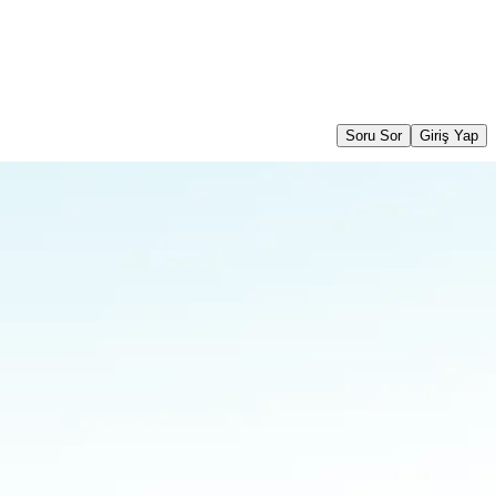
Soru Sor
Giriş Yap