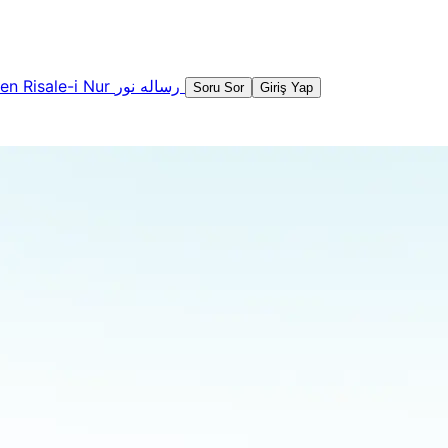
şen
Risale-i Nur
رساله نور
Soru Sor
Giriş Yap