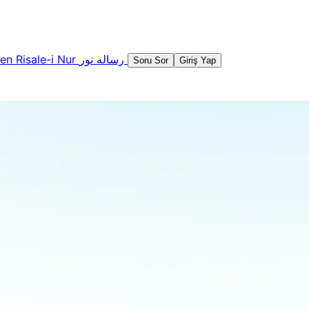
şen
Risale-i Nur
رساله نور
Soru Sor
Giriş Yap