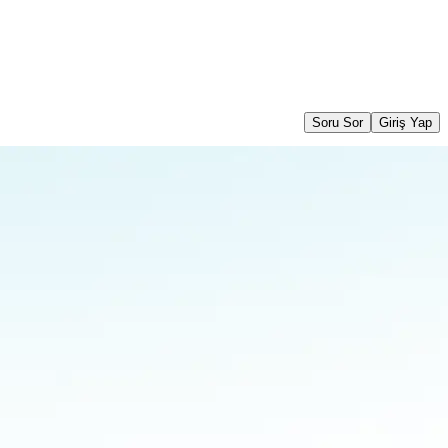
Soru Sor
Giriş Yap