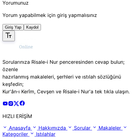
Yorumunuz
Yorum yapabilmek için giriş yapmalısınız
Giriş Yap
Kaydol
Sorularınıza Risale‑i Nur penceresinden cevap bulun;
özenle
hazırlanmış makaleleri, şerhleri ve ıstılah sözlüğünü
keşfedin;
Kur'ân‑ı Kerîm, Cevşen ve Risale‑i Nur'a tek tıkla ulaşın.
Risale Online Youtube Hesabı
Risale Online Instagram Hesabı
Risale Online X Hesabı
Risale Online Facebook Hesabı
HIZLI ERİŞİM
Anasayfa
Hakkımızda
Sorular
Makaleler
Kategoriler
Istılahlar