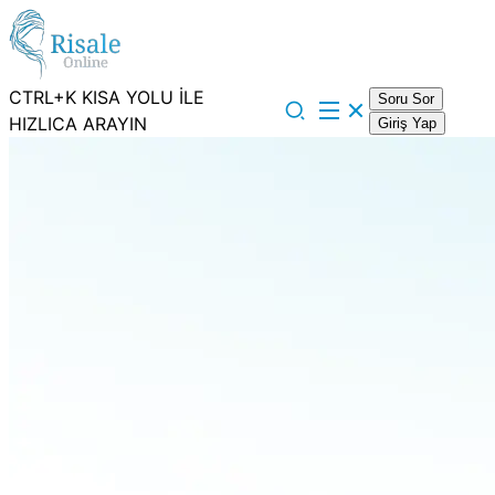
CTRL+K KISA YOLU İLE
Soru Sor
HIZLICA ARAYIN
Giriş Yap