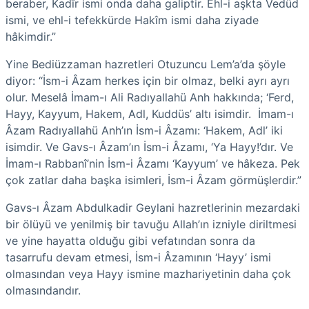
beraber, Kadîr ismi onda daha galiptir. Ehl-i aşkta Vedüd
ismi, ve ehl-i tefekkürde Hakîm ismi daha ziyade
hâkimdir.”
Yine Bediüzzaman hazretleri Otuzuncu Lem’a’da şöyle
diyor: “İsm-i Âzam herkes için bir olmaz, belki ayrı ayrı
olur. Meselâ İmam-ı Ali Radıyallahü Anh hakkında; ‘Ferd,
Hayy, Kayyum, Hakem, Adl, Kuddüs’ altı isimdir. İmam-ı
Âzam Radıyallahü Anh’ın İsm-i Âzamı: ‘Hakem, Adl’ iki
isimdir. Ve Gavs-ı Âzam’ın İsm-i Âzamı, ‘Ya Hayy!’dır. Ve
İmam-ı Rabbanî’nin İsm-i Âzamı ‘Kayyum’ ve hâkeza. Pek
çok zatlar daha başka isimleri, İsm-i Âzam görmüşlerdir.”
Gavs-ı Âzam Abdulkadir Geylani hazretlerinin mezardaki
bir ölüyü ve yenilmiş bir tavuğu Allah’ın izniyle diriltmesi
ve yine hayatta olduğu gibi vefatından sonra da
tasarrufu devam etmesi, İsm-i Âzamının ‘Hayy’ ismi
olmasından veya Hayy ismine mazhariyetinin daha çok
olmasındandır.