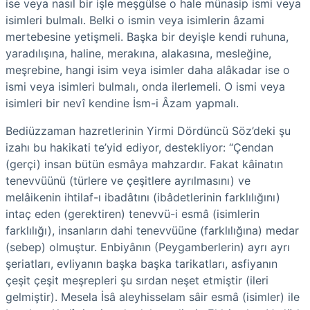
ise veya nasıl bir işle meşgülse o hale münasip ismi veya
isimleri bulmalı. Belki o ismin veya isimlerin âzami
mertebesine yetişmeli. Başka bir deyişle kendi ruhuna,
yaradılışına, haline, merakına, alakasına, mesleğine,
meşrebine, hangi isim veya isimler daha alâkadar ise o
ismi veya isimleri bulmalı, onda ilerlemeli. O ismi veya
isimleri bir nevî kendine İsm-i Âzam yapmalı.
Bediüzzaman hazretlerinin Yirmi Dördüncü Söz’deki şu
izahı bu hakikati te’yid ediyor, destekliyor: “Çendan
(gerçi) insan bütün esmâya mahzardır. Fakat kâinatın
tenevvüünü (türlere ve çeşitlere ayrılmasını) ve
melâikenin ihtilaf-ı ibadâtını (ibâdetlerinin farklılığını)
intaç eden (gerektiren) tenevvü-i esmâ (isimlerin
farklılığı), insanların dahi tenevvüüne (farklılığına) medar
(sebep) olmuştur. Enbiyânın (Peygamberlerin) ayrı ayrı
şeriatları, evliyanın başka başka tarikatları, asfiyanın
çeşit çeşit meşrepleri şu sırdan neşet etmiştir (ileri
gelmiştir). Mesela İsâ aleyhisselam sâir esmâ (isimler) ile